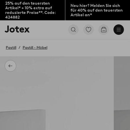
25% auf den teuersten
Neu hier? Melden Sie sich
Artikel* + 10% extra auf
für 40% auf den teuersten
reduzierte Preise**. Code:
Artikel an*
424882
Jotex-
Zu
Zum
Logo
den
Warenkorb
–
als
zur
Favoriten
Pastill
Pastill - Möbel
Startseite
markierten
wechseln
Produkten
gehen
Zurück