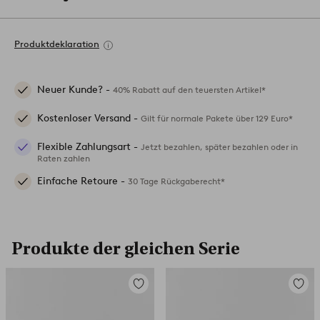
Produktdeklaration
Neuer Kunde? -
40% Rabatt auf den teuersten Artikel*
Kostenloser Versand -
Gilt für normale Pakete über 129 Euro*
Flexible Zahlungsart -
Jetzt bezahlen, später bezahlen oder in
Raten zahlen
Einfache Retoure -
30 Tage Rückgaberecht*
Produkte der gleichen Serie
Zu
Zu
Favoriten
Favori
hinzufügen
hinzuf