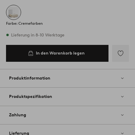
Farbe: Cremefarben
Vorrätig
Lieferung in 8-10 Werktage
In den Warenkorb legen
In den
Warenkorb
legen
Zu
Favoriten
hinzufüg
Produktinformation
Produktspezifikation
Zahlung
Lieferung