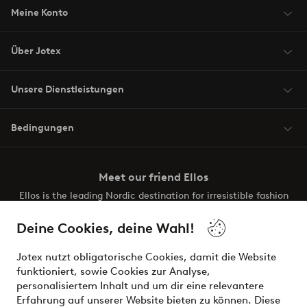
Meine Konto
Über Jotex
Unsere Dienstleistungen
Bedingungen
Meet our friend Ellos
Ellos is the leading Nordic destination for irresistible fashion
and beauty. Discover a vast, modern selection of items and
the latest trends, curated to make finding your next look
Deine Cookies, deine Wahl!
effortless. It’s all here.
Jotex nutzt obligatorische Cookies, damit die Website
Visit Ellos
funktioniert, sowie Cookies zur Analyse,
personalisiertem Inhalt und um dir eine relevantere
Erfahrung auf unserer Website bieten zu können. Diese