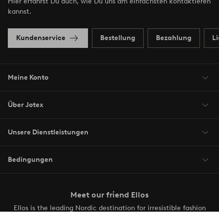
Hier erfährst Du auch, wie Du uns am einfachsten kontaktieren
kannst.
Kundenservice
Bestellung
Bezahlung
L
Meine Konto
Über Jotex
Unsere Dienstleistungen
Bedingungen
Meet our friend Ellos
Ellos is the leading Nordic destination for irresistible fashion
and beauty. Discover a vast, modern selection of items and