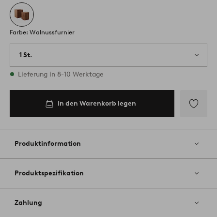
Farbe: Walnussfurnier
1 St.
Vorrätig
Lieferung in 8-10 Werktage
In den Warenkorb legen
Zu
Favoriten
hinzufüg
Produktinformation
Produktspezifikation
Zahlung