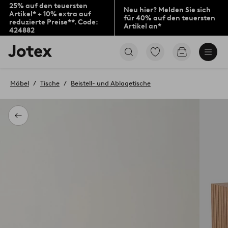
25% auf den teuersten
Neu hier? Melden Sie sich
Artikel* + 10% extra auf
für 40% auf den teuersten
reduzierte Preise**. Code:
Artikel an*
424882
Jotex-
Zu
Zum
Logo
den
Warenkorb
–
als
zur
Favoriten
Möbel
Tische
Beistell- und Ablagetische
Startseite
markierten
wechseln
Produkten
gehen
Zurück