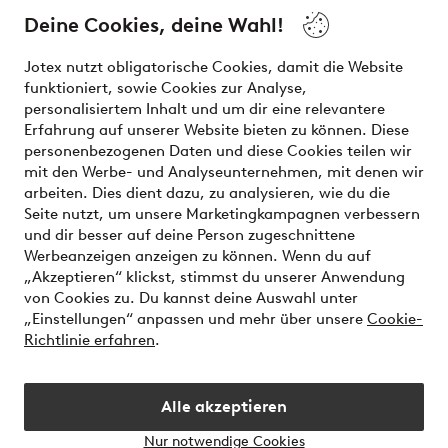
the latest trends, curated to make finding your next look
Deine Cookies, deine Wahl!
effortless. It’s all here.
Jotex nutzt obligatorische Cookies, damit die Website
Visit Ellos
funktioniert, sowie Cookies zur Analyse,
personalisiertem Inhalt und um dir eine relevantere
Erfahrung auf unserer Website bieten zu können. Diese
personenbezogenen Daten und diese Cookies teilen wir
mit den Werbe- und Analyseunternehmen, mit denen wir
Sichere Zahlungen - Jetzt bezahlen oder aufteilen
arbeiten. Dies dient dazu, zu analysieren, wie du die
Seite nutzt, um unsere Marketingkampagnen verbessern
Möchtest du mehr über
unsere
und dir besser auf deine Person zugeschnittene
Zahlungsmöglichkeiten
erfahren?
Werbeanzeigen anzeigen zu können. Wenn du auf
„Akzeptieren“ klickst, stimmst du unserer Anwendung
von Cookies zu. Du kannst deine Auswahl unter
„Einstellungen“ anpassen und mehr über unsere
Cookie-
Richtlinie erfahren
.
Deutschland - Land auswählen
Alle akzeptieren
Instagram
Facebook
Nur notwendige Cookies