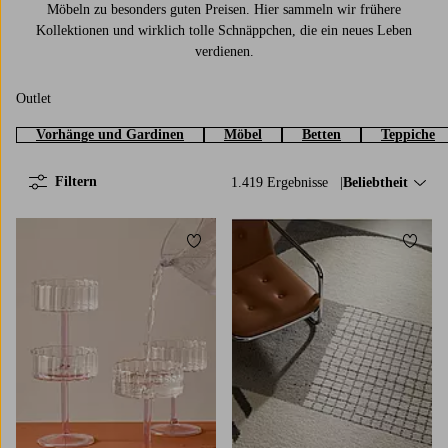
Möbeln zu besonders guten Preisen. Hier sammeln wir frühere
Kollektionen und wirklich tolle Schnäppchen, die ein neues Leben
verdienen.
Outlet
Vorhänge und Gardinen
Möbel
Betten
Teppiche
Filtern
1.419 Ergebnisse
Sortieren nach:
Beliebtheit
Zu Favoriten hinzufügen
Zu Fa