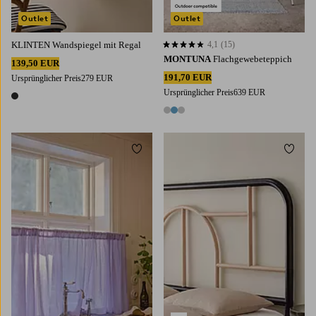
Outlet
Outlet
KLINTEN Wandspiegel mit Regal
4,1
(15)
4,1 basierend auf 15 Bewertungen
MONTUNA
Flachgewebeteppich
139,50 EUR
191,70 EUR
Ursprünglicher Preis
279 EUR
Ursprünglicher Preis
639 EUR
1 Farbe
3 Farben
Zu Favoriten hinzufügen
Zu Fa