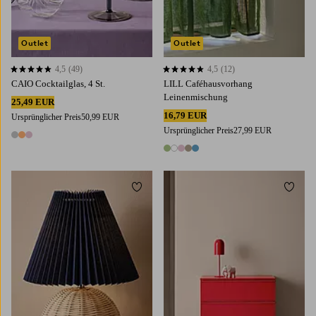
Outlet
Outlet
4,5
(49)
4,5
(12)
4,5 basierend auf 49 Bewertungen
4,5 basierend auf 12 Bewertungen
CAIO Cocktailglas, 4 St.
LILL Caféhausvorhang
Leinenmischung
25,49 EUR
16,79 EUR
Ursprünglicher Preis
50,99 EUR
Ursprünglicher Preis
27,99 EUR
3 Farben
5 Farben
Zu Favoriten hinzufügen
Zu Fa