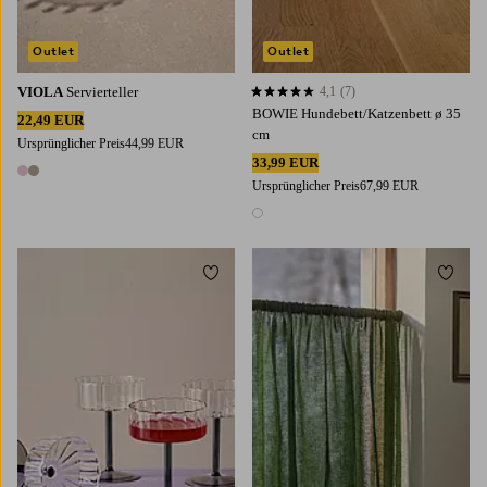
Outlet
Outlet
VIOLA
Servierteller
4,1
(7)
4,1 basierend auf 7 Bewertungen
BOWIE Hundebett/Katzenbett ø 35
22,49 EUR
cm
Ursprünglicher Preis
44,99 EUR
33,99 EUR
2 Farben
Ursprünglicher Preis
67,99 EUR
1 Farbe
Zu Favoriten hinzufügen
Zu Fa