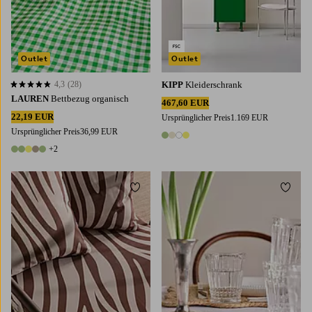
Outlet
Outlet
4,3
(28)
KIPP
Kleiderschrank
4,3 basierend auf 28 Bewertungen
LAUREN
Bettbezug organisch
467,60 EUR
22,19 EUR
Ursprünglicher Preis
1.169 EUR
Ursprünglicher Preis
36,99 EUR
4 Farben
+2
7 Farben
Zu Favoriten hinzufügen
Zu Fa