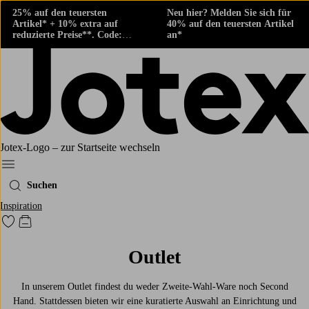
25% auf den teuersten
Neu hier? Melden Sie sich für
Artikel* + 10% extra auf
40% auf den teuersten Artikel
reduzierte Preise**. Code:
an*
424882
Jotex-Logo – zur Startseite wechseln
Ellos‘ Menü
Suchen
Inspiration
Zu den als Favoriten markierten Produkten gehen
Zum Warenkorb
Outlet
In unserem Outlet findest du weder Zweite-Wahl-Ware noch Second
Hand. Stattdessen bieten wir eine kuratierte Auswahl an Einrichtung und