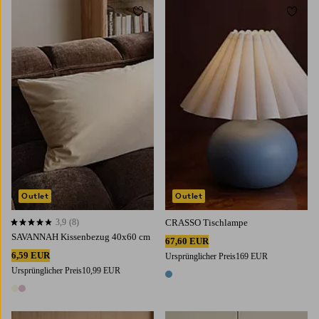
Zu Favoriten hinzufügen
Zu Fa
Outlet
Outlet
3,9
(8)
CRASSO Tischlampe
3,9 basierend auf 8 Bewertungen
SAVANNAH Kissenbezug 40x60 cm
67,60 EUR
6,59 EUR
Ursprünglicher Preis
169 EUR
Ursprünglicher Preis
10,99 EUR
1 Farbe
2 Farben