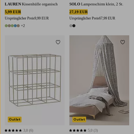
LAUREN
Kissenhülle organisch
SOLO
Lampenschirm klein, 2 St.
5,99 EUR
27,19 EUR
Ursprünglicher Preis
9,99 EUR
Ursprünglicher Preis
67,99 EUR
+2
7 Farben
2 Farben
Zu Favoriten hinzufügen
Zu Fa
Outlet
Outlet
3,0
(6)
5,0
(3)
3,0 basierend auf 6 Bewertungen
5,0 basierend auf 3 Bewertungen