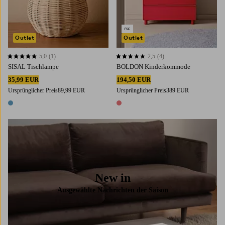
Outlet
Outlet
5,0
(1)
2,5
(4)
5,0 basierend auf 1 Bewertungen
2,5 basierend auf 4 Bewertungen
SISAL Tischlampe
BOLDON Kinderkommode
35,99 EUR
194,50 EUR
Ursprünglicher Preis
89,99 EUR
Ursprünglicher Preis
389 EUR
1 Farbe
1 Farbe
New in
Ausgewählte Nachrichten der Saison