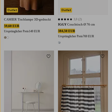
Outlet
Outlet
CAMIER Tischlampe 3D-gedruckt
3,0
(2)
3,0 basierend auf 2 Bewertungen
IGGY
Couchtisch Ø 76 cm
59,60 EUR
384,50 EUR
Ursprünglicher Preis
149 EUR
Ursprünglicher Preis
769 EUR
2 Farben
1 Farbe
Zu Favoriten hinzufügen
Zu Fa