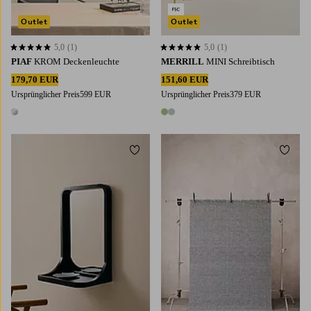
Outlet
Outlet
5,0
(1)
5,0
(1)
5,0 basierend auf 1 Bewertungen
5,0 basierend auf 1 Bewertungen
PIAF
KROM Deckenleuchte
MERRILL
MINI Schreibtisch
179,70 EUR
151,60 EUR
Ursprünglicher Preis
599 EUR
Ursprünglicher Preis
379 EUR
1 Farbe
2 Farben
Zu Favoriten hinzufügen
Zu Fa
200X300
300X400