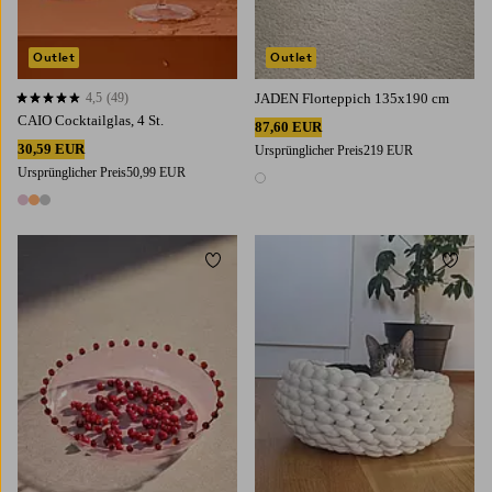
Outlet
Outlet
4,5
(49)
JADEN Florteppich 135x190 cm
4,5 basierend auf 49 Bewertungen
CAIO Cocktailglas, 4 St.
87,60 EUR
30,59 EUR
Ursprünglicher Preis
219 EUR
Ursprünglicher Preis
50,99 EUR
1 Farbe
3 Farben
Zu Favoriten hinzufügen
Zu Fa