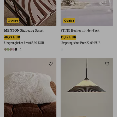
Outlet
Outlet
MENTON
Sitzbezug Sessel
STING Becher mit 4er-Pack
40,79 EUR
11,49 EUR
Ursprünglicher Preis
67,99 EUR
Ursprünglicher Preis
22,99 EUR
+1
6 Farben
1 Farbe
Zu Favoriten hinzufügen
Zu Fa