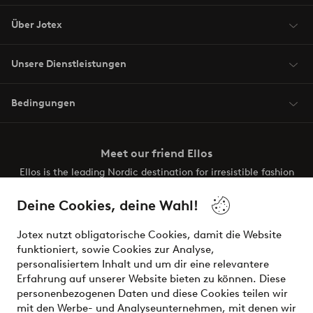
Über Jotex
Unsere Dienstleistungen
Bedingungen
Meet our friend Ellos
Ellos is the leading Nordic destination for irresistible fashion
and beauty. Discover a vast, modern selection of items and
the latest trends, curated to make finding your next look
Deine Cookies, deine Wahl!
effortless. It’s all here.
Jotex nutzt obligatorische Cookies, damit die Website
Visit Ellos
funktioniert, sowie Cookies zur Analyse,
personalisiertem Inhalt und um dir eine relevantere
Erfahrung auf unserer Website bieten zu können. Diese
personenbezogenen Daten und diese Cookies teilen wir
mit den Werbe- und Analyseunternehmen, mit denen wir