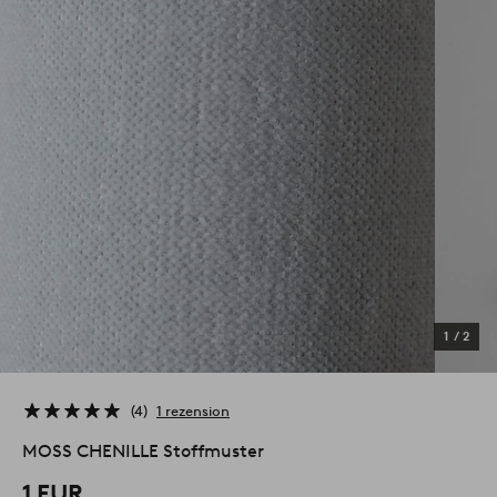
1
/
2
4
1 rezension
MOSS CHENILLE Stoffmuster
1 EUR