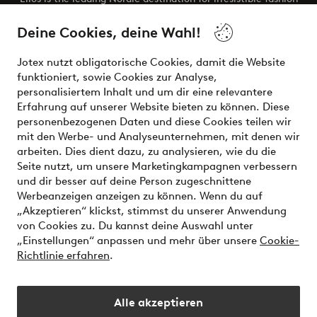
and beauty. Discover a vast, modern selection of items and
the latest trends, curated to make finding your next look
Deine Cookies, deine Wahl!
effortless. It’s all here.
Jotex nutzt obligatorische Cookies, damit die Website
Visit Ellos
funktioniert, sowie Cookies zur Analyse,
personalisiertem Inhalt und um dir eine relevantere
Erfahrung auf unserer Website bieten zu können. Diese
personenbezogenen Daten und diese Cookies teilen wir
mit den Werbe- und Analyseunternehmen, mit denen wir
Sichere Zahlungen - Jetzt bezahlen oder aufteilen
arbeiten. Dies dient dazu, zu analysieren, wie du die
Seite nutzt, um unsere Marketingkampagnen verbessern
Möchtest du mehr über
unsere
und dir besser auf deine Person zugeschnittene
Zahlungsmöglichkeiten
erfahren?
Werbeanzeigen anzeigen zu können. Wenn du auf
„Akzeptieren“ klickst, stimmst du unserer Anwendung
von Cookies zu. Du kannst deine Auswahl unter
„Einstellungen“ anpassen und mehr über unsere
Cookie-
Richtlinie erfahren
.
Deutschland - Land auswählen
Alle akzeptieren
Instagram
Facebook