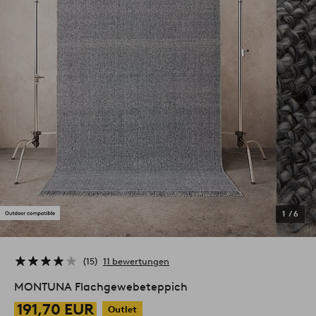
1
/
6
15
11 bewertungen
MONTUNA Flachgewebeteppich
191,70 EUR
Outlet