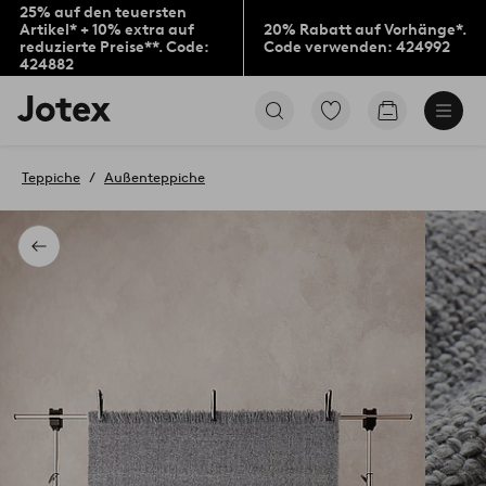
25% auf den teuersten
Artikel* + 10% extra auf
20% Rabatt auf Vorhänge*.
reduzierte Preise**. Code:
Code verwenden: 424992
424882
Jotex-
Zu
Zum
Logo
den
Warenkorb
–
als
zur
Favoriten
Teppiche
Außenteppiche
Startseite
markierten
wechseln
Produkten
gehen
Zurück