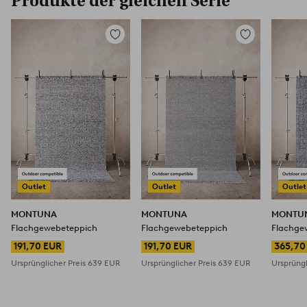
Produkte der gleichen Serie
Zu
Zu
Favoriten
Favoriten
hinzufügen
hinzufügen
Outlet
Outlet
Outlet
MONTUNA
MONTUNA
MONTU
Flachgewebeteppich
Flachgewebeteppich
Flachge
191,70 EUR
191,70 EUR
365,70
Ursprünglicher Preis
639 EUR
Ursprünglicher Preis
639 EUR
Ursprüngl