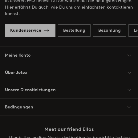
In unseren FAQ findest Du Antworten auf die häufigsten Fragen.
Hier erfährst Du auch, wie Du uns am einfachsten kontaktieren
kannst.
Kundenservice
Bestellung
Bezahlung
L
Meine Konto
Über Jotex
Unsere Dienstleistungen
Bedingungen
Meet our friend Ellos
Ellos is the leading Nordic destination for irresistible fashion