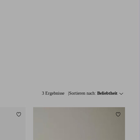
3 Ergebnisse
Sortieren nach:
Beliebtheit
Zu Favoriten hinzufügen
Zu Favorit