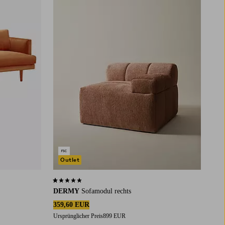
Outlet
1,0 basierend auf 1 Bewertungen
DERMY
Sofamodul rechts
359,60 EUR
Ursprünglicher Preis
899 EUR