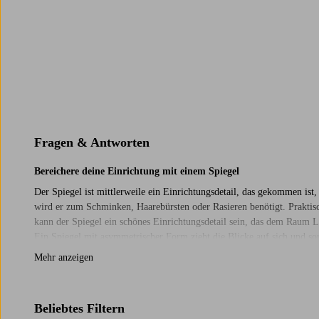
dein Zuhause sein.
Fragen & Antworten
Bereichere deine Einrichtung mit einem Spiegel
Der Spiegel ist mittlerweile ein Einrichtungsdetail, das gekommen ist
wird er zum Schminken, Haarebürsten oder Rasieren benötigt. Praktisc
kann der Spiegel ein schönes Einrichtungsdetail sein, das dem Raum 
Ein Spiegel mit asymmetrischer Form zieht die Blicke auf sich und so
Inspiration oder einen Spiegel mit einem goldenen Rahmen wählen. Du
Mehr anzeigen
bei Jotex bieten ein großes und vielfältiges Sortiment an Spiegeln an.
online.
Beliebtes Filtern