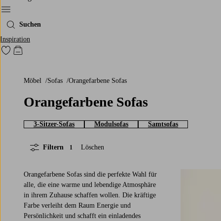
Ellos‘ Menü
Suchen
Inspiration
Zu den als Favoriten markierten Produkten gehen
Zum Warenkorb
Möbel
Sofas
Orangefarbene Sofas
Orangefarbene Sofas
3-Sitzer-Sofas
Modulsofas
Samtsofas
Filtern
Löschen
1
Orangefarbene Sofas sind die perfekte Wahl für
alle, die eine warme und lebendige Atmosphäre
in ihrem Zuhause schaffen wollen. Die kräftige
Farbe verleiht dem Raum Energie und
Persönlichkeit und schafft ein einladendes