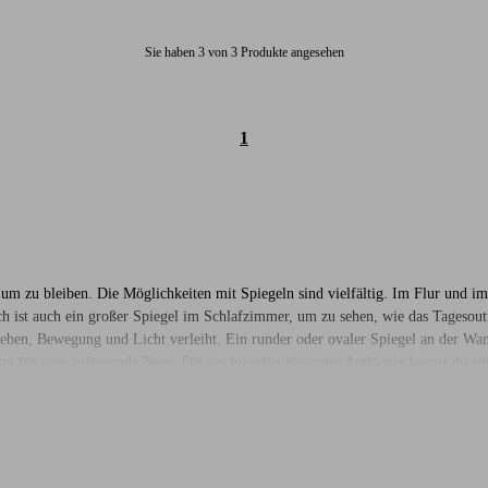
Sie haben 3 von 3 Produkte angesehen
1
, um zu bleiben. Die Möglichkeiten mit Spiegeln sind vielfältig. Im Flur und 
h ist auch ein großer Spiegel im Schlafzimmer, um zu sehen, wie das Tagesout
Leben, Bewegung und Licht verleiht. Ein runder oder ovaler Spiegel an der W
rgt für eine aufregende Note. Für ein luxuriös-elegantes Ambiente kannst du e
 kannst auch eine effektvolle Spiegelwand erschaffen, indem du mehrere Spieg
 Klicke dich durch unser Spiegelsortiment und bestelle dir einen oder mehrere S