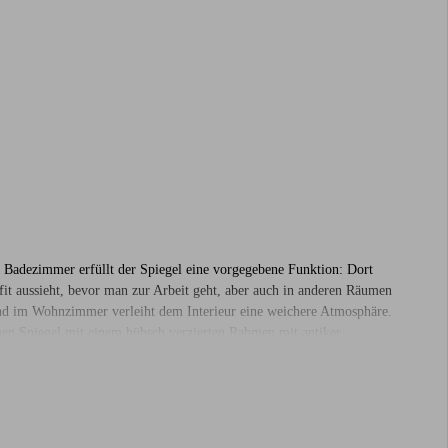
im Badezimmer erfüllt der Spiegel eine vorgegebene Funktion: Dort
fit aussieht, bevor man zur Arbeit geht, aber auch in anderen Räumen
and im Wohnzimmer verleiht dem Interieur eine weichere Atmosphäre.
inen Spiegel mit einem hübsch verzierten Rahmen mit antiker
el miteinander kombinierst und dicht nebeneinander aufhängst. Wir
piegel, die in dein Zuhause passen! Hier bestellst du immer sicher