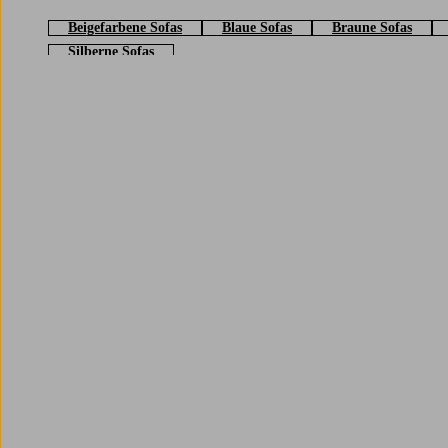
Beigefarbene Sofas
Blaue Sofas
Braune Sofas
Silberne Sofas
Trustpilot