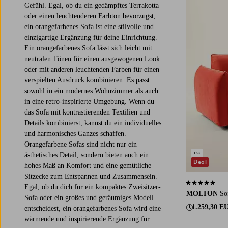
Gefühl. Egal, ob du ein gedämpftes Terrakotta
oder einen leuchtenderen Farbton bevorzugst,
ein orangefarbenes Sofa ist eine stilvolle und
einzigartige Ergänzung für deine Einrichtung.
Ein orangefarbenes Sofa lässt sich leicht mit
neutralen Tönen für einen ausgewogenen Look
oder mit anderen leuchtenden Farben für einen
verspielten Ausdruck kombinieren. Es passt
sowohl in ein modernes Wohnzimmer als auch
in eine retro-inspirierte Umgebung. Wenn du
das Sofa mit kontrastierenden Textilien und
Details kombinierst, kannst du ein individuelles
und harmonisches Ganzes schaffen.
Orangefarbene Sofas sind nicht nur ein
ästhetisches Detail, sondern bieten auch ein
Deal
hohes Maß an Komfort und eine gemütliche
Sitzecke zum Entspannen und Zusammensein.
5,0 basierend 
Egal, ob du dich für ein kompaktes Zweisitzer-
MOLTON
So
Sofa oder ein großes und geräumiges Modell
1.259,30 E
entscheidest, ein orangefarbenes Sofa wird eine
wärmende und inspirierende Ergänzung für