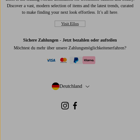
Discover a vast, modern selection of items and the latest trends, curated
to make finding your next look effortless. It’s all here.
Visit Ellos
Sichere Zahlungen - Jetzt bezahlen oder aufteilen
Möchtest du mehr über
unsere Zahlungsmöglichkeiten
erfahren?
visa
mastercard
paypal
klarna
Deutchland
- Land auswählen
Instagram
Facebook