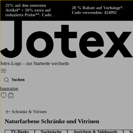
25% auf den teuersten
20 % Rabatt auf Vorhänge*.
Artikel* + 10% extra auf
Code verwenden: 424992
reduzierte Preise**. Code:
424882
Jotex-Logo – zur Startseite wechseln
Ellos‘ Menü
Suchen
Inspiration
Zu den als Favoriten markierten Produkten gehen
Zum Warenkorb
Schränke & Vitrinen
Naturfarbene Schränke und Vitrinen
TV-Bänke
Nachttische
Anrichten & Sideboards
S