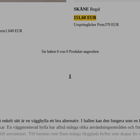
SKÅNE
Regal
auf 3 Bewertungen
151,60 EUR
Ursprünglicher Preis
379 EUR
reis
1.049 EUR
Sie haben 6 von 6 Produkte angesehen
1
t enkelt sätt är en vägghylla ett bra alternativ. I hallen kan den fungera som e
kar. En väggmonterad hylla har alltså många olika användningsområden och finn
 till sovrummet. Till barnens rum finns många färgglada hyllor som skapar liv o