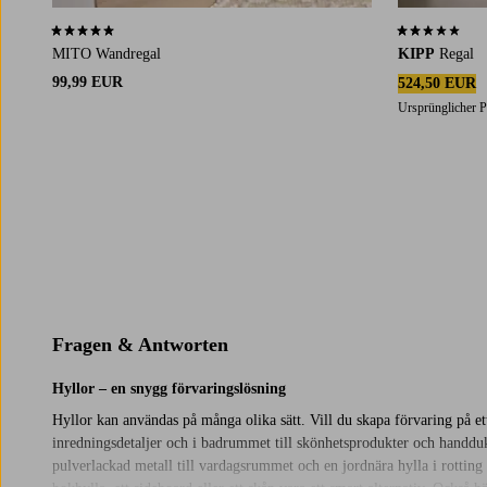
5,0 basierend auf 1 Bewertungen
2,3 basierend 
MITO Wandregal
KIPP
Regal
99,99 EUR
524,50 EUR
Ursprünglicher P
Fragen & Antworten
Hyllor – en snygg förvaringslösning
Hyllor kan användas på många olika sätt. Vill du skapa förvaring på et
inredningsdetaljer och i badrummet till skönhetsprodukter och handdu
pulverlackad metall till vardagsrummet och en jordnära hylla i rotting