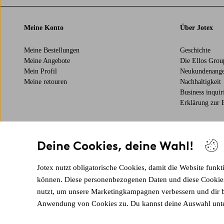
Meine Konto
Über Jotex
Meine Bestellungen
Geschichte
Meine Angebote
Die Ellos Group
Mein Profil
Neukundenange
Meine retouren
Nachhaltigkeit
Business inquir
Erklärung zur B
Meet our friend Ellos
Deine Cookies, deine Wahl!
Ellos is the leading Nordic destination for irresistible fashion and beau
Visit Ellos
Jotex nutzt obligatorische Cookies, damit die Website funkt
können. Diese personenbezogenen Daten und diese Cookies t
Sichere Zahlungen - Jetzt bezahlen oder aufteilen
nutzt, um unsere Marketingkampagnen verbessern und dir b
Möchtest du mehr über
unsere Zahlungsmöglichkeiten
erfahren?
Anwendung von Cookies zu. Du kannst deine Auswahl unte
v