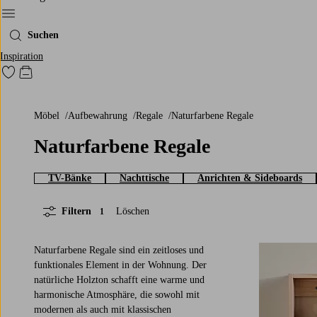
Ellos‘ Menü
Suchen
Inspiration
Zu den als Favoriten markierten Produkten gehen
Zum Warenkorb
Möbel
Aufbewahrung
Regale
Naturfarbene Regale
Naturfarbene Regale
TV-Bänke
Nachttische
Anrichten & Sideboards
Filtern
Löschen
1
Naturfarbene Regale sind ein zeitloses und
funktionales Element in der Wohnung. Der
natürliche Holzton schafft eine warme und
harmonische Atmosphäre, die sowohl mit
modernen als auch mit klassischen