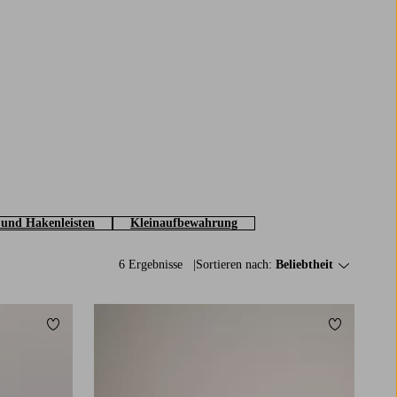
und Hakenleisten
Kleinaufbewahrung
6 Ergebnisse
Sortieren nach:
Beliebtheit
Zu Favoriten hinzufügen
Zu Favorit