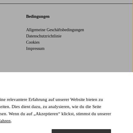
Bedingungen
Allgemeine Geschäftsbedingungen
Datenschutzrichtlinie
Cookies
Impressum
ake finding your next look effortless. It’s all here.
eine relevantere Erfahrung auf unserer Website bieten zu
en. Dies dient dazu, zu analysieren, wie du die Seite
en. Wenn du auf „Akzeptieren“ klickst, stimmst du unserer
fahren
.