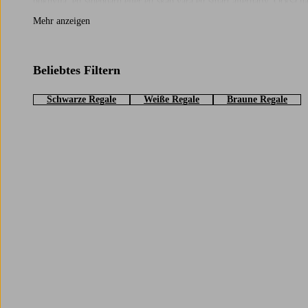
bokhylla, ett sideboard eller ett skåp vara ett smart alternativ. Också 
också lådor. Det ger dig en stor variation och du kan använda möbeln ti
Mehr anzeigen
ett blickfång eller något som matchar med övriga färger och möbler i
Beliebtes Filtern
Schwarze Regale
Weiße Regale
Braune Regale
Trustpilot