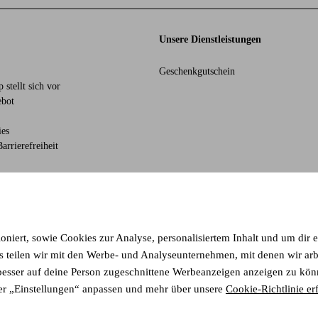
Unsere Dienstleistungen
Geschenkgutschein
 stellt sich vor
bot
ies
arrierefreiheit
ty. Discover a vast, modern selection of items and the latest trends, curated to m
ioniert, sowie Cookies zur Analyse, personalisiertem Inhalt und um dir 
eilen wir mit den Werbe- und Analyseunternehmen, mit denen wir arbeit
esser auf deine Person zugeschnittene Werbeanzeigen anzeigen zu könn
r „Einstellungen“ anpassen und mehr über unsere
Cookie-Richtlinie er
isa
mastercard
paypal
klarna