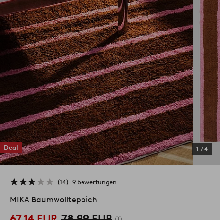
Deal
1
/
4
14
9 bewertungen
MIKA Baumwollteppich
67,14 EUR
78,99 EUR