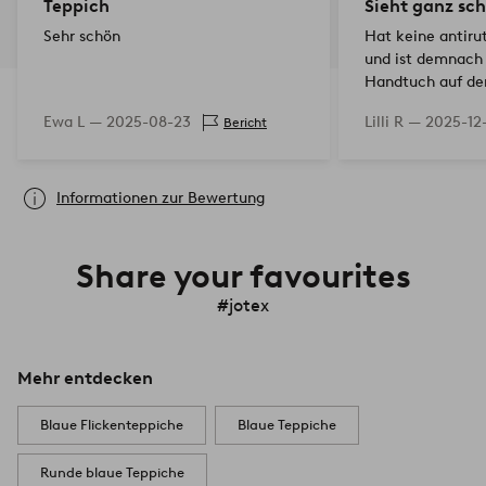
Teppich
Sieht ganz sc
Sehr schön
Hat keine antiru
und ist demnach 
Handtuch auf de
Matte ist ein Mu
Ewa L —
2025-08-23
Lilli R —
2025-12
Bericht
Informationen zur Bewertung
Share your favourites
#jotex
Mehr entdecken
Blaue Flickenteppiche
Blaue Teppiche
Runde blaue Teppiche