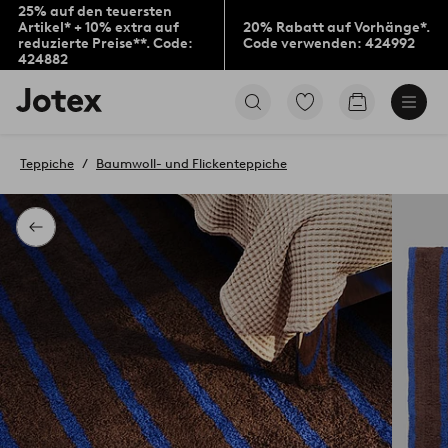
25% auf den teuersten
Artikel* + 10% extra auf
20% Rabatt auf Vorhänge*.
reduzierte Preise**. Code:
Code verwenden: 424992
424882
Jotex-
Zu
Zum
Logo
den
Warenkorb
–
als
zur
Favoriten
Teppiche
Baumwoll- und Flickenteppiche
Startseite
markierten
wechseln
Produkten
gehen
Zurück