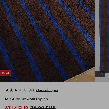
Deal
1
/
4
14
9 bewertungen
MIKA Baumwollteppich
67,14 EUR
78,99 EUR