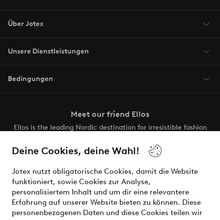
Über Jotex
Unsere Dienstleistungen
Bedingungen
Meet our friend Ellos
Ellos is the leading Nordic destination for irresistible fashion
and beauty. Discover a vast, modern selection of items and
the latest trends, curated to make finding your next look
Deine Cookies, deine Wahl!
effortless. It’s all here.
Jotex nutzt obligatorische Cookies, damit die Website
Visit Ellos
funktioniert, sowie Cookies zur Analyse,
personalisiertem Inhalt und um dir eine relevantere
Erfahrung auf unserer Website bieten zu können. Diese
personenbezogenen Daten und diese Cookies teilen wir