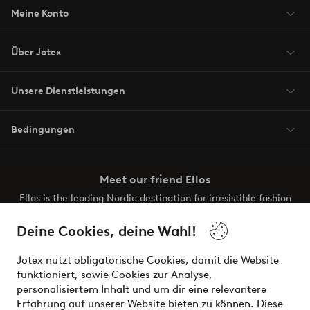
Meine Konto
Über Jotex
Unsere Dienstleistungen
Bedingungen
Meet our friend Ellos
Ellos is the leading Nordic destination for irresistible fashion
and beauty. Discover a vast, modern selection of items and
the latest trends, curated to make finding your next look
Deine Cookies, deine Wahl!
effortless. It’s all here.
Jotex nutzt obligatorische Cookies, damit die Website
Visit Ellos
funktioniert, sowie Cookies zur Analyse,
personalisiertem Inhalt und um dir eine relevantere
Erfahrung auf unserer Website bieten zu können. Diese