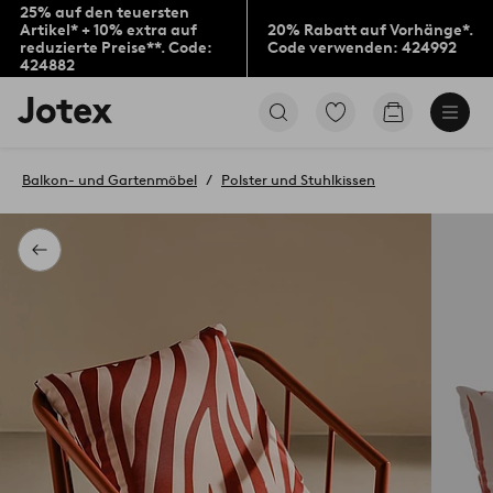
25% auf den teuersten
Artikel* + 10% extra auf
20% Rabatt auf Vorhänge*.
reduzierte Preise**. Code:
Code verwenden: 424992
424882
Jotex-
Zu
Zum
Logo
den
Warenkorb
–
als
zur
Favoriten
Balkon- und Gartenmöbel
Polster und Stuhlkissen
Startseite
markierten
wechseln
Produkten
gehen
Zurück