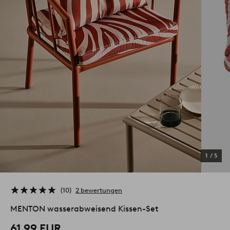
1
/
5
10
2 bewertungen
MENTON wasserabweisend Kissen-Set
61,99 EUR