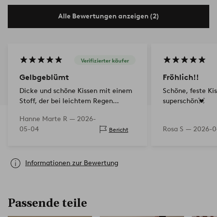
Alle Bewertungen anzeigen (2)
Verifizierter käufer
Gelbgeblümt
Fröhlich!!
Dicke und schöne Kissen mit einem
Schöne, feste Ki
Stoff, der bei leichtem Regen
superschön💓
praktisch erscheint. Ich liebe das
Hanne Marte R —
2026-
Retro-Design der 60er-70er Jahre.
05-04
Rosa S —
2026-0
Bericht
Ich brauchte mehr als eines, aber es
war das letzte, das…
Informationen zur Bewertung
Passende teile