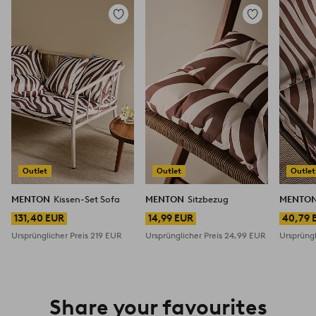
Zu
Zu
Favoriten
Favoriten
hinzufügen
hinzufügen
Outlet
Outlet
Outlet
MENTON
Kissen-Set Sofa
MENTON
Sitzbezug
MENTO
131,40 EUR
14,99 EUR
40,79 
Ursprünglicher Preis
219 EUR
Ursprünglicher Preis
24,99 EUR
Ursprüngl
Share your favourites