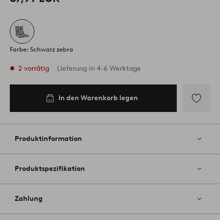
Farbe: Schwarz zebra
2 vorrätig
Lieferung in 4-6 Werktage
In den Warenkorb legen
In den
Warenkorb
legen
Zu
Favoriten
hinzufüg
Produktinformation
Produktspezifikation
Zahlung