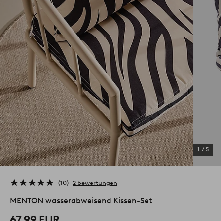
1
/
5
10
2 bewertungen
MENTON wasserabweisend Kissen-Set
67,99 EUR