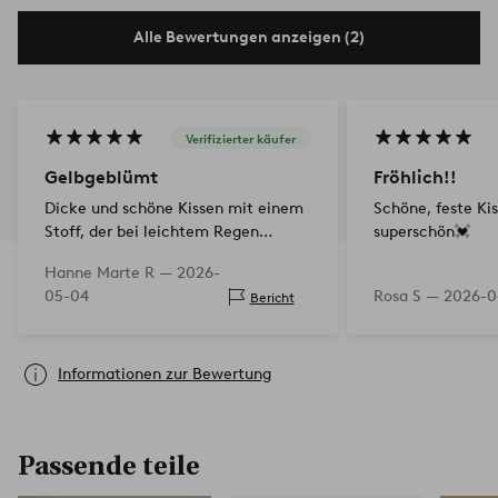
Alle Bewertungen anzeigen (2)
Verifizierter käufer
Gelbgeblümt
Fröhlich!!
Dicke und schöne Kissen mit einem
Schöne, feste Ki
Stoff, der bei leichtem Regen
superschön💓
praktisch erscheint. Ich liebe das
Hanne Marte R —
2026-
Retro-Design der 60er-70er Jahre.
05-04
Rosa S —
2026-0
Bericht
Ich brauchte mehr als eines, aber es
war das letzte, das…
Informationen zur Bewertung
Passende teile