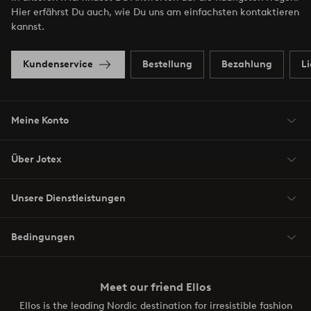
Hier erfährst Du auch, wie Du uns am einfachsten kontaktieren
kannst.
Kundenservice
Bestellung
Bezahlung
L
Meine Konto
Über Jotex
Unsere Dienstleistungen
Bedingungen
Meet our friend Ellos
Ellos is the leading Nordic destination for irresistible fashion