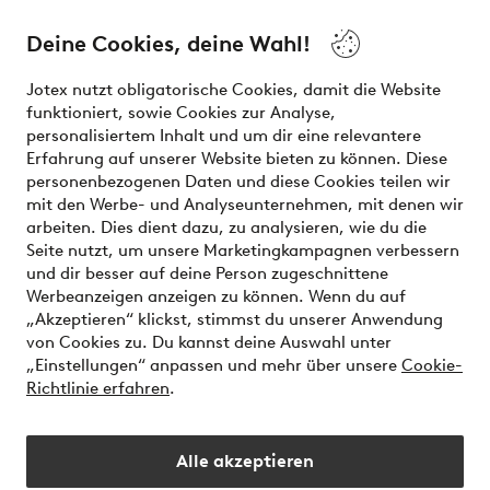
and beauty. Discover a vast, modern selection of items and
the latest trends, curated to make finding your next look
Deine Cookies, deine Wahl!
effortless. It’s all here.
Jotex nutzt obligatorische Cookies, damit die Website
Visit Ellos
funktioniert, sowie Cookies zur Analyse,
personalisiertem Inhalt und um dir eine relevantere
Erfahrung auf unserer Website bieten zu können. Diese
personenbezogenen Daten und diese Cookies teilen wir
mit den Werbe- und Analyseunternehmen, mit denen wir
Sichere Zahlungen - Jetzt bezahlen oder aufteilen
arbeiten. Dies dient dazu, zu analysieren, wie du die
Seite nutzt, um unsere Marketingkampagnen verbessern
Möchtest du mehr über
unsere
und dir besser auf deine Person zugeschnittene
Zahlungsmöglichkeiten
erfahren?
Werbeanzeigen anzeigen zu können. Wenn du auf
„Akzeptieren“ klickst, stimmst du unserer Anwendung
von Cookies zu. Du kannst deine Auswahl unter
„Einstellungen“ anpassen und mehr über unsere
Cookie-
Richtlinie erfahren
.
Deutschland - Land auswählen
Alle akzeptieren
Instagram
Facebook