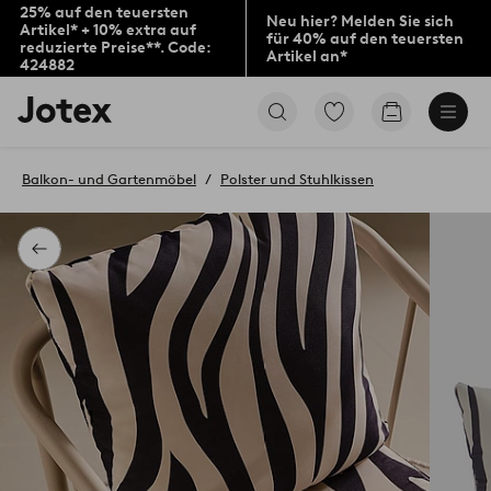
25% auf den teuersten
Neu hier? Melden Sie sich
Artikel* + 10% extra auf
für 40% auf den teuersten
reduzierte Preise**. Code:
Artikel an*
424882
Jotex-
Zu
Zum
Logo
den
Warenkorb
–
als
zur
Favoriten
Balkon- und Gartenmöbel
Polster und Stuhlkissen
Startseite
markierten
wechseln
Produkten
gehen
Zurück