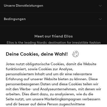
Unsere Dienstleistungen
Bedingungen
Meet our friend Ellos
Ellos is the leading Nordic destination for irresistible fashion
and beauty. Discover a vast, modern selection of items and
the latest trends, curated to make finding your next look
Deine Cookies, deine Wahl!
effortless. It’s all here.
Jotex nutzt obligatorische Cookies, damit die Website
Visit Ellos
funktioniert, sowie Cookies zur Analyse,
personalisiertem Inhalt und um dir eine relevantere
Erfahrung auf unserer Website bieten zu können. Diese
personenbezogenen Daten und diese Cookies teilen wir
mit den Werbe- und Analyseunternehmen, mit denen wir
Sichere Zahlungen - Jetzt bezahlen oder aufteilen
arbeiten. Dies dient dazu, zu analysieren, wie du die
Seite nutzt, um unsere Marketingkampagnen verbessern
Möchtest du mehr über
unsere
und dir besser auf deine Person zugeschnittene
Zahlungsmöglichkeiten
erfahren?