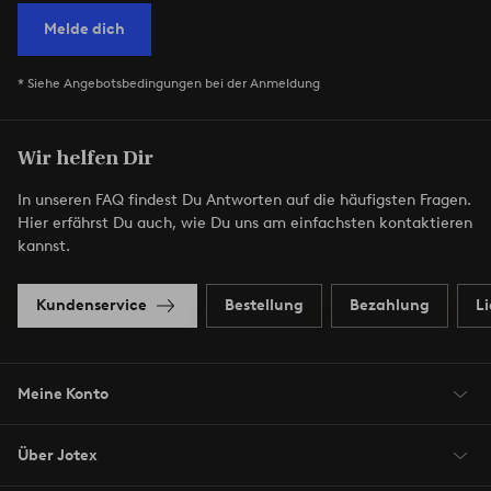
Melde dich
* Siehe Angebotsbedingungen bei der Anmeldung
Wir helfen Dir
In unseren FAQ findest Du Antworten auf die häufigsten Fragen.
Hier erfährst Du auch, wie Du uns am einfachsten kontaktieren
kannst.
Kundenservice
Bestellung
Bezahlung
L
Meine Konto
Über Jotex