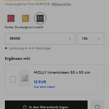
Ursprünglicher Preis
33,99 EUR
Nähere Infos
Farbe: Dunkelgrün/violett
50X50
1 St.
Vorrätig
Lieferung in 4-6 Werktage
Ergänzen mit
MOLLY Innenkissen 50 x 50 cm
12 EUR
Our best value!
In den Warenkorb legen