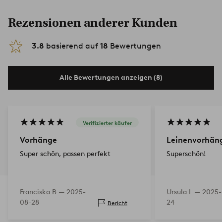
Rezensionen anderer Kunden
3.8
basierend auf
18
Bewertungen
Alle Bewertungen anzeigen (8)
Verifizierter käufer
Vorhänge
Leinenvorhän
Super schön, passen perfekt
Superschön!
Franciska B —
2025-
Ursula L —
2025-
08-28
24
Bericht