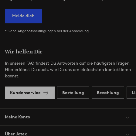
Melde dich
* Siehe Angebotsbedingungen bei der Anmeldung
Wir helfen Dir
In unseren FAQ findest Du Antworten auf die häufigsten Fragen.
Hier erfährst Du auch, wie Du uns am einfachsten kontaktieren
kannst.
Kundenservice
Bestellung
Bezahlung
L
Meine Konto
Über Jotex