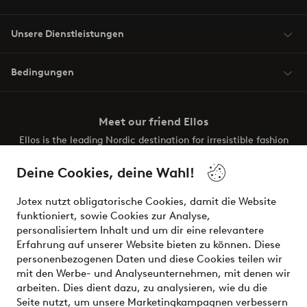
Unsere Dienstleistungen
Bedingungen
Meet our friend Ellos
Ellos is the leading Nordic destination for irresistible fashion
and beauty. Discover a vast, modern selection of items and
the latest trends, curated to make finding your next look
Deine Cookies, deine Wahl!
effortless. It’s all here.
Jotex nutzt obligatorische Cookies, damit die Website
Visit Ellos
funktioniert, sowie Cookies zur Analyse,
personalisiertem Inhalt und um dir eine relevantere
Erfahrung auf unserer Website bieten zu können. Diese
personenbezogenen Daten und diese Cookies teilen wir
mit den Werbe- und Analyseunternehmen, mit denen wir
Sichere Zahlungen - Jetzt bezahlen oder aufteilen
arbeiten. Dies dient dazu, zu analysieren, wie du die
Seite nutzt, um unsere Marketingkampagnen verbessern
Möchtest du mehr über
unsere