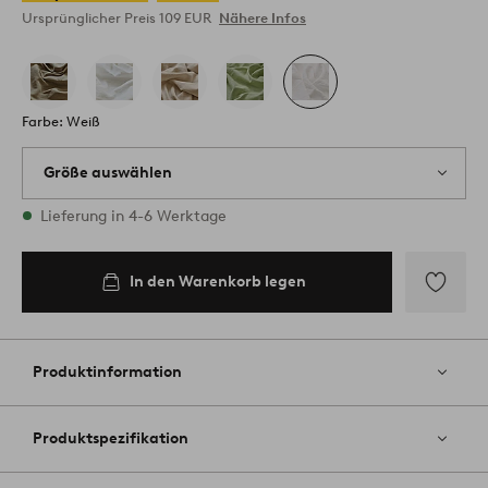
Ursprünglicher Preis
109 EUR
Nähere Infos
Farbe: Weiß
Größe auswählen
1 Größen vorrätig
Lieferung in 4-6 Werktage
In den Warenkorb legen
Zu
Favoriten
hinzufüg
Produktinformation
Produktspezifikation