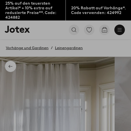
25% auf den teuersten
Artikel* + 10% extra auf
20% Rabatt auf Vorhänge*.
reduzierte Preise**. Code:
Code verwenden: 424992
424882
Jotex-
Zu
Zum
Logo
den
Warenkorb
–
als
zur
Favoriten
Vorhänge und Gardinen
Leinengardinen
Startseite
markierten
wechseln
Produkten
gehen
Zurück