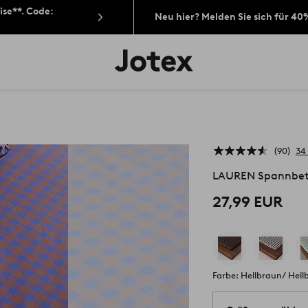
ise**. Code:
Neu hier? Melden Sie sich für 40
Jotex-
Logo
–
zur
Startseite
wechseln
90
34
LAUREN Spannbett
27,99 EUR
Farbe: Hellbraun/ Hell