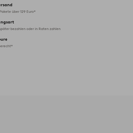
ersand
 Pakete über 129 Euro*
ungsart
später bezahlen oder in Raten zahlen
oure
erecht*