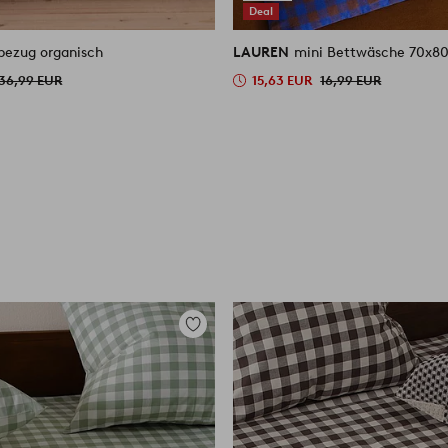
Deal
bezug organisch
LAUREN
mini Bettwäsche 70x8
36,99 EUR
15,63 EUR
16,99 EUR
Zu
Favoriten
hinzufügen