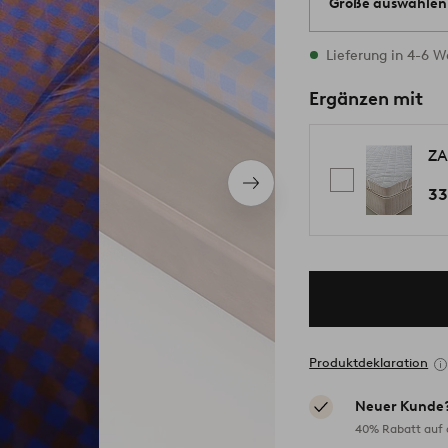
Größe auswählen
Alle Größen vorrät
Lieferung in 4-6 
Ergänzen mit
ZA
Nächstes
33
Produkt
Produktdeklaration
Neuer Kunde
40% Rabatt auf d