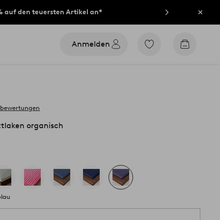
% auf den teuersten Artikel an*
Schli
Anmelden
Zu
Zum
den
Warenko
als
Favoriten
markierten
Produkten
gehen
 bewertungen
laken organisch
blau
1 S