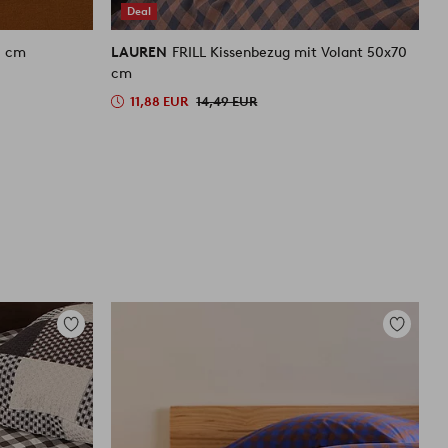
Deal
0 cm
LAUREN
FRILL Kissenbezug mit Volant 50x70
L
cm
H
11,88 EUR
14,49 EUR
4
Zu
Zu
Favoriten
Favoriten
hinzufügen
hinzufüg