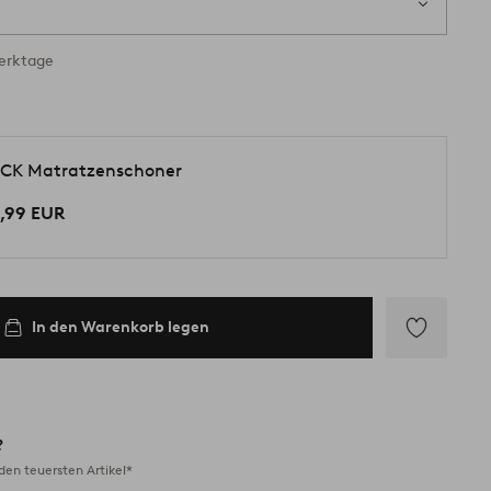
ig
Werktage
CK Matratzenschoner
,99 EUR
In den Warenkorb legen
Zu
Favoriten
hinzufügen
?
en teuersten Artikel*