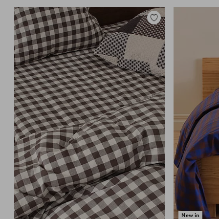
Zu
Favoriten
hinzufügen
New in