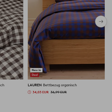
Nächs
Produ
New in
Deal
sch
LAUREN
Bettbezug organisch
L
34,03 EUR
36,99 EUR
2