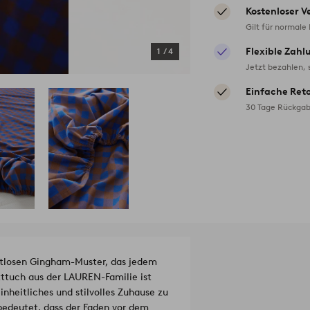
Kostenloser V
Gilt für normale
Flexible Zahl
1
/
4
Jetzt bezahlen, 
Einfache Ret
30 Tage Rückgab
tlosen Gingham-Muster, das jedem
tttuch aus der LAUREN-Familie ist
inheitliches und stilvolles Zuhause zu
 bedeutet, dass der Faden vor dem