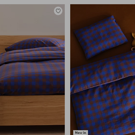
Zu
Favoriten
hinzufügen
New in