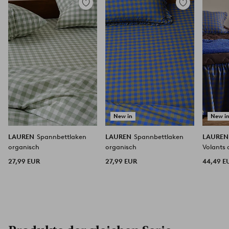
Zu
Zu
Favoriten
Favoriten
hinzufügen
hinzufügen
New in
New i
LAUREN
Spannbettlaken
LAUREN
Spannbettlaken
LAURE
organisch
organisch
Volants organisch Höhe 45
cm
27,99 EUR
27,99 EUR
44,49 E