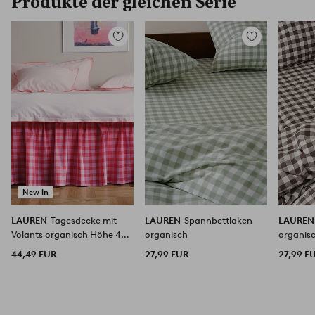
Produkte der gleichen Serie
Zu
Zu
Favoriten
Favoriten
hinzufügen
hinzufügen
New in
LAUREN
Tagesdecke mit
LAUREN
Spannbettlaken
LAURE
Volants organisch Höhe 45
organisch
organis
cm
44,49 EUR
27,99 EUR
27,99 E