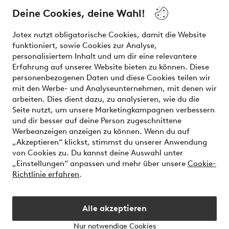
the latest trends, curated to make finding your next look
Deine Cookies, deine Wahl!
effortless. It’s all here.
Jotex nutzt obligatorische Cookies, damit die Website
Visit Ellos
funktioniert, sowie Cookies zur Analyse,
personalisiertem Inhalt und um dir eine relevantere
Erfahrung auf unserer Website bieten zu können. Diese
personenbezogenen Daten und diese Cookies teilen wir
mit den Werbe- und Analyseunternehmen, mit denen wir
Sichere Zahlungen - Jetzt bezahlen oder aufteilen
arbeiten. Dies dient dazu, zu analysieren, wie du die
Seite nutzt, um unsere Marketingkampagnen verbessern
Möchtest du mehr über
unsere
und dir besser auf deine Person zugeschnittene
Zahlungsmöglichkeiten
erfahren?
Werbeanzeigen anzeigen zu können. Wenn du auf
„Akzeptieren“ klickst, stimmst du unserer Anwendung
von Cookies zu. Du kannst deine Auswahl unter
„Einstellungen“ anpassen und mehr über unsere
Cookie-
Richtlinie erfahren
.
Deutschland - Land auswählen
Alle akzeptieren
Instagram
Facebook
Nur notwendige Cookies