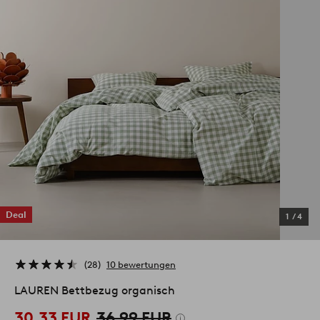
Deal
1
/
4
28
10 bewertungen
LAUREN Bettbezug organisch
30,33 EUR
36,99 EUR