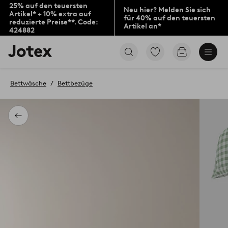
25% auf den teuersten
Neu hier? Melden Sie sich
Artikel* + 10% extra auf
für 40% auf den teuersten
reduzierte Preise**. Code:
Artikel an*
424882
Jotex-
Zu
Zum
Logo
den
Warenkorb
–
als
zur
Favoriten
Bettwäsche
Bettbezüge
Startseite
markierten
wechseln
Produkten
gehen
Zurück