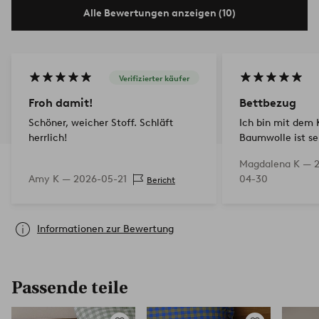
Alle Bewertungen anzeigen (10)
Verifizierter käufer
Froh damit!
Bettbezug
Schöner, weicher Stoff. Schläft
Ich bin mit dem 
herrlich!
Baumwolle ist se
angenehm auf de
Magdalena K —
Produkt wurde n
Amy K —
2026-05-21
04-30
Bericht
noch nicht gewas
nicht überzeugt
Informationen zur Bewertung
Passende teile