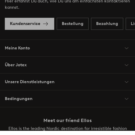
Hier erfährst Du auch, wie Du uns am einfachsten kontaktieren
kannst.
Kundenservice
Bestellung
Bezahlung
L
Meine Konto
Über Jotex
Unsere Dienstleistungen
Bedingungen
Meet our friend Ellos
Ellos is the leading Nordic destination for irresistible fashion
and beauty. Discover a vast, modern selection of items and