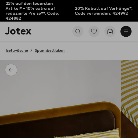
25% auf den teuersten
Artikel* + 10% extra auf
20% Rabatt auf Vorhänge*.
reduzierte Preise**. Code:
Code verwenden: 424992
424882
Jotex-
Zu
Zum
Logo
den
Warenkorb
–
als
zur
Favoriten
Bettwäsche
Spannbettlaken
Startseite
markierten
wechseln
Produkten
gehen
Zurück