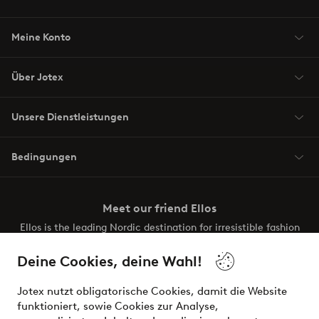
Meine Konto
Über Jotex
Unsere Dienstleistungen
Bedingungen
Meet our friend Ellos
Ellos is the leading Nordic destination for irresistible fashion
and beauty. Discover a vast, modern selection of items and
the latest trends, curated to make finding your next look
Deine Cookies, deine Wahl!
effortless. It’s all here.
Jotex nutzt obligatorische Cookies, damit die Website
Visit Ellos
funktioniert, sowie Cookies zur Analyse,