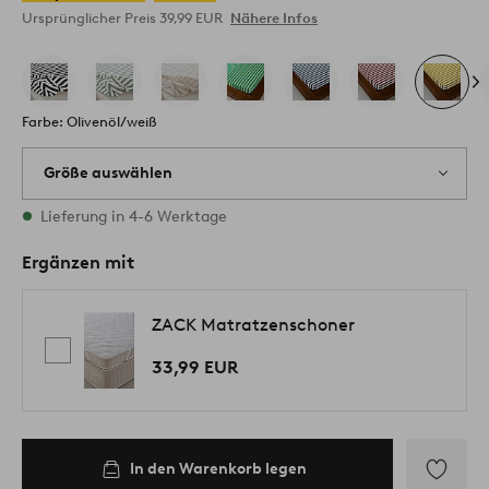
Ursprünglicher Preis
39,99 EUR
Nähere Infos
Farbe: Olivenöl/weiß
Größe auswählen
1 Größen vorrätig
Lieferung in 4-6 Werktage
Ergänzen mit
ZACK Matratzenschoner
33,99 EUR
In den Warenkorb legen