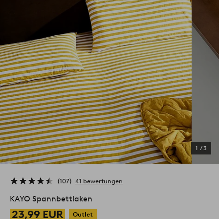
1
/
3
107
41 bewertungen
KAYO Spannbettlaken
23,99 EUR
Outlet