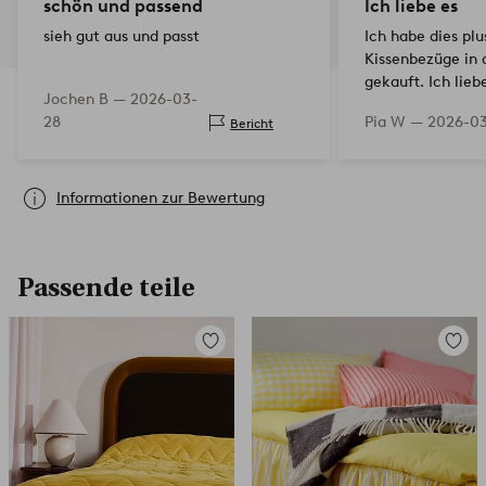
schön und passend
Ich liebe es
sieh gut aus und passt
Ich habe dies pl
Kissenbezüge in 
gekauft. Ich liebe
Jochen B —
2026-03-
28
Pia W —
2026-0
Bericht
Informationen zur Bewertung
Passende teile
Zu
Zu
Favoriten
Favori
hinzufügen
hinzuf