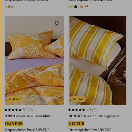
+2
3 Farben
7 Farben
Zu Favoriten hinzufügen
Zu Fa
50X70
80X80
50X70
80X80
Outlet
Outlet
5,0
(6)
4,5
(2)
5,0 basierend auf 6 Bewertungen
4,5 basierend auf 2 Bewertungen
ANNA
organische Kissenhülle
DEBBIE
Kissenhülle organisch
10,19 EUR
4,49 EUR
Ursprünglicher Preis
16,99 EUR
Ursprünglicher Preis
8,99 EUR