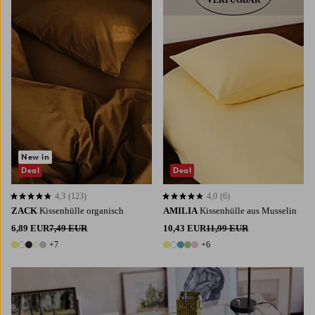
VERFÜGBAR
50X70
80X80
50X70
80X80
New in
Deal
Deal
4,3
(123)
4,0
(6)
4,3 basierend auf 123 Bewertungen
4,0 basierend auf 6 Bewertungen
ZACK
Kissenhülle organisch
AMILIA
Kissenhülle aus Musselin
6,89 EUR
7,49 EUR
10,43 EUR
11,99 EUR
+7
+6
12 Farben
11 Farben