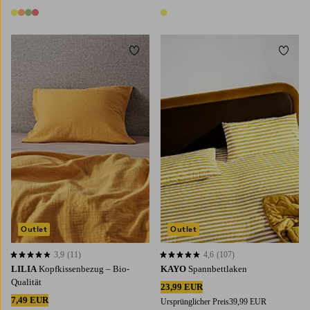
4 Farben
1 Farbe
Zu Favoriten hinzufügen
Zu Fa
50X70
60X70
70X80
80X80
90X200
120X200
140X200
160X200
180X200
Outlet
Outlet
3,9
(11)
4,6
(107)
3,9 basierend auf 11 Bewertungen
4,6 basierend auf 107 Bewertungen
LILIA
Kopfkissenbezug ‒ Bio-
KAYO
Spannbettlaken
Qualität
23,99 EUR
7,49 EUR
Ursprünglicher Preis
39,99 EUR