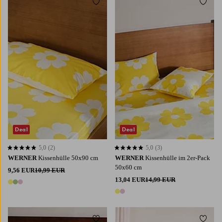
Zu Favoriten hinzufügen
Zu Fa
Deal
Deal
5,0
(2)
5,0
(3)
5,0 basierend auf 2 Bewertungen
5,0 basierend auf 3 Bewertungen
WERNER
Kissenhülle 50x90 cm
WERNER
Kissenhülle im 2er-Pack
50x60 cm
9,56 EUR
10,99 EUR
13,04 EUR
14,99 EUR
3 Farben
2 Farben
Zu Favoriten hinzufügen
Zu Fa