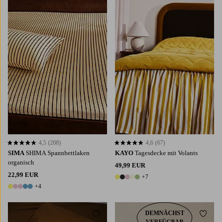
90X200
120X200
160X200
180X200
90X200
120X200
140X200
160X200
180X200
4,5
(208)
4,6
(67)
4,5 basierend auf 208 Bewertungen
4,6 basierend auf 67 Bewertungen
SIMA
SHIMA Spannbettlaken
KAYO
Tagesdecke mit Volants
organisch
49,99 EUR
22,99 EUR
+7
12 Farben
+4
9 Farben
DEMNÄCHST
Zu Favoriten hinzufügen
Zu Fa