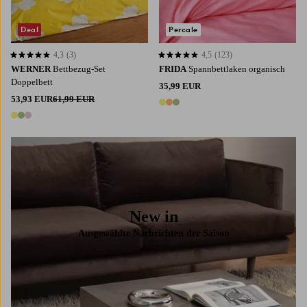
Deal
Percale
4,3
(3)
4,5
(123)
4,3 basierend auf 3 Bewertungen
4,5 basierend auf 123 Bewertungen
WERNER
Bettbezug-Set
FRIDA
Spannbettlaken organisch
Doppelbett
35,99 EUR
53,93 EUR
61,99 EUR
3 Farben
3 Farben
New in
Ausgewählte Nachrichten der Saison