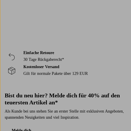
Einfache Retoure
30 Tage Rückgaberecht*
Kostenloser Versand
Gilt für normale Pakete über 129 EUR
Bist du neu hier? Melde dich für 40% auf den
teuersten Artikel an*
Als Kunde bei uns stehen Sie an erster Stelle mit exklusiven Angeboten,
spannenden Neuigkeiten und viel Inspiration.
Melde dich