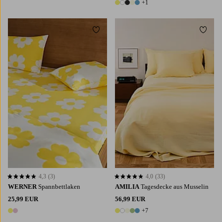
+1
6 Farben
Zu Favoriten hinzufügen
Zu Fa
90X200
120X200
140X200
160X200
150X260
180X260
260X260
180X200
4,3
(3)
4,0
(33)
4,3 basierend auf 3 Bewertungen
4,0 basierend auf 33 Bewertungen
WERNER
Spannbettlaken
AMILIA
Tagesdecke aus Musselin
25,99 EUR
56,99 EUR
+7
2 Farben
12 Farben