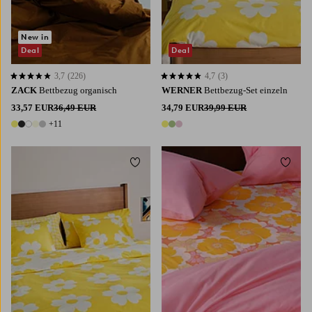
New in
Deal
Deal
3,7
(226)
4,7
(3)
3,7 basierend auf 226 Bewertungen
4,7 basierend auf 3 Bewertungen
ZACK
Bettbezug organisch
WERNER
Bettbezug-Set einzeln
33,57 EUR
36,49 EUR
34,79 EUR
39,99 EUR
+11
16 Farben
3 Farben
Zu Favoriten hinzufügen
Zu Fa
220X210
240X220
90X200
120X200
140X200
160X200
180X200