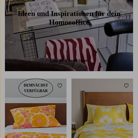
Ideen und Inspirationen für dein
Homoeoffice
Lass dich inspirieren
DEMNÄCHST
Zu Favoriten hinzufügen
Zu Fa
VERFÜGBAR
50X70
80X80
140X200
200X220