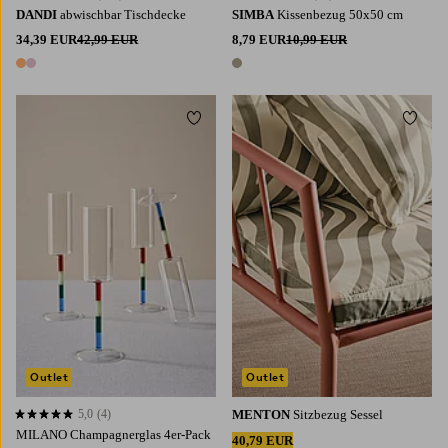
DANDI
abwischbar Tischdecke
SIMBA
Kissenbezug 50x50 cm
34,39 EUR
42,99 EUR
8,79 EUR
10,99 EUR
2 Farben
1 Farbe
Zu Favoriten hinzufügen
Zu Fa
Outlet
Outlet
5,0
(4)
MENTON
Sitzbezug Sessel
5,0 basierend auf 4 Bewertungen
MILANO Champagnerglas 4er-Pack
40,79 EUR