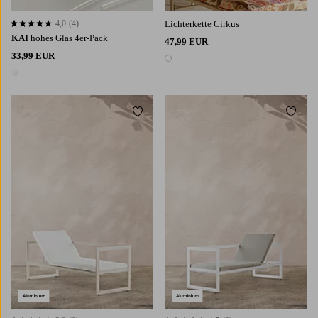
4,0
(4)
Lichterkette Cirkus
4,0 basierend auf 4 Bewertungen
KAI
hohes Glas 4er-Pack
47,99 EUR
33,99 EUR
1 Farbe
1 Farbe
Zu Favoriten hinzufügen
Zu Fa