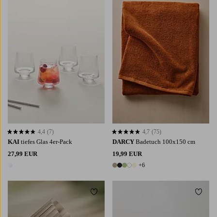
4,4
(7)
4,7
(75)
4,4 basierend auf 7 Bewertungen
4,7 basierend auf 75 Bewertungen
KAI
tiefes Glas 4er-Pack
DARCY
Badetuch 100x150 cm
27,99 EUR
19,99 EUR
+6
1 Farbe
11 Farben
Zu Favoriten hinzufügen
Zu Fa