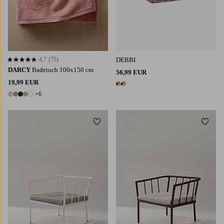
4,7
(75)
DEBBI
4,7 basierend auf 75 Bewertungen
DARCY
Badetuch 100x150 cm
56,99 EUR
19,99 EUR
2 Farben
+6
11 Farben
Zu Favoriten hinzufügen
Zu Fa