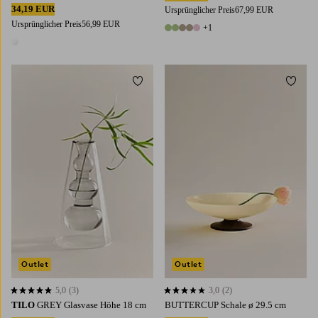
34,19 EUR
Ursprünglicher Preis
67,99 EUR
Ursprünglicher Preis
56,99 EUR
+1
6 Farben
1 Farbe
Zu Favoriten hinzufügen
Zu Fa
Outlet
Outlet
5,0
(3)
3,0
(2)
5,0 basierend auf 3 Bewertungen
3,0 basierend auf 2 Bewertungen
TILO
GREY Glasvase Höhe 18 cm
BUTTERCUP Schale ø 29.5 cm