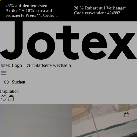
25% auf den teuersten
20 % Rabatt auf Vorhänge*.
Artikel* + 10% extra auf
Code verwenden: 424992
reduzierte Preise**. Code:
424882
Jotex-Logo – zur Startseite wechseln
Ellos‘ Menü
Suchen
Inspiration
Zu den als Favoriten markierten Produkten gehen
Zum Warenkorb