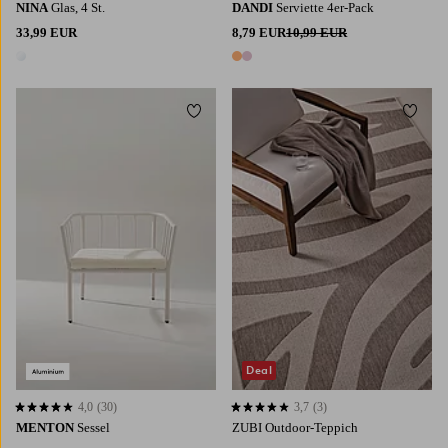
NINA
Glas, 4 St.
DANDI
Serviette 4er-Pack
33,99 EUR
8,79 EUR
10,99 EUR
1 Farbe
2 Farben
Zu Favoriten hinzufügen
Zu Fa
80X150
160X230
200X300
Deal
4,0
(30)
3,7
(3)
4,0 basierend auf 30 Bewertungen
3,7 basierend auf 3 Bewertungen
MENTON
Sessel
ZUBI Outdoor-Teppich