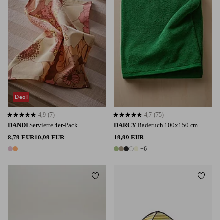
Deal
4,9
(7)
4,7
(75)
4,9 basierend auf 7 Bewertungen
4,7 basierend auf 75 Bewertungen
DANDI
Serviette 4er-Pack
DARCY
Badetuch 100x150 cm
8,79 EUR
10,99 EUR
19,99 EUR
+6
2 Farben
11 Farben
Zu Favoriten hinzufügen
Zu Fa