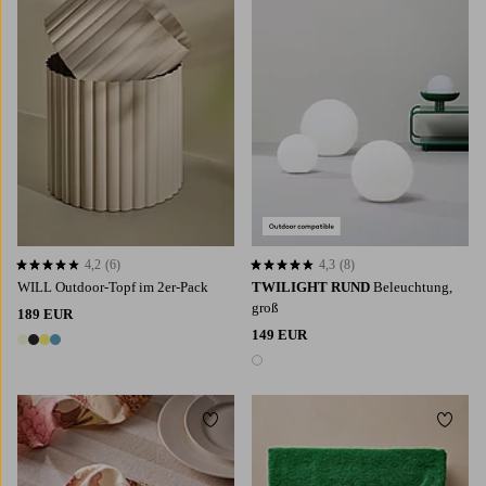
4,2
(6)
4,3
(8)
4,2 basierend auf 6 Bewertungen
4,3 basierend auf 8 Bewertungen
WILL Outdoor-Topf im 2er-Pack
TWILIGHT RUND
Beleuchtung,
groß
189 EUR
149 EUR
4 Farben
1 Farbe
Zu Favoriten hinzufügen
Zu Fa