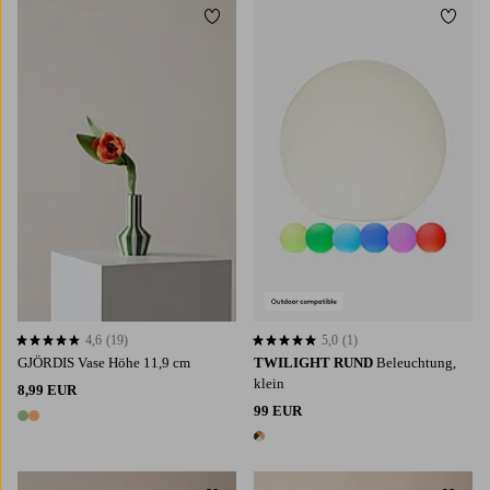
Zu Favoriten hinzufügen
Zu Fa
4,6
(19)
5,0
(1)
4,6 basierend auf 19 Bewertungen
5,0 basierend auf 1 Bewertungen
GJÖRDIS Vase Höhe 11,9 cm
TWILIGHT RUND
Beleuchtung,
klein
8,99 EUR
99 EUR
2 Farben
1 Farbe