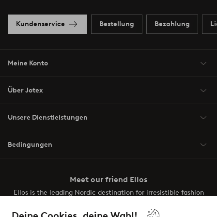
Kundenservice
Bestellung
Bezahlung
L
Meine Konto
Über Jotex
Unsere Dienstleistungen
Bedingungen
Meet our friend Ellos
Ellos is the leading Nordic destination for irresistible fashion
and beauty. Discover a vast, modern selection of items and
the latest trends, curated to make finding your next look
Deine Cookies, deine Wahl!