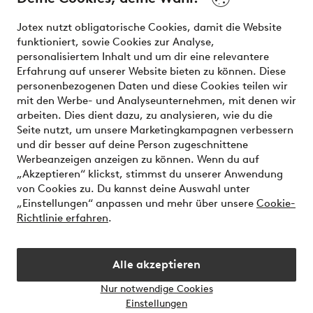
effortless. It’s all here.
Jotex nutzt obligatorische Cookies, damit die Website
Visit Ellos
funktioniert, sowie Cookies zur Analyse,
personalisiertem Inhalt und um dir eine relevantere
Erfahrung auf unserer Website bieten zu können. Diese
personenbezogenen Daten und diese Cookies teilen wir
mit den Werbe- und Analyseunternehmen, mit denen wir
Sichere Zahlungen - Jetzt bezahlen oder aufteilen
arbeiten. Dies dient dazu, zu analysieren, wie du die
Seite nutzt, um unsere Marketingkampagnen verbessern
Möchtest du mehr über
unsere
und dir besser auf deine Person zugeschnittene
Zahlungsmöglichkeiten
erfahren?
Werbeanzeigen anzeigen zu können. Wenn du auf
„Akzeptieren“ klickst, stimmst du unserer Anwendung
von Cookies zu. Du kannst deine Auswahl unter
„Einstellungen“ anpassen und mehr über unsere
Cookie-
Richtlinie erfahren
.
Deutschland - Land auswählen
Alle akzeptieren
Instagram
Facebook
Nur notwendige Cookies
Einstellungen