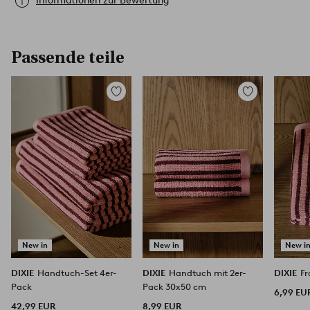
Informationen zur Bewertung
Passende teile
Zu
Zu
Favoriten
Favoriten
hinzufügen
hinzufügen
New in
New in
New i
DIXIE
Handtuch-Set 4er-
DIXIE
Handtuch mit 2er-
DIXIE
Fr
Pack
Pack 30x50 cm
6,99 EU
42,99 EUR
8,99 EUR