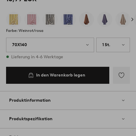
Farbe: Weinrot/rosa
70X140
1 St.
Vorrätig
Lieferung in 4-6 Werktage
In den Warenkorb legen
Zu
Favoriten
hinzufüg
Produktinformation
Produktspezifikation