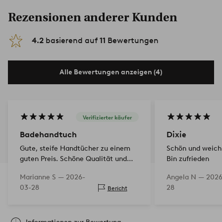
Rezensionen anderer Kunden
4.2
basierend auf
11
Bewertungen
Alle Bewertungen anzeigen (4)
Verifizierter käufer
Badehandtuch
Dixie
Gute, steife Handtücher zu einem
Schön und weich.
guten Preis. Schöne Qualität und
Bin zufrieden
schnelle Lieferung.
Marianne S —
2026-
Angela N —
2026
03-28
28
Bericht