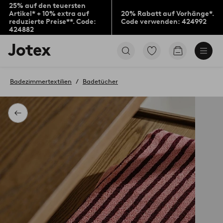
25% auf den teuersten
Artikel* + 10% extra auf
20% Rabatt auf Vorhänge*.
reduzierte Preise**. Code:
Code verwenden: 424992
424882
Jotex-
Zu
Zum
Logo
den
Warenkorb
–
als
zur
Favoriten
Badezimmertextilien
Badetücher
Startseite
markierten
wechseln
Produkten
gehen
Zurück