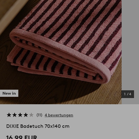
New in
1
/
4
11
4 bewertungen
DIXIE Badetuch 70x140 cm
16,99 EUR