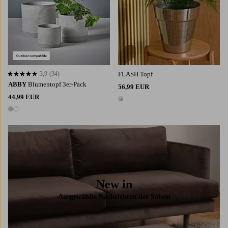
3,9
(34)
FLASH Topf
3,9 basierend auf 34 Bewertungen
ABBY
Blumentopf 3er-Pack
56,99 EUR
44,99 EUR
1 Farbe
2 Farben
New in
Ausgewählte Nachrichten der Saison