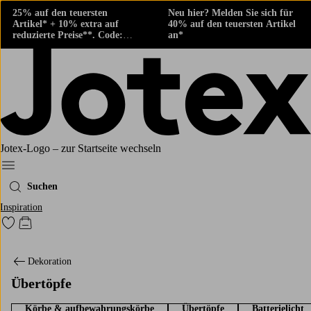
25% auf den teuersten
Neu hier? Melden Sie sich für
Artikel* + 10% extra auf
40% auf den teuersten Artikel
reduzierte Preise**. Code:
an*
424882
Jotex-Logo – zur Startseite wechseln
Ellos‘ Menü
Suchen
Inspiration
Zu den als Favoriten markierten Produkten gehen
Zum Warenkorb
Dekoration
Übertöpfe
Körbe & aufbewahrungskörbe
Übertöpfe
Batterielicht