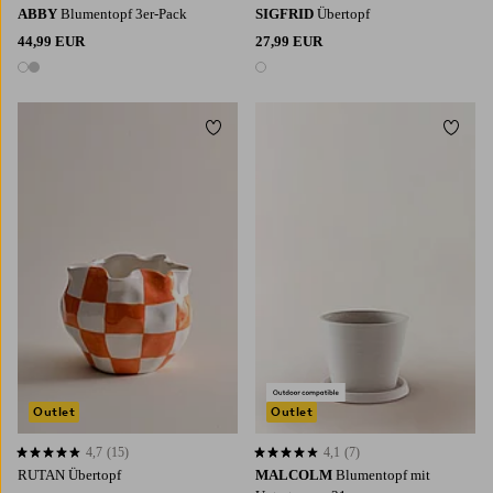
ABBY
Blumentopf 3er-Pack
SIGFRID
Übertopf
44,99 EUR
27,99 EUR
2 Farben
1 Farbe
Zu Favoriten hinzufügen
Zu Fa
Outlet
Outlet
4,7
(15)
4,1
(7)
4,7 basierend auf 15 Bewertungen
4,1 basierend auf 7 Bewertungen
RUTAN Übertopf
MALCOLM
Blumentopf mit