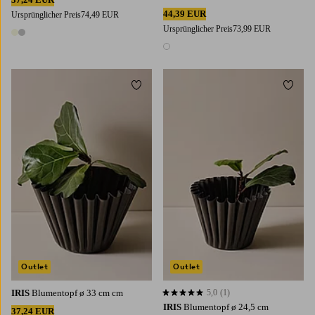
44,39 EUR
Ursprünglicher Preis
74,49 EUR
Ursprünglicher Preis
73,99 EUR
2 Farben
1 Farbe
Zu Favoriten hinzufügen
Zu Fa
Outlet
Outlet
IRIS
Blumentopf ø 33 cm cm
5,0
(1)
5,0 basierend auf 1 Bewertungen
IRIS
Blumentopf ø 24,5 cm
37,24 EUR