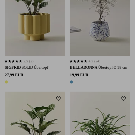
2,5
(2)
4,5
(24)
2,5 basierend auf 2 Bewertungen
4,5 basierend auf 24 Bewertungen
SIGFRID
SOLID Übertopf
BELLADONNA
Übertopf Ø 18 cm
27,99 EUR
19,99 EUR
1 Farbe
1 Farbe
Zu Favoriten hinzufügen
Zu Fa