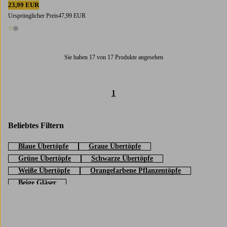
23,99 EUR
Ursprünglicher Preis
47,99 EUR
2 Farben
Sie haben 17 von 17 Produkte angesehen
1
Beliebtes Filtern
Blaue Übertöpfe
Graue Übertöpfe
Grüne Übertöpfe
Schwarze Übertöpfe
Weiße Übertöpfe
Orangefarbene Pflanzentöpfe
Beige Gläser
Trustpilot