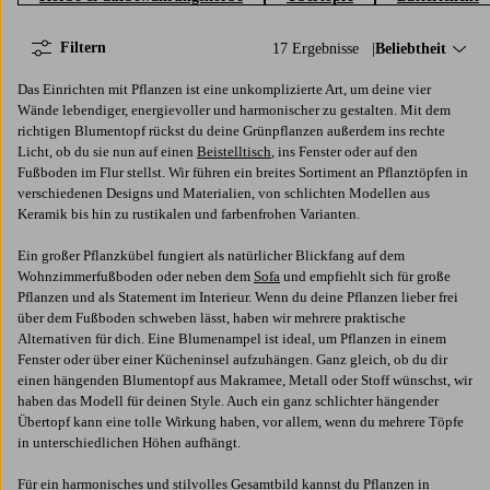
Filtern
17 Ergebnisse
Sortieren nach:
Beliebtheit
Das Einrichten mit Pflanzen ist eine unkomplizierte Art, um deine vier
Wände lebendiger, energievoller und harmonischer zu gestalten. Mit dem
richtigen Blumentopf rückst du deine Grünpflanzen außerdem ins rechte
Licht, ob du sie nun auf einen
Beistelltisch
, ins Fenster oder auf den
Fußboden im Flur stellst. Wir führen ein breites Sortiment an Pflanztöpfen in
verschiedenen Designs und Materialien, von schlichten Modellen aus
Keramik bis hin zu rustikalen und farbenfrohen Varianten.
Ein großer Pflanzkübel fungiert als natürlicher Blickfang auf dem
Wohnzimmerfußboden oder neben dem
Sofa
und empfiehlt sich für große
Pflanzen und als Statement im Interieur. Wenn du deine Pflanzen lieber frei
über dem Fußboden schweben lässt, haben wir mehrere praktische
Alternativen für dich. Eine Blumenampel ist ideal, um Pflanzen in einem
Fenster oder über einer Kücheninsel aufzuhängen. Ganz gleich, ob du dir
einen hängenden Blumentopf aus Makramee, Metall oder Stoff wünschst, wir
haben das Modell für deinen Style. Auch ein ganz schlichter hängender
Übertopf kann eine tolle Wirkung haben, vor allem, wenn du mehrere Töpfe
in unterschiedlichen Höhen aufhängt.
Für ein harmonisches und stilvolles Gesamtbild kannst du Pflanzen in