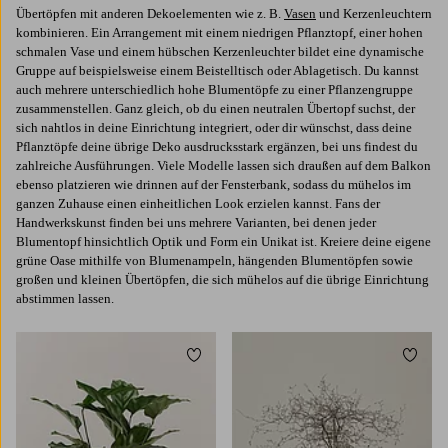
Übertöpfen mit anderen Dekoelementen wie z. B.
Vasen
und Kerzenleuchtern
kombinieren. Ein Arrangement mit einem niedrigen Pflanztopf, einer hohen
schmalen Vase und einem hübschen Kerzenleuchter bildet eine dynamische
Gruppe auf beispielsweise einem Beistelltisch oder Ablagetisch. Du kannst
auch mehrere unterschiedlich hohe Blumentöpfe zu einer Pflanzengruppe
zusammenstellen. Ganz gleich, ob du einen neutralen Übertopf suchst, der
sich nahtlos in deine Einrichtung integriert, oder dir wünschst, dass deine
Pflanztöpfe deine übrige Deko ausdrucksstark ergänzen, bei uns findest du
zahlreiche Ausführungen. Viele Modelle lassen sich draußen auf dem Balkon
ebenso platzieren wie drinnen auf der Fensterbank, sodass du mühelos im
ganzen Zuhause einen einheitlichen Look erzielen kannst. Fans der
Handwerkskunst finden bei uns mehrere Varianten, bei denen jeder
Blumentopf hinsichtlich Optik und Form ein Unikat ist. Kreiere deine eigene
grüne Oase mithilfe von Blumenampeln, hängenden Blumentöpfen sowie
großen und kleinen Übertöpfen, die sich mühelos auf die übrige Einrichtung
abstimmen lassen.
Zu Favoriten hinzufügen
Zu Fa