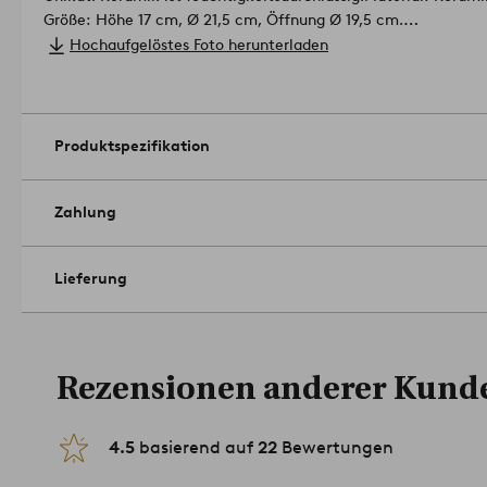
Größe: Höhe 17 cm, Ø 21,5 cm, Öffnung Ø 19,5 cm.
Pflegehinweis: Von Hand spülen.
Hochaufgelöstes Foto herunterladen
Tipp: Wenn du dir mehrere Übertöpfe im selben Look wünschs
erhältlich.
Artikelnummer: 1667200-03-0
Produktspezifikation
Zahlung
Lieferung
Rezensionen anderer Kund
4.5
basierend auf
22
Bewertungen