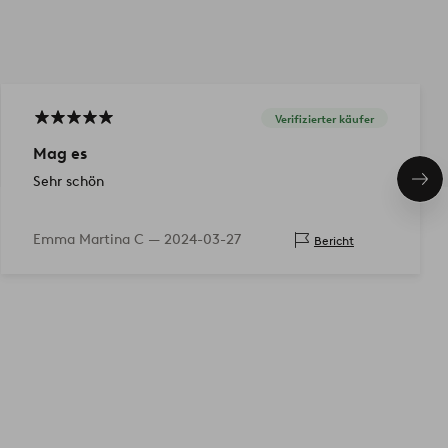
Verifizierter käufer
Mag es
Sehr schön
Näc
Pro
Emma Martina C —
2024-03-27
Bericht