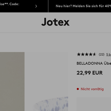
ise**. Code:
Neu hier? Melden Sie sich für 40
Jotex-
Logo
–
zur
Startseite
wechseln
22
5 
BELLADONNA Über
22,99 EUR
Nicht vorrätig