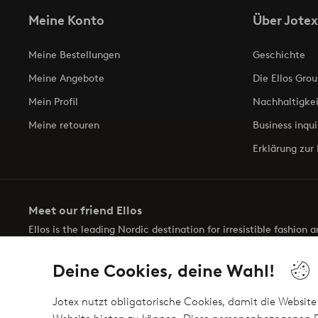
Meine Konto
Über Jotex
Meine Bestellungen
Geschichte
Meine Angebote
Die Ellos Grou
Mein Profil
Nachhaltigkei
Meine retouren
Business inqui
Erklärung zur 
Meet our friend Ellos
Ellos is the leading Nordic destination for irresistible fashion
selection of items and the latest trends, curated to make findin
Deine Cookies, deine Wahl!
Jotex nutzt obligatorische Cookies, damit die Website 