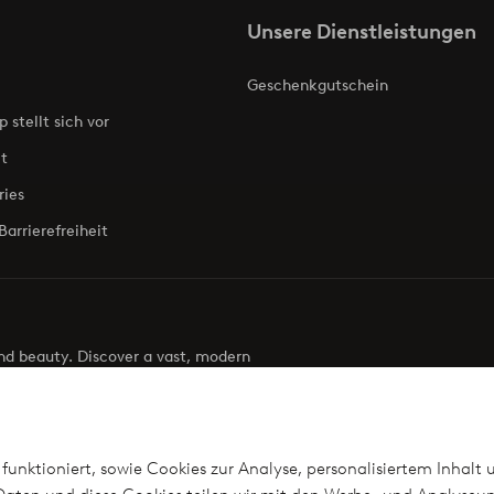
Unsere Dienstleistungen
Geschenkgutschein
p stellt sich vor
t
ries
Barrierefreiheit
 and beauty. Discover a vast, modern
g your next look effortless. It’s all here.
Visit Ellos
funktioniert, sowie Cookies zur Analyse, personalisiertem Inhalt 