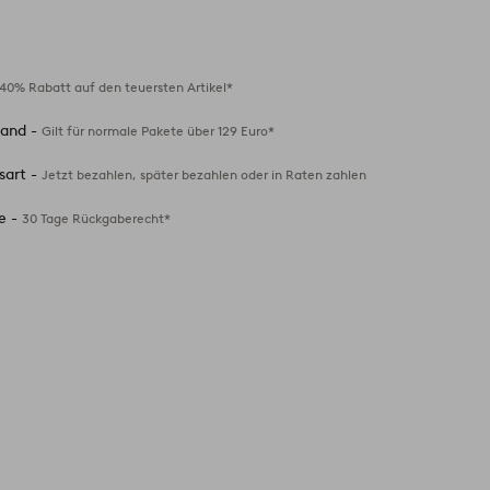
Zu
Favoriten
hinzufügen
40% Rabatt auf den teuersten Artikel*
sand -
Gilt für normale Pakete über 129 Euro*
sart -
Jetzt bezahlen, später bezahlen oder in Raten zahlen
e -
30 Tage Rückgaberecht*