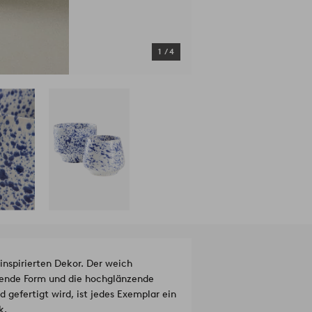
1
/
4
nspirierten Dekor. Der weich
gende Form und die hochglänzende
d gefertigt wird, ist jedes Exemplar ein
k.