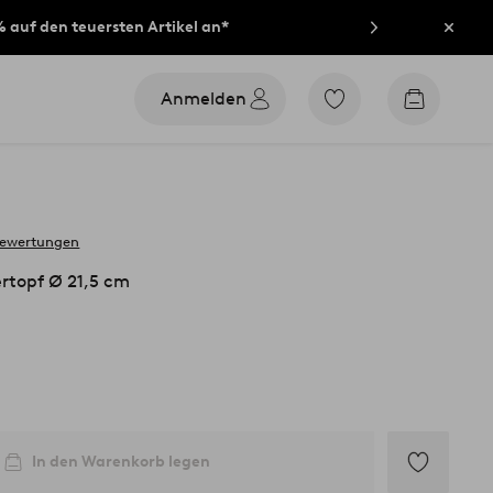
% auf den teuersten Artikel an*
Schli
Anmelden
Zu
Zum
den
Warenko
als
Favoriten
markierten
Produkten
gehen
bewertungen
topf Ø 21,5 cm
In den Warenkorb legen