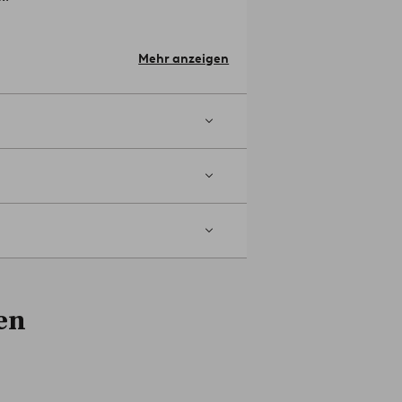
t - BELLADONNA ist in zwei Größen
Mehr anzeigen
en