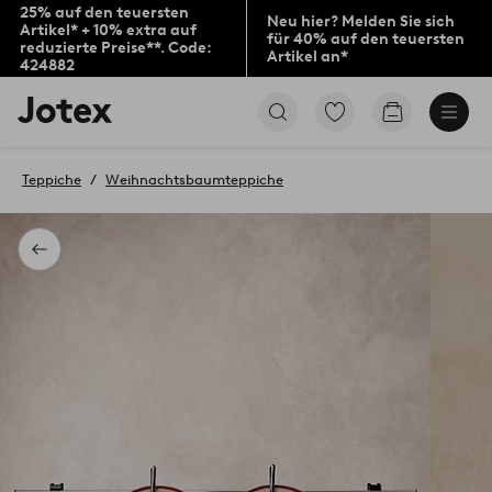
25% auf den teuersten
Neu hier? Melden Sie sich
Artikel* + 10% extra auf
für 40% auf den teuersten
reduzierte Preise**. Code:
Artikel an*
424882
Jotex-
Zu
Zum
Logo
den
Warenkorb
–
als
zur
Favoriten
Teppiche
Weihnachtsbaumteppiche
Startseite
markierten
wechseln
Produkten
gehen
Zurück