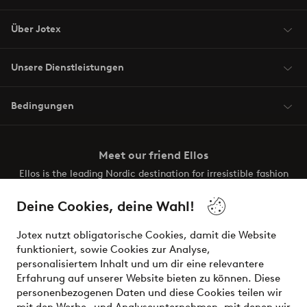
Über Jotex
Unsere Dienstleistungen
Bedingungen
Meet our friend Ellos
Ellos is the leading Nordic destination for irresistible fashion
and beauty. Discover a vast, modern selection of items and
the latest trends, curated to make finding your next look
Deine Cookies, deine Wahl!
effortless. It’s all here.
Jotex nutzt obligatorische Cookies, damit die Website
Visit Ellos
funktioniert, sowie Cookies zur Analyse,
personalisiertem Inhalt und um dir eine relevantere
Erfahrung auf unserer Website bieten zu können. Diese
personenbezogenen Daten und diese Cookies teilen wir