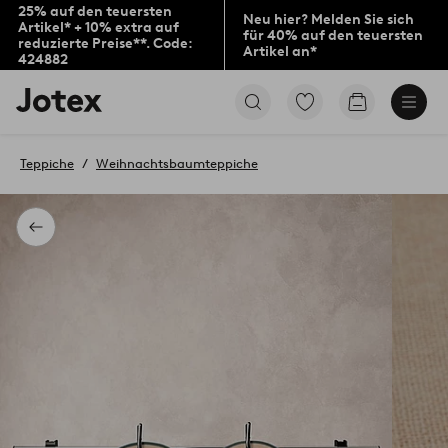
25% auf den teuersten
Neu hier? Melden Sie sich
Artikel* + 10% extra auf
für 40% auf den teuersten
reduzierte Preise**. Code:
Artikel an*
424882
Jotex-
Zu
Zum
Logo
den
Warenkorb
–
als
zur
Favoriten
Teppiche
Weihnachtsbaumteppiche
Startseite
markierten
wechseln
Produkten
gehen
Zurück