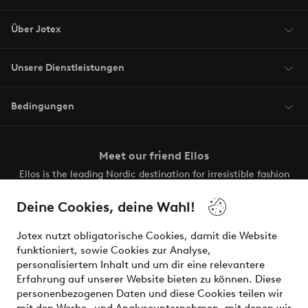
Über Jotex
Unsere Dienstleistungen
Bedingungen
Meet our friend Ellos
Ellos is the leading Nordic destination for irresistible fashion
and beauty. Discover a vast, modern selection of items and
the latest trends, curated to make finding your next look
Deine Cookies, deine Wahl!
effortless. It’s all here.
Jotex nutzt obligatorische Cookies, damit die Website
Visit Ellos
funktioniert, sowie Cookies zur Analyse,
personalisiertem Inhalt und um dir eine relevantere
Erfahrung auf unserer Website bieten zu können. Diese
personenbezogenen Daten und diese Cookies teilen wir