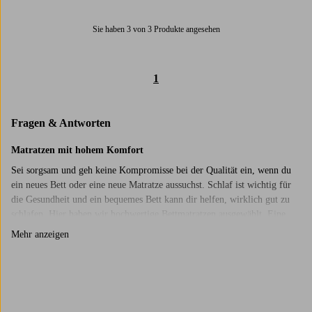
Sie haben 3 von 3 Produkte angesehen
1
Fragen & Antworten
Matratzen mit hohem Komfort
Sei sorgsam und geh keine Kompromisse bei der Qualität ein, wenn du
ein neues Bett oder eine neue Matratze aussuchst. Schlaf ist wichtig für
die Gesundheit und ein bequemes Bett kann dir helfen, wirklich gut zu
schlafen. Hier haben wir hochwertige Bettmatratzen ausgewählt. Eine
Bettmatratze ist eine dünnere Matratze, die du auf das Bett legst, oft auf
Mehr anzeigen
eine Unterfederung, eine Sprungfeder- oder eine Schaumstoffmatratze.
Bettmatratzen sind in zahlreichen Breiten erhältlich, die sich für
verschiedene Betten eignen. Sie sind auch in verschiedenen Stärken und
mit unterschiedlicher Polsterung verfügbar, passend für viele
Trustpilot
verschiedene Körpertypen und -gewichte. Eine gute Bettmatratze verteilt