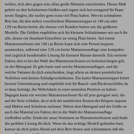
wollen, sich aber gegen eine allzu große Matratze entscheiden. Dieses Maß
gehört zu den beliebtesten Größen und eignet sich hervorragend für Paare
sowie Singles, die nachts gern extra viel Platz haben. Wer ein schmaleres
Bett hat, für den stehen verschiedene Matratzentopper in 140 cm oder
120 cm Breite bereit, die ebenso viel Komfort bieten wie die größeren
Modelle. Die Größen empfehlen sich für kleinere Schlafzimmer wie auch für
alle, denen ein Standard-Einzelbett zu wenig Platz bietet. Auf einem
Matratzenschoner mit 140 cm Breite kann sich eine Person bequem
ausstrecken, während eine 120 cm breite Matratzenauflage eine kompakte
und zugleich komfortable Lösung für kleinere Räume darstellt. Ein weiterer
Faktor, den es bei der Wahl des Matratzenschoners zu berücksichtigen gilt,
ist der Härtegrad. Es gibt harte und weiche Matratzenauflagen, und für
welche Variante du dich entscheidest, liegt allein an deinen persönlichen
Vorlieben und deinen Schlafgewohnheiten. Ein harter Matratzentopper bietet
bessere Unterstützung und empfiehlt sich für Bauch- und Rückenschläfer, da
er dazu beiträgt, die Wirbelsäule in einer neutralen Position zu halten.
Dagegen kann ein weicher Matratzenschoner für all jene geeignet sein, die
auf der Seite schlafen, da er sich der natürlichen Kontur des Körpers anpasst
und Hüften und Schultern entlastet. Neben dem Härtegrad und der Größe ist
auch das Material ein Faktor, der in die Wahl der Matratzenauflage
einfließen sollte. Entdecke unser Sortiment an Matratzenschonern und finde
die perfekte Lösung für dich. Wenn du das richtige Modell gefunden hast,
kannst du dich jeden Abend auf dein Bett freuen und schlummerst süß die