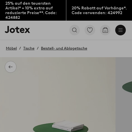
25% auf den teuersten
Artikel* + 10% extra auf
20% Rabatt auf Vorhänge*.
reduzierte Preise**. Code:
Code verwenden: 424992
424882
Jotex-
Zu
Zum
Logo
den
Warenkorb
–
als
zur
Favoriten
Möbel
Tische
Beistell- und Ablagetische
Startseite
markierten
wechseln
Produkten
gehen
Zurück