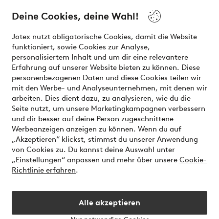
and beauty. Discover a vast, modern selection of items and
the latest trends, curated to make finding your next look
Deine Cookies, deine Wahl!
effortless. It’s all here.
Jotex nutzt obligatorische Cookies, damit die Website
Visit Ellos
funktioniert, sowie Cookies zur Analyse,
personalisiertem Inhalt und um dir eine relevantere
Erfahrung auf unserer Website bieten zu können. Diese
personenbezogenen Daten und diese Cookies teilen wir
mit den Werbe- und Analyseunternehmen, mit denen wir
Sichere Zahlungen - Jetzt bezahlen oder aufteilen
arbeiten. Dies dient dazu, zu analysieren, wie du die
Seite nutzt, um unsere Marketingkampagnen verbessern
Möchtest du mehr über
unsere
und dir besser auf deine Person zugeschnittene
Zahlungsmöglichkeiten
erfahren?
Werbeanzeigen anzeigen zu können. Wenn du auf
„Akzeptieren“ klickst, stimmst du unserer Anwendung
von Cookies zu. Du kannst deine Auswahl unter
„Einstellungen“ anpassen und mehr über unsere
Cookie-
Richtlinie erfahren
.
Deutschland - Land auswählen
Alle akzeptieren
Instagram
Facebook