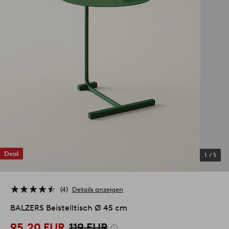
Deal
1
/
5
4
Details anzeigen
BALZERS Beistelltisch Ø 45 cm
95,20 EUR
119 EUR