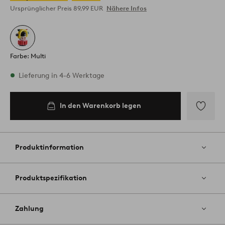
Ursprünglicher Preis
89,99 EUR
Nähere Infos
Farbe: Multi
Vorrätig
Lieferung in 4-6 Werktage
In den Warenkorb legen
In den
Warenkorb
legen
Zu
Favoriten
hinzufüg
Produktinformation
Produktspezifikation
Zahlung