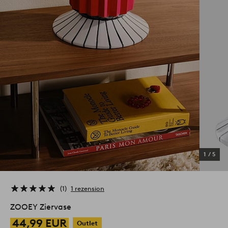
1
/
5
1
1 rezension
ZOOEY Ziervase
44,99 EUR
Outlet