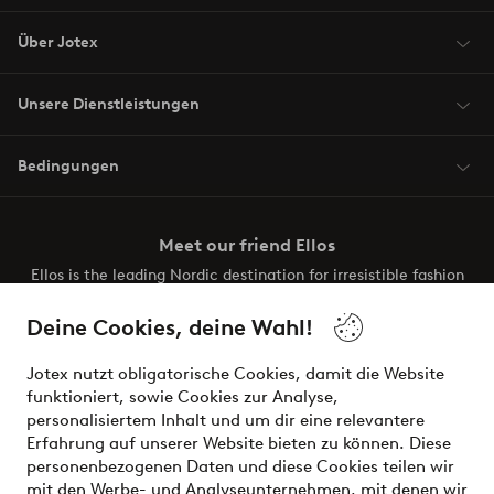
Über Jotex
Unsere Dienstleistungen
Bedingungen
Meet our friend Ellos
Ellos is the leading Nordic destination for irresistible fashion
and beauty. Discover a vast, modern selection of items and
the latest trends, curated to make finding your next look
Deine Cookies, deine Wahl!
effortless. It’s all here.
Jotex nutzt obligatorische Cookies, damit die Website
Visit Ellos
funktioniert, sowie Cookies zur Analyse,
personalisiertem Inhalt und um dir eine relevantere
Erfahrung auf unserer Website bieten zu können. Diese
personenbezogenen Daten und diese Cookies teilen wir
mit den Werbe- und Analyseunternehmen, mit denen wir