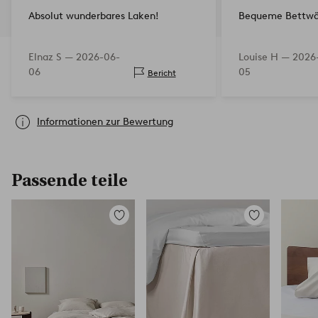
Absolut wunderbares Laken!
Bequeme Bettwä
Elnaz S —
2026-06-
Louise H —
2026
06
05
Bericht
Informationen zur Bewertung
Passende teile
Zu
Zu
Favoriten
Favoriten
hinzufügen
hinzufügen