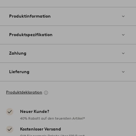
Zu
Favoriten
hinzufüg
Produktinformation
Produktspezifikation
Zahlung
Lieferung
Produktdeklaration
Neuer Kunde?
40% Rabatt auf den teuersten Artikel*
Kostenloser Versand
Gilt für normale Pakete über 129 Euro*