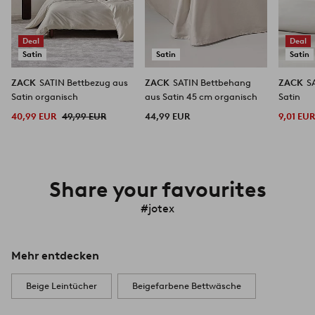
Deal
Deal
Satin
Satin
Satin
ZACK
SATIN Bettbezug aus
ZACK
SATIN Bettbehang
ZACK
S
Satin organisch
aus Satin 45 cm organisch
Satin
40,99 EUR
49,99 EUR
44,99 EUR
9,01 EU
Share your favourites
#jotex
Mehr entdecken
Beige Leintücher
Beigefarbene Bettwäsche