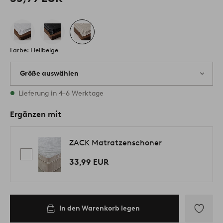
Farbe: Hellbeige
Größe auswählen
Alle Größen vorrätig
Lieferung in 4-6 Werktage
Ergänzen mit
ZACK Matratzenschoner
33,99 EUR
In den Warenkorb legen