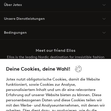
Über Jotex
Unsere Dienstleistungen
Bedingungen
Meet our friend Ellos
Ellos is the leading Nordic destination for irresistible fashion
and beauty. Discover a vast, modern selection of items and
the latest trends, curated to make finding your next look
Deine Cookies, deine Wahl!
effortless. It’s all here.
Jotex nutzt obligatorische Cookies, damit die Website
Visit Ellos
funktioniert, sowie Cookies zur Analyse,
personalisiertem Inhalt und um dir eine relevantere
Erfahrung auf unserer Website bieten zu können. Diese
personenbezogenen Daten und diese Cookies teilen wir
mit den Werbe- und Analyseunternehmen, mit denen wir
Sichere Zahlungen - Jetzt bezahlen oder aufteilen
arbeiten. Dies dient dazu, zu analysieren, wie du die