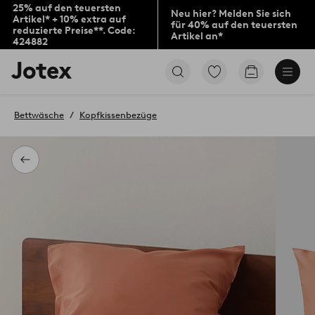
25% auf den teuersten
Neu hier? Melden Sie sich
Artikel* + 10% extra auf
für 40% auf den teuersten
reduzierte Preise**. Code:
Artikel an*
424882
Jotex-
Zu
Zum
Logo
den
Warenkorb
–
als
zur
Favoriten
Bettwäsche
Kopfkissenbezüge
Startseite
markierten
wechseln
Produkten
gehen
Zurück