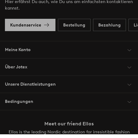
Hier erfährst Du auch, wie Du uns am einfachsten kontaktieren
kannst.
Kundenservice
Bestellung
Bezahlung
L
Meine Konto
Über Jotex
Unsere Dienstleistungen
Bedingungen
Meet our friend Ellos
Ellos is the leading Nordic destination for irresistible fashion