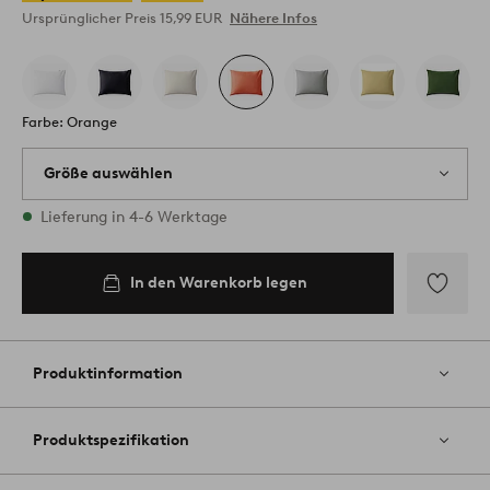
Ursprünglicher Preis
15,99 EUR
Nähere Infos
Farbe: Orange
Größe auswählen
1 Größen vorrätig
Lieferung in 4-6 Werktage
80X80
In den Warenkorb legen
In den
Warenkorb
legen
Zu
Favoriten
hinzufüg
Produktinformation
Produktspezifikation