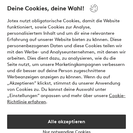
and beauty. Discover a vast, modern selection of items and
the latest trends, curated to make finding your next look
Deine Cookies, deine Wahl!
effortless. It’s all here.
Jotex nutzt obligatorische Cookies, damit die Website
Visit Ellos
funktioniert, sowie Cookies zur Analyse,
personalisiertem Inhalt und um dir eine relevantere
Erfahrung auf unserer Website bieten zu können. Diese
personenbezogenen Daten und diese Cookies teilen wir
mit den Werbe- und Analyseunternehmen, mit denen wir
Sichere Zahlungen - Jetzt bezahlen oder aufteilen
arbeiten. Dies dient dazu, zu analysieren, wie du die
Seite nutzt, um unsere Marketingkampagnen verbessern
Möchtest du mehr über
unsere
und dir besser auf deine Person zugeschnittene
Zahlungsmöglichkeiten
erfahren?
Werbeanzeigen anzeigen zu können. Wenn du auf
„Akzeptieren“ klickst, stimmst du unserer Anwendung
von Cookies zu. Du kannst deine Auswahl unter
„Einstellungen“ anpassen und mehr über unsere
Cookie-
Richtlinie erfahren
.
Deutschland - Land auswählen
Alle akzeptieren
Instagram
Facebook
Nur notwendige Cookies