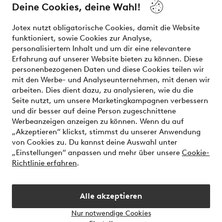
the latest trends, curated to make finding your next look
Deine Cookies, deine Wahl!
effortless. It’s all here.
Jotex nutzt obligatorische Cookies, damit die Website
Visit Ellos
funktioniert, sowie Cookies zur Analyse,
personalisiertem Inhalt und um dir eine relevantere
Erfahrung auf unserer Website bieten zu können. Diese
personenbezogenen Daten und diese Cookies teilen wir
mit den Werbe- und Analyseunternehmen, mit denen wir
Sichere Zahlungen - Jetzt bezahlen oder aufteilen
arbeiten. Dies dient dazu, zu analysieren, wie du die
Seite nutzt, um unsere Marketingkampagnen verbessern
Möchtest du mehr über
unsere
und dir besser auf deine Person zugeschnittene
Zahlungsmöglichkeiten
erfahren?
Werbeanzeigen anzeigen zu können. Wenn du auf
„Akzeptieren“ klickst, stimmst du unserer Anwendung
von Cookies zu. Du kannst deine Auswahl unter
„Einstellungen“ anpassen und mehr über unsere
Cookie-
Richtlinie erfahren
.
Deutschland - Land auswählen
Alle akzeptieren
Instagram
Facebook
Nur notwendige Cookies