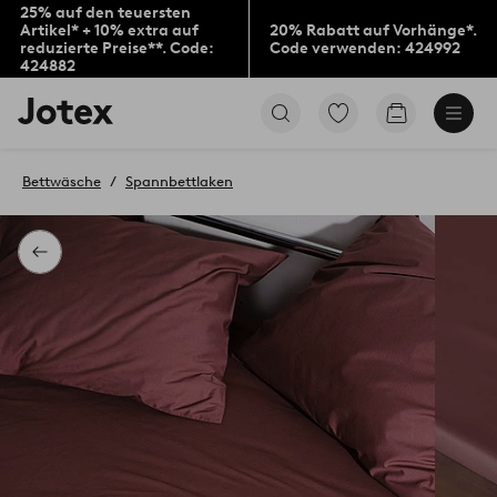
25% auf den teuersten
Artikel* + 10% extra auf
20% Rabatt auf Vorhänge*.
reduzierte Preise**. Code:
Code verwenden: 424992
424882
Jotex-
Zu
Zum
Logo
den
Warenkorb
–
als
zur
Favoriten
Bettwäsche
Spannbettlaken
Startseite
markierten
wechseln
Produkten
gehen
Zurück