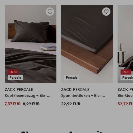
Zu
Zu
Favoriten
Favoriten
hinzufügen
hinzufügen
Deal
Deal
Percale
Percale
Percal
ZACK
PERCALE
ZACK
PERCALE
ZACK
P
Kopfkissenbezug ‒ Bio-
Spannbettlaken ‒ Bio-
Bio-Qual
Qualität
Qualität
7,37 EUR
8,99 EUR
22,99 EUR
32,79 E