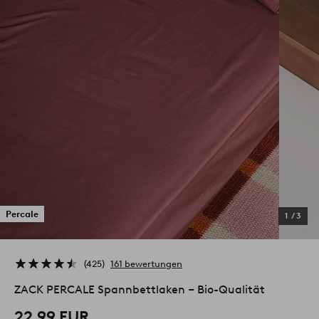
Percale
1
/
3
425
161 bewertungen
ZACK PERCALE Spannbettlaken ‒ Bio-Qualität
22,99 EUR