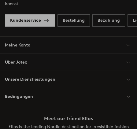
kannst.
Kundenservice
Bestellung
Bezahlung
L
Meine Konto
Über Jotex
Unsere Dienstleistungen
Bedingungen
Meet our friend Ellos
Ellos is the leading Nordic destination for irresistible fashion
and beauty. Discover a vast, modern selection of items and