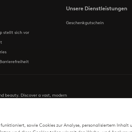
Unsere Dienstleistungen
Geschenkgutschein
p stellt sich vor
t
ries
Barrierefreiheit
 and beauty. Discover a vast, modern
g your next look effortless. It’s all here.
Visit Ellos
funktioniert, sowie Cookies zur Analyse, personalisiertem Inhalt 