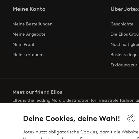
Meine Konto
Über Jotex
Meine Bestellungen
Geschichte
Meine Angebote
Die Ellos Grou
Mein Profil
Nachhaltigkei
Meine retouren
Business inqui
Erklärung zur 
Meet our friend Ellos
Ellos is the leading Nordic destination for irresistible fashion
selection of items and the latest trends, curated to make findin
Deine Cookies, deine Wahl!
Jotex nutzt obligatorische Cookies, damit die Website 