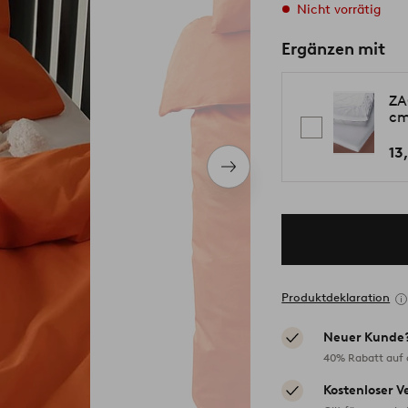
Nicht vorrätig
Ergänzen mit
ZA
c
13
Nächstes
Produkt
Produktdeklaration
Neuer Kunde
40% Rabatt auf d
Kostenloser V