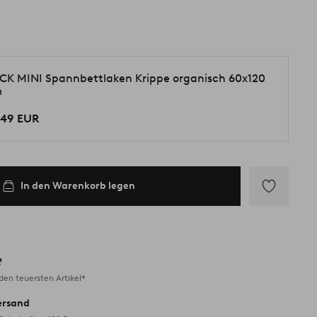
CK MINI Spannbettlaken Krippe organisch 60x120
m
,49 EUR
In den Warenkorb legen
Zu
Favoriten
hinzufügen
?
en teuersten Artikel*
ersand