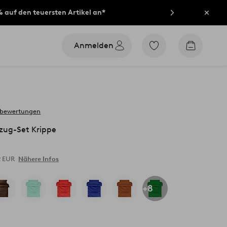
% auf den teuersten Artikel an*
Schli
Anmelden
Zu
Zum
den
Warenko
als
Favoriten
markierten
Produkten
gehen
 bewertungen
zug-Set Krippe
2 EUR
Nähere Infos
+8