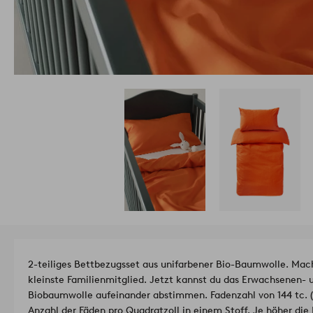
2-teiliges Bettbezugsset aus unifarbener Bio-Baumwolle. Mach
kleinste Familienmitglied. Jetzt kannst du das Erwachsenen- 
Biobaumwolle aufeinander abstimmen. Fadenzahl von 144 tc. (D
Anzahl der Fäden pro Quadratzoll in einem Stoff. Je höher die 