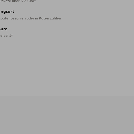
 Pakete über 129 Euro*
ungsart
später bezahlen oder in Raten zahlen
oure
erecht*