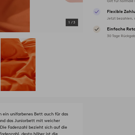
Gilt für normale
Flexible Zahl
Jetzt bezahlen, 
1
/
3
Einfache Ret
30 Tage Rückgab
 ein unifarbenes Bett auch für das
und das Juniorbett mit weicher
ie Fadenzahl bezieht sich auf die
Fadenzahl, desto höher ist die