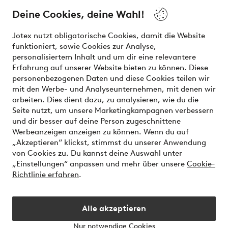
and beauty. Discover a vast, modern selection of items and
the latest trends, curated to make finding your next look
Deine Cookies, deine Wahl!
effortless. It’s all here.
Jotex nutzt obligatorische Cookies, damit die Website
Visit Ellos
funktioniert, sowie Cookies zur Analyse,
personalisiertem Inhalt und um dir eine relevantere
Erfahrung auf unserer Website bieten zu können. Diese
personenbezogenen Daten und diese Cookies teilen wir
mit den Werbe- und Analyseunternehmen, mit denen wir
Sichere Zahlungen - Jetzt bezahlen oder aufteilen
arbeiten. Dies dient dazu, zu analysieren, wie du die
Seite nutzt, um unsere Marketingkampagnen verbessern
Möchtest du mehr über
unsere
und dir besser auf deine Person zugeschnittene
Zahlungsmöglichkeiten
erfahren?
Werbeanzeigen anzeigen zu können. Wenn du auf
„Akzeptieren“ klickst, stimmst du unserer Anwendung
von Cookies zu. Du kannst deine Auswahl unter
„Einstellungen“ anpassen und mehr über unsere
Cookie-
Richtlinie erfahren
.
Deutschland - Land auswählen
Alle akzeptieren
Instagram
Facebook
Nur notwendige Cookies