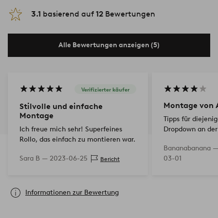
3.1
basierend auf
12
Bewertungen
Alle Bewertungen anzeigen (5)
Verifizierter käufer
Montage von 
Stilvolle und einfache
Montage
Tipps für diejeni
Ich freue mich sehr! Superfeines
Dropdown an de
Rollo, das einfach zu montieren war.
Fenster montiere
Bananabanana 
Sie darauf, die G
Sara B —
2023-06-25
03-01
Bericht
Fenster zu wähle
jetzt ist e…
Informationen zur Bewertung