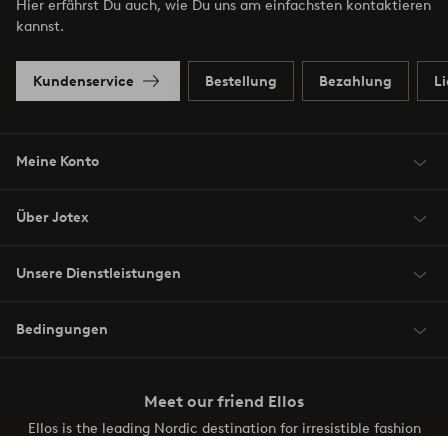
Hier erfährst Du auch, wie Du uns am einfachsten kontaktieren
kannst.
Kundenservice
Bestellung
Bezahlung
L
Meine Konto
Über Jotex
Unsere Dienstleistungen
Bedingungen
Meet our friend Ellos
Ellos is the leading Nordic destination for irresistible fashion