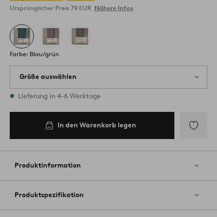
Ursprünglicher Preis
79 EUR
Nähere Infos
Farbe: Blau/grün
Größe auswählen
3 Größen vorrätig
Lieferung in 4-6 Werktage
In den Warenkorb legen
In den
80
Warenkorb
legen
Zu
Favoriten
hinzufüg
Produktinformation
Produktspezifikation