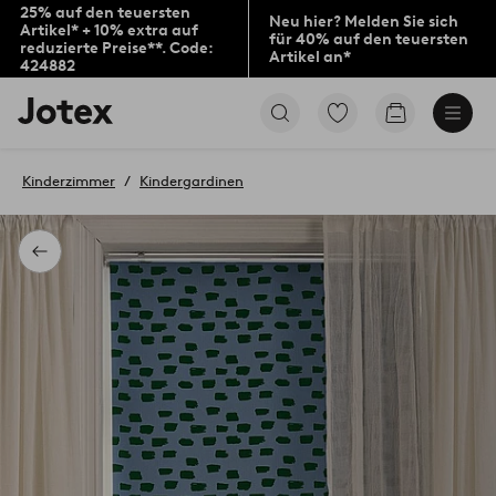
25% auf den teuersten
Neu hier? Melden Sie sich
Artikel* + 10% extra auf
für 40% auf den teuersten
reduzierte Preise**. Code:
Artikel an*
424882
Jotex-
Zu
Zum
Logo
den
Warenkorb
–
als
zur
Favoriten
Kinderzimmer
Kindergardinen
Startseite
markierten
wechseln
Produkten
gehen
Zurück