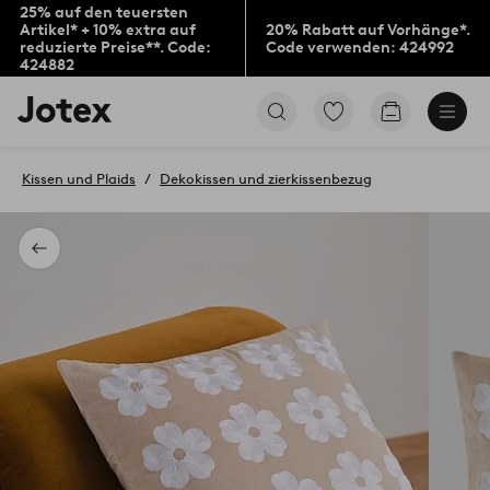
25% auf den teuersten
Artikel* + 10% extra auf
20% Rabatt auf Vorhänge*.
reduzierte Preise**. Code:
Code verwenden: 424992
424882
Jotex-
Zu
Zum
Logo
den
Warenkorb
–
als
zur
Favoriten
Kissen und Plaids
Dekokissen und zierkissenbezug
Startseite
markierten
wechseln
Produkten
gehen
Zurück