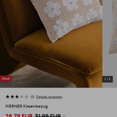
Deal
1
/
5
1
Details anzeigen
WERNER Kissenbezug
28,79 EUR
31,99 EUR