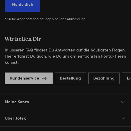
Melde dich
* Siehe Angebotsbedingungen bei der Anmeldung
Wir helfen Dir
In unseren FAQ findest Du Antworten auf die häufigsten Fragen.
Hier erfährst Du auch, wie Du uns am einfachsten kontaktieren
kannst.
Kundenservice
Bestellung
Bezahlung
L
Meine Konto
Über Jotex