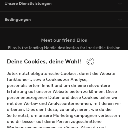
Unsere Dienstleistungen
Bedingungen
Meet our friend Ellos
Ellos is the leading Nordic destination for irresistible fashion
and beauty. Discover a vast, modern selection of items and
the latest trends, curated to make finding your next look
Deine Cookies, deine Wahl!
effortless. It’s all here.
Jotex nutzt obligatorische Cookies, damit die Website
Visit Ellos
funktioniert, sowie Cookies zur Analyse,
personalisiertem Inhalt und um dir eine relevantere
Erfahrung auf unserer Website bieten zu können. Diese
personenbezogenen Daten und diese Cookies teilen wir
mit den Werbe- und Analyseunternehmen, mit denen wir
Sichere Zahlungen - Jetzt bezahlen oder aufteilen
arbeiten. Dies dient dazu, zu analysieren, wie du die
Seite nutzt, um unsere Marketingkampagnen verbessern
Möchtest du mehr über
unsere
und dir besser auf deine Person zugeschnittene
Zahlungsmöglichkeiten
erfahren?
Werbeanzeigen anzeigen zu können. Wenn du auf