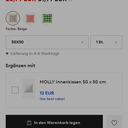
Farbe: Beige
50X50
1 St.
Vorrätig
Lieferung in 4-6 Werktage
Ergänzen mit
MOLLY Innenkissen 50 x 50 cm
12 EUR
Our best value!
In den Warenkorb legen