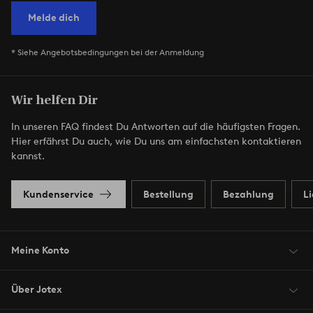
Melde dich
* Siehe Angebotsbedingungen bei der Anmeldung
Wir helfen Dir
In unseren FAQ findest Du Antworten auf die häufigsten Fragen.
Hier erfährst Du auch, wie Du uns am einfachsten kontaktieren
kannst.
Kundenservice
Bestellung
Bezahlung
L
Meine Konto
Über Jotex