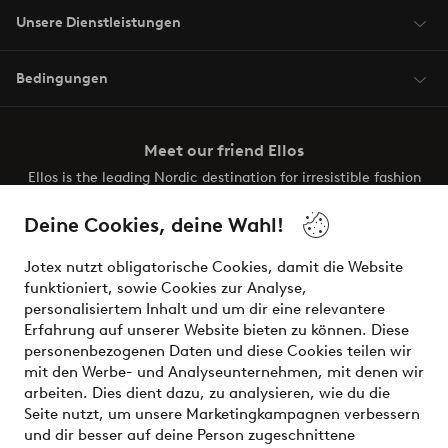
Unsere Dienstleistungen
Bedingungen
Meet our friend Ellos
Ellos is the leading Nordic destination for irresistible fashion
and beauty. Discover a vast, modern selection of items and
the latest trends, curated to make finding your next look
Deine Cookies, deine Wahl!
effortless. It’s all here.
Jotex nutzt obligatorische Cookies, damit die Website
Visit Ellos
funktioniert, sowie Cookies zur Analyse,
personalisiertem Inhalt und um dir eine relevantere
Erfahrung auf unserer Website bieten zu können. Diese
personenbezogenen Daten und diese Cookies teilen wir
mit den Werbe- und Analyseunternehmen, mit denen wir
Sichere Zahlungen - Jetzt bezahlen oder aufteilen
arbeiten. Dies dient dazu, zu analysieren, wie du die
Seite nutzt, um unsere Marketingkampagnen verbessern
Möchtest du mehr über
unsere
und dir besser auf deine Person zugeschnittene
Zahlungsmöglichkeiten
erfahren?