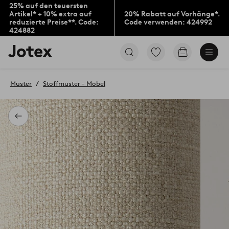
25% auf den teuersten
Artikel* + 10% extra auf
20% Rabatt auf Vorhänge*.
reduzierte Preise**. Code:
Code verwenden: 424992
424882
Jotex-
Zu
Zum
Logo
den
Warenkorb
–
als
zur
Favoriten
Muster
Stoffmuster - Möbel
Startseite
markierten
wechseln
Produkten
gehen
Zurück