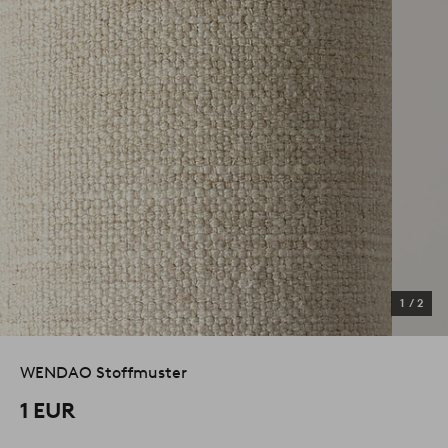
1
/
2
WENDAO Stoffmuster
1 EUR