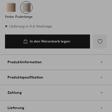
Farbe: Puderbeige
Vorrätig
Lieferung in 4-6 Werktage
In den Warenkorb legen
In den
Warenkorb
legen
Zu
Favoriten
hinzufüg
Produktinformation
Produktspezifikation
Zahlung
Lieferung