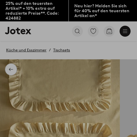
25% auf den teuersten
Neu hier? Melden Sie sich
Artikel* + 10% extra auf
für 40% auf den teuersten
reduzierte Preise**. Code:
Artikel an*
424882
Jotex-
Zu
Zum
Logo
den
Warenkorb
–
als
zur
Favoriten
Küche und Esszimmer
Tischsets
Startseite
markierten
wechseln
Produkten
gehen
Zurück