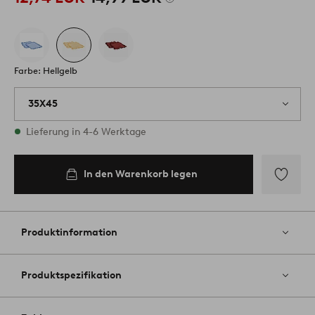
Farbe: Hellgelb
35X45
Vorrätig
Lieferung in 4-6 Werktage
In den Warenkorb legen
In den
Warenkorb
legen
Zu
Favoriten
hinzufüg
Produktinformation
Produktspezifikation