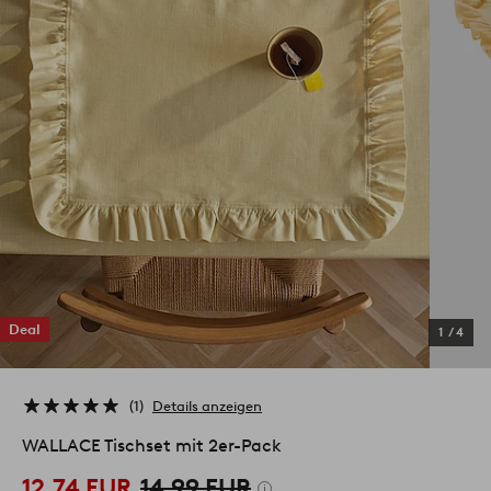
Deal
1
/
4
1
Details anzeigen
WALLACE Tischset mit 2er-Pack
12,74 EUR
14,99 EUR