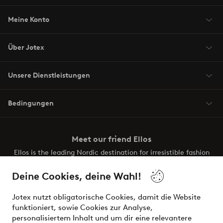
Meine Konto
Über Jotex
Unsere Dienstleistungen
Bedingungen
Meet our friend Ellos
Ellos is the leading Nordic destination for irresistible fashion
and beauty. Discover a vast, modern selection of items and
the latest trends, curated to make finding your next look
Deine Cookies, deine Wahl!
effortless. It’s all here.
Jotex nutzt obligatorische Cookies, damit die Website
Visit Ellos
funktioniert, sowie Cookies zur Analyse,
personalisiertem Inhalt und um dir eine relevantere