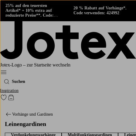
25% auf den teuersten
20 % Rabatt auf Vorhänge*.
Artikel* + 10% extra auf
Code verwenden: 424992
reduzierte Preise**. Code:
424882
Jotex-Logo – zur Startseite wechseln
Ellos‘ Menü
Suchen
Inspiration
Zu den als Favoriten markierten Produkten gehen
Zum Warenkorb
Vorhänge und Gardinen
Leinengardinen
Verdunkelungsvorhänge
Multifunktionsgardinen
Leine