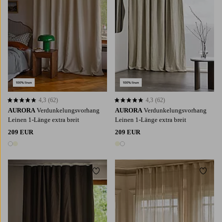
4,3
(62)
4,3
(62)
4,3 basierend auf 62 Bewertungen
4,3 basierend auf 62 Bewertungen
AURORA
Verdunkelungsvorhang
AURORA
Verdunkelungsvorhang
Leinen 1-Länge extra breit
Leinen 1-Länge extra breit
209 EUR
209 EUR
2 Farben
2 Farben
Zu Favoriten hinzufügen
Zu Fa
220
250
300
220
250
300