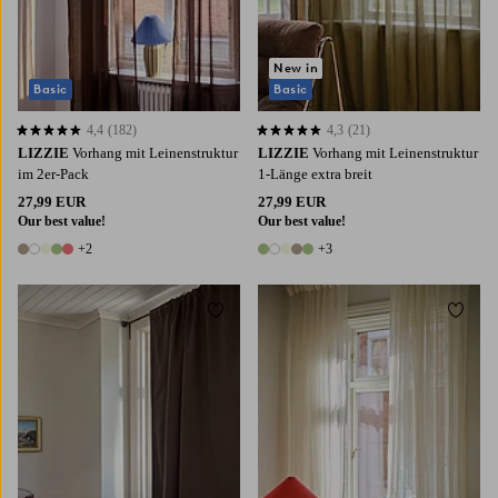
New in
Basic
Basic
4,4
(182)
4,3
(21)
4,4 basierend auf 182 Bewertungen
4,3 basierend auf 21 Bewertungen
LIZZIE
Vorhang mit Leinenstruktur
LIZZIE
Vorhang mit Leinenstruktur
im 2er-Pack
1-Länge extra breit
27,99 EUR
27,99 EUR
Our best value!
Our best value!
+2
+3
7 Farben
8 Farben
Zu Favoriten hinzufügen
Zu Fa
220
250
300
220
250
300