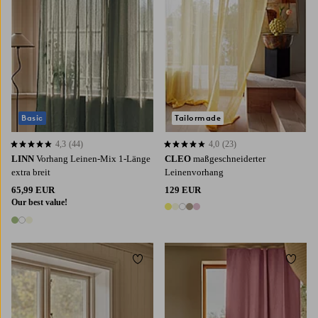
Basic
Tailormade
4,3
(44)
4,0
(23)
4,3 basierend auf 44 Bewertungen
4,0 basierend auf 23 Bewertungen
LINN
Vorhang Leinen-Mix 1-Länge
CLEO
maßgeschneiderter
extra breit
Leinenvorhang
65,99 EUR
129 EUR
Our best value!
5 Farben
3 Farben
Zu Favoriten hinzufügen
Zu Fa
220
250
300