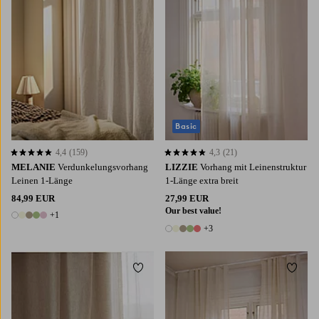
Basic
4,4
(159)
4,3
(21)
4,4 basierend auf 159 Bewertungen
4,3 basierend auf 21 Bewertungen
MELANIE
Verdunkelungsvorhang
LIZZIE
Vorhang mit Leinenstruktur
Leinen 1-Länge
1-Länge extra breit
84,99 EUR
27,99 EUR
Our best value!
+1
6 Farben
+3
8 Farben
Zu Favoriten hinzufügen
Zu Fa
220
250
300