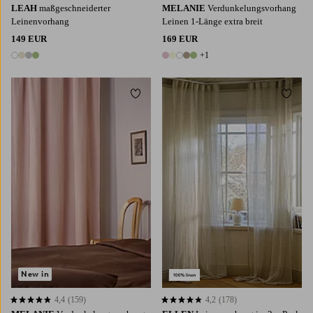
LEAH
maßgeschneiderter
MELANIE
Verdunkelungsvorhang
Leinenvorhang
Leinen 1-Länge extra breit
149 EUR
169 EUR
+1
4 Farben
6 Farben
Zu Favoriten hinzufügen
Zu Fa
220
250
300
220
250
300
New in
4,4
(159)
4,2
(178)
4,4 basierend auf 159 Bewertungen
4,2 basierend auf 178 Bewertungen