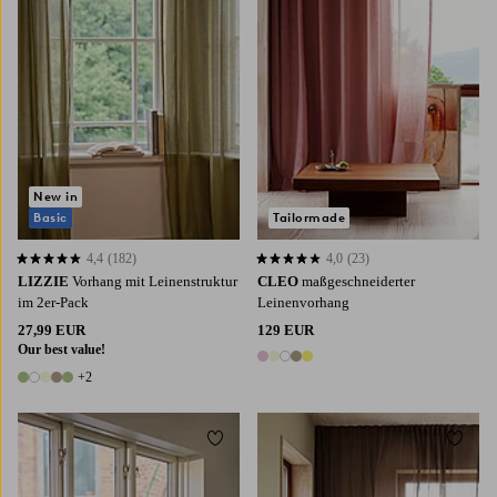
New in
Basic
Tailormade
4,4
(182)
4,0
(23)
4,4 basierend auf 182 Bewertungen
4,0 basierend auf 23 Bewertungen
LIZZIE
Vorhang mit Leinenstruktur
CLEO
maßgeschneiderter
im 2er-Pack
Leinenvorhang
27,99 EUR
129 EUR
Our best value!
5 Farben
+2
7 Farben
Zu Favoriten hinzufügen
Zu Fa