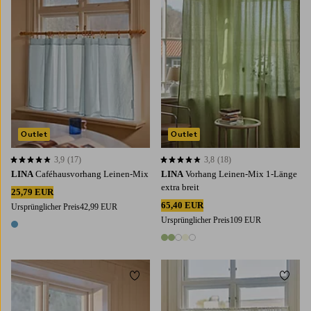
Outlet
Outlet
3,9
(17)
3,8
(18)
3,9 basierend auf 17 Bewertungen
3,8 basierend auf 18 Bewertungen
LINA
Caféhausvorhang Leinen-Mix
LINA
Vorhang Leinen-Mix 1-Länge
extra breit
25,79 EUR
65,40 EUR
Ursprünglicher Preis
42,99 EUR
Ursprünglicher Preis
109 EUR
1 Farbe
5 Farben
Zu Favoriten hinzufügen
Zu Fa