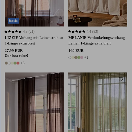
Basic
4,3
(21)
4,4
(83)
4,3 basierend auf 21 Bewertungen
4,4 basierend auf 83 Bewertungen
LIZZIE
Vorhang mit Leinenstruktur
MELANIE
Verdunkelungsvorhang
1-Länge extra breit
Leinen 1-Länge extra breit
27,99 EUR
169 EUR
Our best value!
+1
6 Farben
+3
8 Farben
Zu Favoriten hinzufügen
Zu Fa
220
250
300
220
250
300