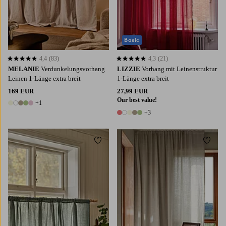
Basic
4,4
(83)
4,3
(21)
4,4 basierend auf 83 Bewertungen
4,3 basierend auf 21 Bewertungen
MELANIE
Verdunkelungsvorhang
LIZZIE
Vorhang mit Leinenstruktur
Leinen 1-Länge extra breit
1-Länge extra breit
169 EUR
27,99 EUR
Our best value!
+1
6 Farben
+3
8 Farben
Zu Favoriten hinzufügen
Zu Fa