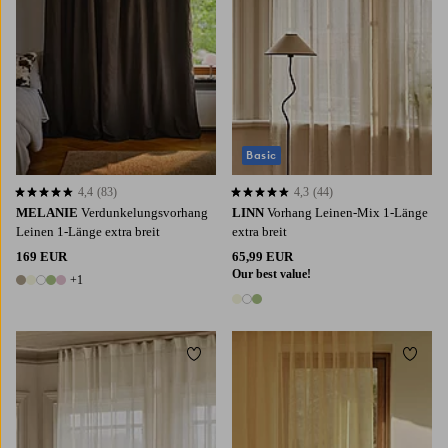
Basic
4,4
(83)
4,3
(44)
4,4 basierend auf 83 Bewertungen
4,3 basierend auf 44 Bewertungen
MELANIE
Verdunkelungsvorhang
LINN
Vorhang Leinen-Mix 1-Länge
Leinen 1-Länge extra breit
extra breit
169 EUR
65,99 EUR
Our best value!
+1
6 Farben
3 Farben
Zu Favoriten hinzufügen
Zu Fa
220
250
300
220
250
300