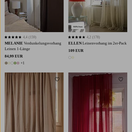
4,4
(159)
4,2
(178)
4,4 basierend auf 159 Bewertungen
4,2 basierend auf 178 Bewertungen
MELANIE
Verdunkelungsvorhang
ELLEN
Leinenvorhang im 2er-Pack
Leinen 1-Länge
109 EUR
84,99 EUR
2 Farben
+1
6 Farben
Zu Favoriten hinzufügen
Zu Fa
220
250
300
220
250
300