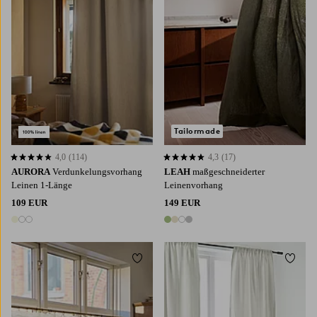
Tailormade
4,0
(114)
4,3
(17)
4,0 basierend auf 114 Bewertungen
4,3 basierend auf 17 Bewertungen
AURORA
Verdunkelungsvorhang
LEAH
maßgeschneiderter
Leinen 1-Länge
Leinenvorhang
109 EUR
149 EUR
3 Farben
4 Farben
Zu Favoriten hinzufügen
Zu Fa