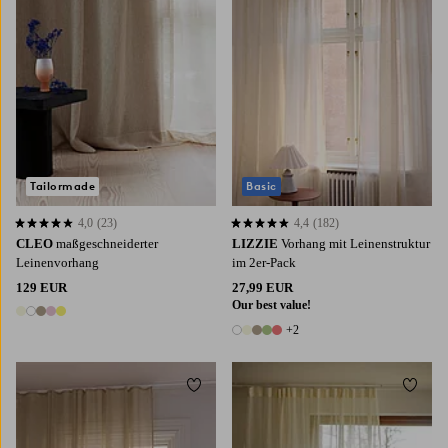
Tailormade
Basic
4,0
(23)
4,4
(182)
4,0 basierend auf 23 Bewertungen
4,4 basierend auf 182 Bewertungen
CLEO
maßgeschneiderter
LIZZIE
Vorhang mit Leinenstruktur
Leinenvorhang
im 2er-Pack
129 EUR
27,99 EUR
Our best value!
5 Farben
+2
7 Farben
Zu Favoriten hinzufügen
Zu Fa
220
250
300
220
250
300