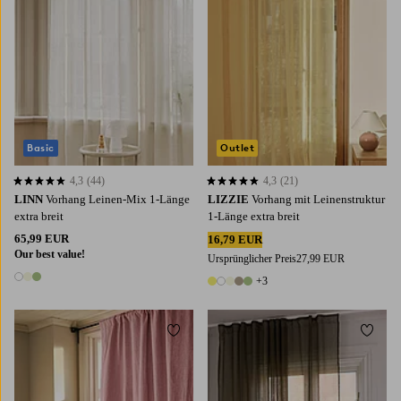
Basic
Outlet
4,3
(44)
4,3
(21)
4,3 basierend auf 44 Bewertungen
4,3 basierend auf 21 Bewertungen
LINN
Vorhang Leinen-Mix 1-Länge
LIZZIE
Vorhang mit Leinenstruktur
extra breit
1-Länge extra breit
65,99 EUR
16,79 EUR
Our best value!
Ursprünglicher Preis
27,99 EUR
+3
3 Farben
8 Farben
Zu Favoriten hinzufügen
Zu Fa
220
250
300
220
250
300