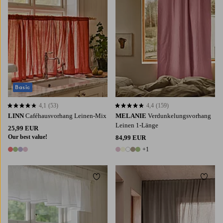
Basic
4,1
(53)
4,4
(159)
4,1 basierend auf 53 Bewertungen
4,4 basierend auf 159 Bewertungen
LINN
Caféhausvorhang Leinen-Mix
MELANIE
Verdunkelungsvorhang
Leinen 1-Länge
25,99 EUR
Our best value!
84,99 EUR
+1
4 Farben
6 Farben
Zu Favoriten hinzufügen
Zu Fa