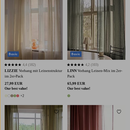
Basic
Basic
4,4
(182)
4,2
(103)
4,4 basierend auf 182 Bewertungen
4,2 basierend auf 103 Bewertungen
LIZZIE
Vorhang mit Leinenstruktur
LINN
Vorhang Leinen-Mix im 2er-
im 2er-Pack
Pack
27,99 EUR
65,99 EUR
Our best value!
Our best value!
+2
7 Farben
1 Farbe
Zu Favoriten hinzufügen
Zu Fa
220
250
300