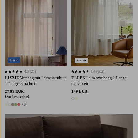
Basic
4,3
(21)
4,4
(202)
4,3 basierend auf 21 Bewertungen
4,4 basierend auf 202 Bewertungen
LIZZIE
Vorhang mit Leinenstruktur
ELLEN
Leinenvorhang 1-Länge
1-Länge extra breit
extra breit
27,99 EUR
149 EUR
Our best value!
2 Farben
+3
8 Farben