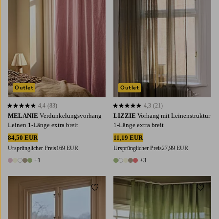
Outlet
Outlet
4,4
(83)
4,3
(21)
4,4 basierend auf 83 Bewertungen
4,3 basierend auf 21 Bewertungen
MELANIE
Verdunkelungsvorhang
LIZZIE
Vorhang mit Leinenstruktur
Leinen 1-Länge extra breit
1-Länge extra breit
84,50 EUR
11,19 EUR
Ursprünglicher Preis
169 EUR
Ursprünglicher Preis
27,99 EUR
+1
+3
6 Farben
8 Farben
Zu Favoriten hinzufügen
Zu Fa
220
250
300