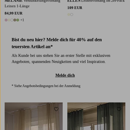
MELANIE
Verdunkelungsvorhang
ELLEN
Leinenvorhang im 2er-Pack
Leinen 1-Länge
109 EUR
84,99 EUR
2 Farben
+1
6 Farben
Bist du neu hier? Melde dich für 40% auf den
teuersten Artikel an*
Als Kunde bei uns stehen Sie an erster Stelle mit exklusiven
Angeboten, spannenden Neuigkeiten und viel Inspiration.
Melde dich
* Siehe Angebotsbedingungen bei der Anmeldung
Zu Favoriten hinzufügen
Zu Fa
220
250
300
220
250
300