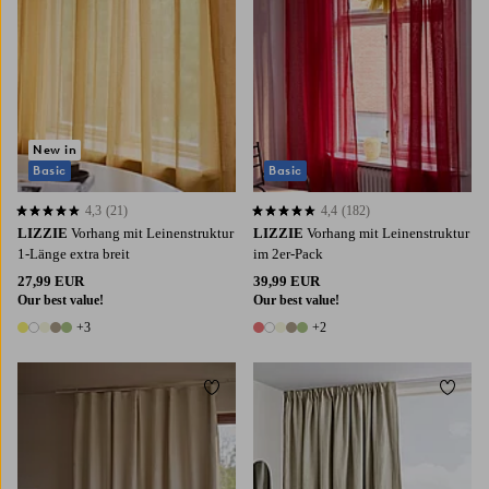
New in
Basic
Basic
4,3
(21)
4,4
(182)
4,3 basierend auf 21 Bewertungen
4,4 basierend auf 182 Bewertungen
LIZZIE
Vorhang mit Leinenstruktur
LIZZIE
Vorhang mit Leinenstruktur
1-Länge extra breit
im 2er-Pack
27,99 EUR
39,99 EUR
Our best value!
Our best value!
+3
+2
8 Farben
7 Farben
Zu Favoriten hinzufügen
Zu Fa
220
250
300
220
250
300