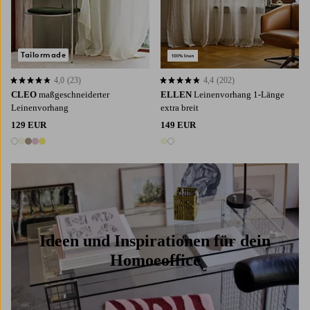
Tailormade
4,0
(23)
4,4
(202)
4,0 basierend auf 23 Bewertungen
4,4 basierend auf 202 Bewertungen
CLEO
maßgeschneiderter
ELLEN
Leinenvorhang 1-Länge
Leinenvorhang
extra breit
129 EUR
149 EUR
5 Farben
2 Farben
Ideen und Inspirationen für dein
Homoeoffice