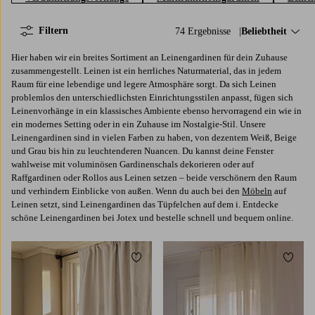
Filtern
74 Ergebnisse
Sortieren nach:
Beliebtheit
Hier haben wir ein breites Sortiment an Leinengardinen für dein Zuhause
zusammengestellt. Leinen ist ein herrliches Naturmaterial, das in jedem
Raum für eine lebendige und legere Atmosphäre sorgt. Da sich Leinen
problemlos den unterschiedlichsten Einrichtungsstilen anpasst, fügen sich
Leinenvorhänge in ein klassisches Ambiente ebenso hervorragend ein wie in
ein modernes Setting oder in ein Zuhause im Nostalgie-Stil. Unsere
Leinengardinen sind in vielen Farben zu haben, von dezentem Weiß, Beige
und Grau bis hin zu leuchtenderen Nuancen. Du kannst deine Fenster
wahlweise mit voluminösen Gardinenschals dekorieren oder auf
Raffgardinen oder Rollos aus Leinen setzen – beide verschönern den Raum
und verhindern Einblicke von außen. Wenn du auch bei den
Möbeln
auf
Leinen setzt, sind Leinengardinen das Tüpfelchen auf dem i. Entdecke
schöne Leinengardinen bei Jotex und bestelle schnell und bequem online.
Zu Favoriten hinzufügen
Zu Fa
220
250
300
220
250
300