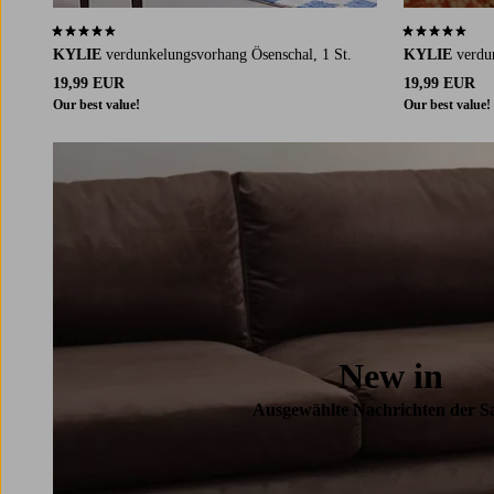
4,5 basierend auf 693 Bewertungen
4,5 basierend
KYLIE
verdunkelungsvorhang Ösenschal, 1 St.
KYLIE
verdu
19,99 EUR
19,99 EUR
Our best value!
Our best value!
New in
Ausgewählte Nachrichten der S