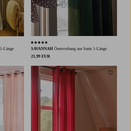
4,6 basierend auf 40 Bewertungen
 1-Länge
SAVANNAH
Ösenvorhang aus Samt 1-Länge
21,99 EUR
Zu Favoriten hinzufügen
Zu Favorit
220
250
300