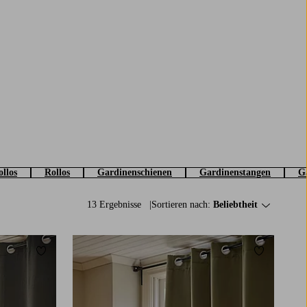
ollos
Rollos
Gardinenschienen
Gardinenstangen
G
13 Ergebnisse
Sortieren nach:
Beliebtheit
Zu Favoriten hinzufügen
Zu Favorit
160
220
250