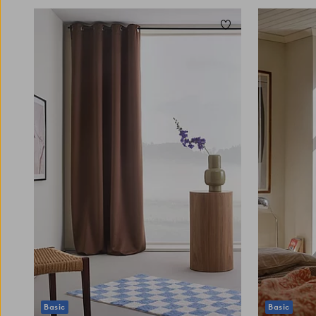
Zu Favoriten hinzuf
160
220
250
160
220
250
Basic
Basic