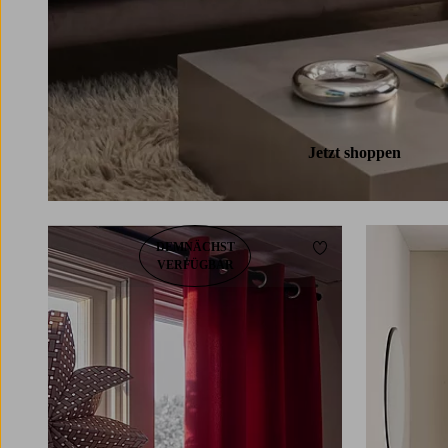
Jetzt shoppen
DEMNÄCHST
Zu Favoriten hinzuf
VERFÜGBAR
220
250
300
220
250
300