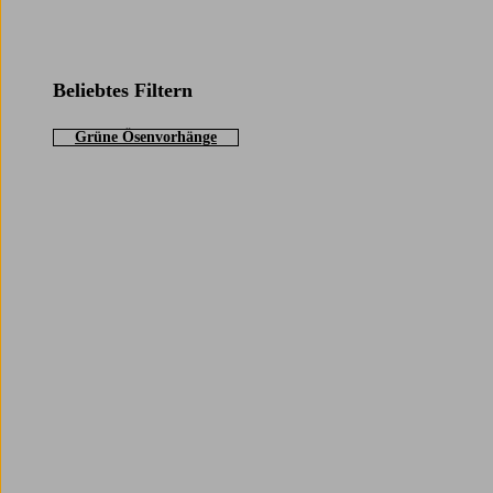
Beliebtes Filtern
Grüne Ösenvorhänge
Trustpilot