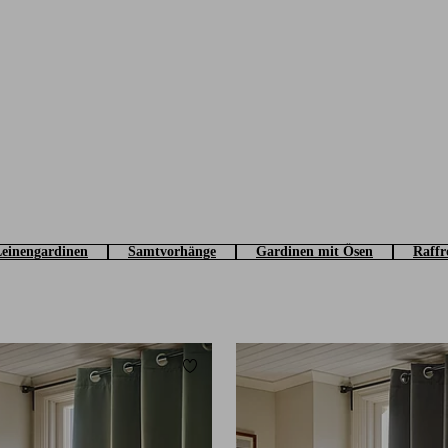
einengardinen
Samtvorhänge
Gardinen mit Ösen
Raffr
Zu Favoriten hinzufügen
160
220
250