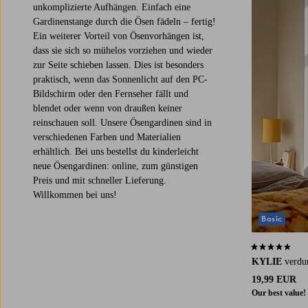
unkomplizierte Aufhängen. Einfach eine
Gardinenstange durch die Ösen fädeln – fertig!
Ein weiterer Vorteil von Ösenvorhängen ist,
dass sie sich so mühelos vorziehen und wieder
zur Seite schieben lassen. Dies ist besonders
praktisch, wenn das Sonnenlicht auf den PC-
Bildschirm oder den Fernseher fällt und
blendet oder wenn von draußen keiner
reinschauen soll. Unsere Ösengardinen sind in
verschiedenen Farben und Materialien
erhältlich. Bei uns bestellst du kinderleicht
neue Ösengardinen: online, zum günstigen
Preis und mit schneller Lieferung.
Willkommen bei uns!
Basic
4,5 basierend
KYLIE
verdu
19,99 EUR
Our best value!