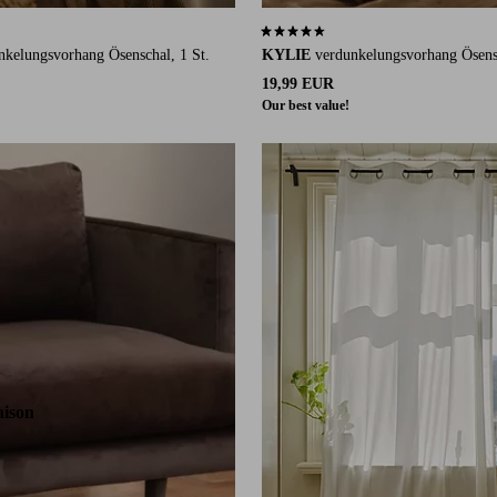
 auf 693 Bewertungen
4,5 basierend auf 693 Bewertungen
nkelungsvorhang Ösenschal, 1 St.
KYLIE
verdunkelungsvorhang Ösensc
19,99 EUR
Our best value!
220
250
300
aison