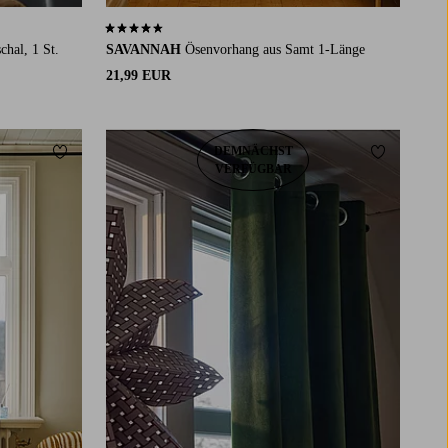
4,6 basierend auf 40 Bewertungen
hal, 1 St.
SAVANNAH
Ösenvorhang aus Samt 1-Länge
21,99 EUR
DEMNÄCHST
Zu Favoriten hinzufügen
Zu Favorit
VERFÜGBAR
220
250
300