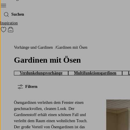
Ellos‘ Menü
Suchen
Inspiration
Zu den als Favoriten markierten Produkten gehen
Zum Warenkorb
Vorhänge und Gardinen
Gardinen mit Ösen
Gardinen mit Ösen
Verdunkelungsvorhänge
Multifunktionsgardinen
L
Filtern
Ösengardinen verleihen dem Fenster einen
geschmackvollen, cleanen Look. Der
Gardinenstoff erhält einen schönen Fall und
verleiht dem Raum einen wohnlichen Touch.
160
220
250
Der große Vorteil von Ösengardinen ist das