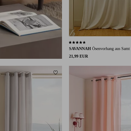
4,6 basierend auf 40 Bewertungen
SAVANNAH
Ösenvorhang aus Samt
21,99 EUR
ügen
Zu Favoriten hinzufügen
220
250
300