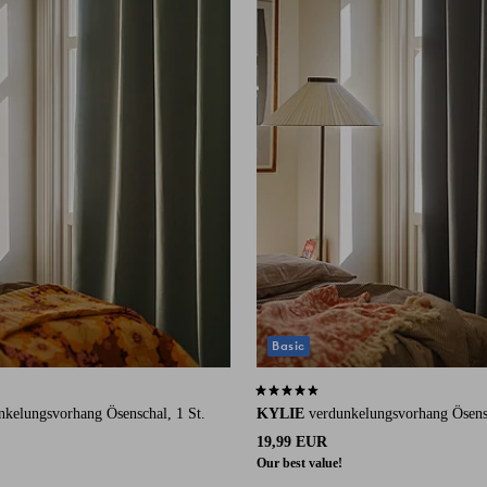
Basic
 auf 693 Bewertungen
4,5 basierend auf 693 Bewertungen
nkelungsvorhang Ösenschal, 1 St.
KYLIE
verdunkelungsvorhang Ösensc
19,99 EUR
Our best value!