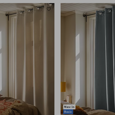
ügen
Zu Favoriten hinzufügen
160
220
250
New in
Basic