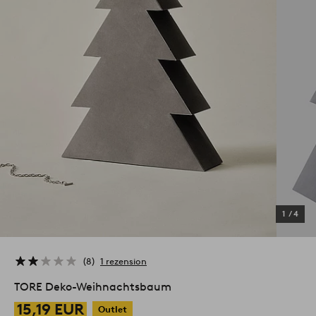
1
/
4
8
1 rezension
TORE Deko-Weihnachtsbaum
15,19 EUR
Outlet