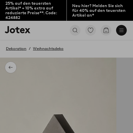
25% auf den teuersten
Neu hier? Melden Sie sich
Artikel* + 10% extra auf
für 40% auf den teuersten
reduzierte Preise**. Code:
Artikel an*
424882
Jotex-
Zu
Zum
Logo
den
Warenkorb
–
als
zur
Favoriten
Dekoration
Weihnachtsdeko
Startseite
markierten
wechseln
Produkten
gehen
Zurück