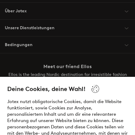
Über Jotex
Unsere Dienstleistungen
Bedingungen
Meet our friend Ellos
Ellos is the leading Nordic destination for irresistible fashion
and beauty. Discover a vast, modern selection of items and
the latest trends, curated to make finding your next look
Deine Cookies, deine Wahl!
effortless. It’s all here.
Jotex nutzt obligatorische Cookies, damit die Website
Visit Ellos
funktioniert, sowie Cookies zur Analyse,
personalisiertem Inhalt und um dir eine relevantere
Erfahrung auf unserer Website bieten zu können. Diese
personenbezogenen Daten und diese Cookies teilen wir
mit den Werbe- und Analyseunternehmen, mit denen wir