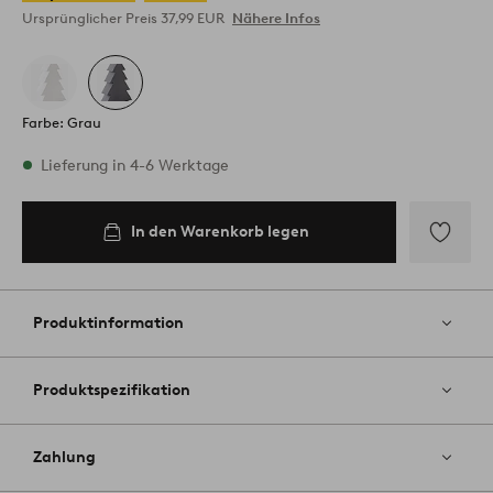
Ursprünglicher Preis
37,99 EUR
Nähere Infos
Farbe: Grau
Vorrätig
Lieferung in 4-6 Werktage
In den Warenkorb legen
In den
Warenkorb
legen
Zu
Favoriten
hinzufüg
Produktinformation
Produktspezifikation
Zahlung