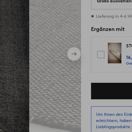
Größe auswählen
Alle Größen vorrät
Lieferung in 4-6 
Ergänzen mit
ST
Nächstes
16
Produkt
Our
Um Ihnen den Eink
erleichtern, haben
Lieblingsprodukte z