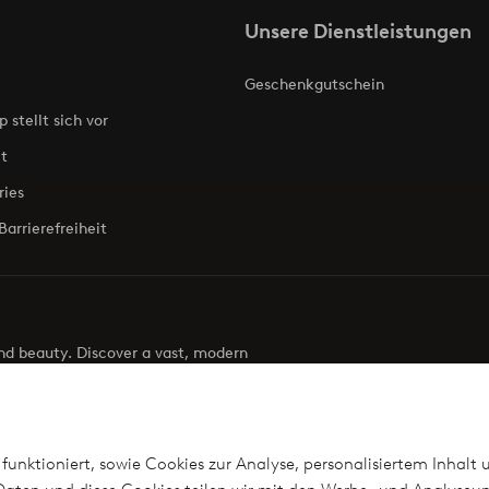
Unsere Dienstleistungen
Geschenkgutschein
p stellt sich vor
t
ries
Barrierefreiheit
 and beauty. Discover a vast, modern
g your next look effortless. It’s all here.
Visit Ellos
funktioniert, sowie Cookies zur Analyse, personalisiertem Inhalt 