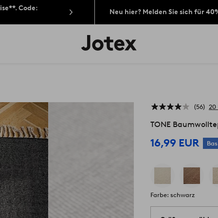
ise**. Code:
Neu hier? Melden Sie sich für 40
Jotex-
Logo
–
zur
Startseite
wechseln
56
20
TONE Baumwollte
16,99 EUR
Bas
Farbe: schwarz