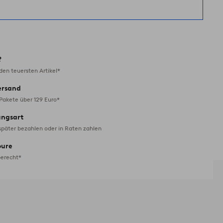
?
en teuersten Artikel*
ersand
 Pakete über 129 Euro*
ungsart
später bezahlen oder in Raten zahlen
oure
erecht*