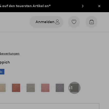
% auf den teuersten Artikel an*
Schli
Anmelden
Zu
Zum
den
Warenko
als
Favoriten
markierten
Produkten
gehen
 bewertungen
ppich
ic
+1
1 S