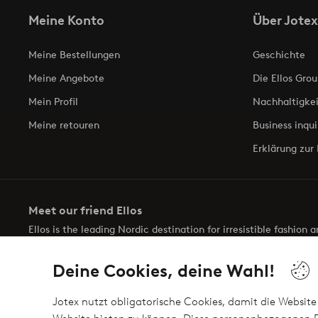
Meine Konto
Über Jotex
Meine Bestellungen
Geschichte
Meine Angebote
Die Ellos Grou
Mein Profil
Nachhaltigkei
Meine retouren
Business inqui
Erklärung zur 
Meet our friend Ellos
Ellos is the leading Nordic destination for irresistible fashion
selection of items and the latest trends, curated to make findin
Deine Cookies, deine Wahl!
Jotex nutzt obligatorische Cookies, damit die Website 