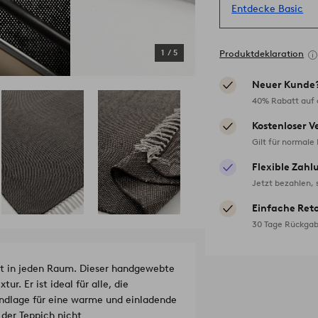
Entdecke Basic
1
/
5
Produktdeklaration
Neuer Kunde
40% Rabatt auf d
Kostenloser V
Gilt für normale
Flexible Zahl
Jetzt bezahlen, 
Einfache Ret
30 Tage Rückgab
it in jeden Raum. Dieser handgewebte
. Er ist ideal für alle, die
undlage für eine warme und einladende
der Teppich nicht