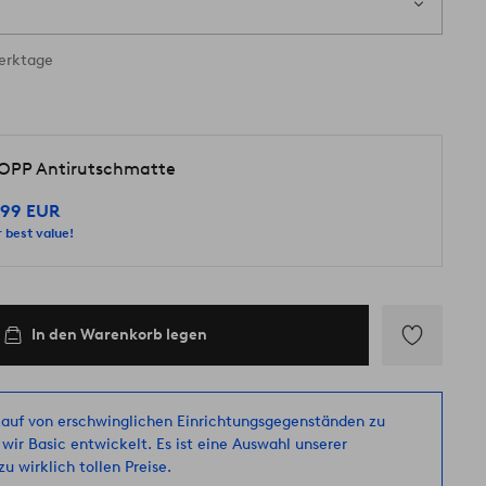
ig
Werktage
OPP Antirutschmatte
,99 EUR
 best value!
In den Warenkorb legen
Zu
Favoriten
hinzufügen
auf von erschwinglichen Einrichtungsgegenständen zu
 wir Basic entwickelt. Es ist eine Auswahl unserer
u wirklich tollen Preise.