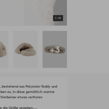
1
/
8
+3
, bestehend aus Polyester-Teddy und
ieben es, in diese gemütlich-warme
 Vierbeiner etwas verfroren
te die Größe angeben.