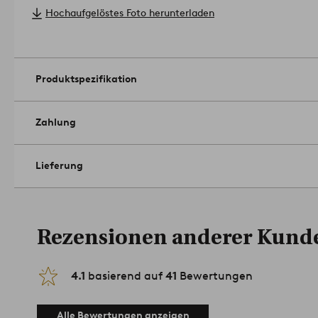
Pflegehinweis: Handwäsche bei 30 °C.
Hochaufgelöstes Foto herunterladen
Tipp: Hunde und Katzen lieben die Nähe zu ihren Menschen. De
weiche Schlafstätte in den Räumen, in denen du dich am meis
1668650-02-L
Produktspezifikation
Zahlung
Lieferung
Rezensionen anderer Kund
4.1
basierend auf
41
Bewertungen
Alle Bewertungen anzeigen