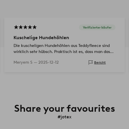
Verifizierter käufer
Kuschelige Hundehöhlen
Die kuscheligen Hundehöhlen aus Teddyfleece sind
wirklich sehr hübsch. Praktisch ist es, dass man das
Lieke Kissen herausnehmen kann. Unsere kleine
Meryem S —
2025-12-12
Bericht
Terrier Hündin liebt es!
Share your favourites
#jotex