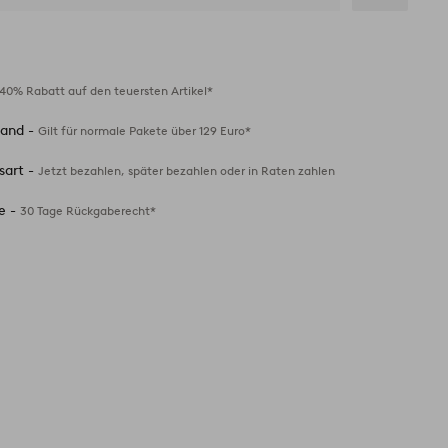
Zu
Favoriten
hinzufügen
40% Rabatt auf den teuersten Artikel*
sand -
Gilt für normale Pakete über 129 Euro*
sart -
Jetzt bezahlen, später bezahlen oder in Raten zahlen
e -
30 Tage Rückgaberecht*