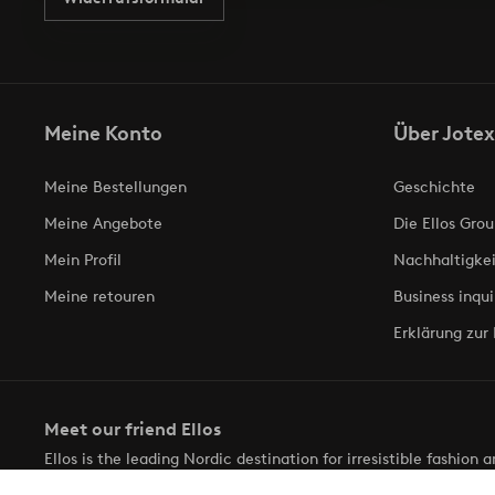
Meine Konto
Über Jotex
Meine Bestellungen
Geschichte
Meine Angebote
Die Ellos Grou
Mein Profil
Nachhaltigkei
Meine retouren
Business inqui
Erklärung zur 
Meet our friend Ellos
Ellos is the leading Nordic destination for irresistible fashion
selection of items and the latest trends, curated to make findin