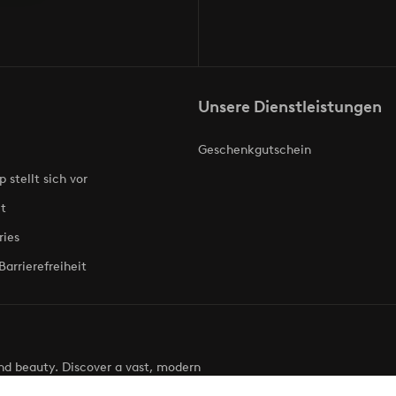
Unsere Dienstleistungen
Geschenkgutschein
p stellt sich vor
t
ries
Barrierefreiheit
 and beauty. Discover a vast, modern
g your next look effortless. It’s all here.