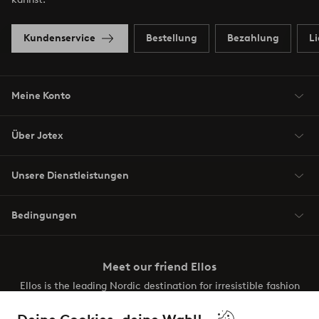
Kundenservice
Bestellung
Bezahlung
L
Meine Konto
Über Jotex
Unsere Dienstleistungen
Bedingungen
Meet our friend Ellos
Ellos is the leading Nordic destination for irresistible fashion
and beauty. Discover a vast, modern selection of items and
the latest trends, curated to make finding your next look