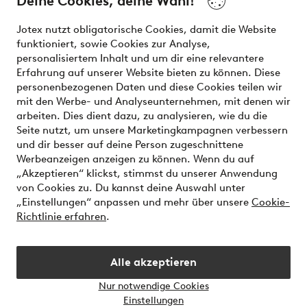
Deine Cookies, deine Wahl!
effortless. It’s all here.
Jotex nutzt obligatorische Cookies, damit die Website
Visit Ellos
funktioniert, sowie Cookies zur Analyse,
personalisiertem Inhalt und um dir eine relevantere
Erfahrung auf unserer Website bieten zu können. Diese
personenbezogenen Daten und diese Cookies teilen wir
mit den Werbe- und Analyseunternehmen, mit denen wir
Sichere Zahlungen - Jetzt bezahlen oder aufteilen
arbeiten. Dies dient dazu, zu analysieren, wie du die
Seite nutzt, um unsere Marketingkampagnen verbessern
Möchtest du mehr über
unsere
und dir besser auf deine Person zugeschnittene
Zahlungsmöglichkeiten
erfahren?
Werbeanzeigen anzeigen zu können. Wenn du auf
„Akzeptieren“ klickst, stimmst du unserer Anwendung
von Cookies zu. Du kannst deine Auswahl unter
„Einstellungen“ anpassen und mehr über unsere
Cookie-
Richtlinie erfahren
.
Deutschland - Land auswählen
Alle akzeptieren
Instagram
Facebook
Nur notwendige Cookies
Einstellungen