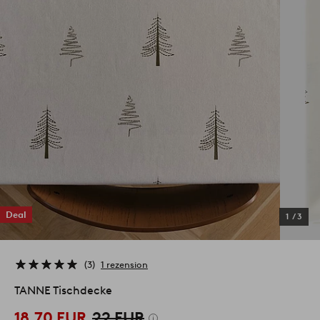
Deal
1
/
3
3
1 rezension
TANNE Tischdecke
18,70 EUR
22 EUR