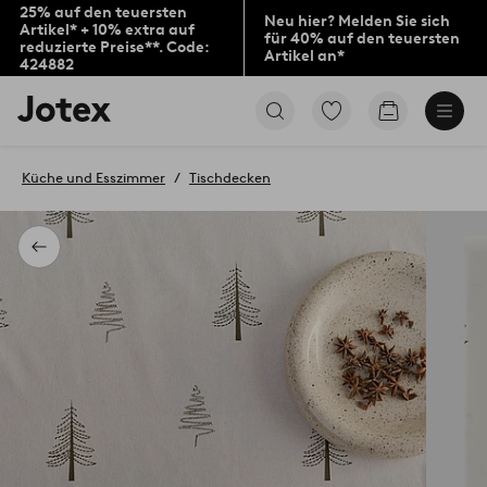
25% auf den teuersten
Neu hier? Melden Sie sich
Artikel* + 10% extra auf
für 40% auf den teuersten
reduzierte Preise**. Code:
Artikel an*
424882
Jotex-
Zu
Zum
Logo
den
Warenkorb
–
als
zur
Favoriten
Küche und Esszimmer
Tischdecken
Startseite
markierten
wechseln
Produkten
gehen
Zurück