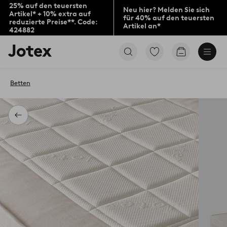
25% auf den teuersten
Neu hier? Melden Sie sich
Artikel* + 10% extra auf
für 40% auf den teuersten
reduzierte Preise**. Code:
Artikel an*
424882
Jotex-
Zu
Zum
Logo
den
Warenkorb
–
als
zur
Favoriten
Betten
Startseite
markierten
wechseln
Produkten
gehen
Zurück