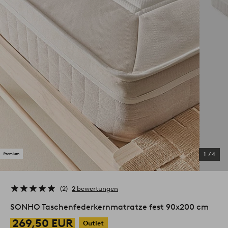
1
/
4
2
2 bewertungen
SONHO Taschenfederkernmatratze fest 90x200 cm
269,50 EUR
Outlet