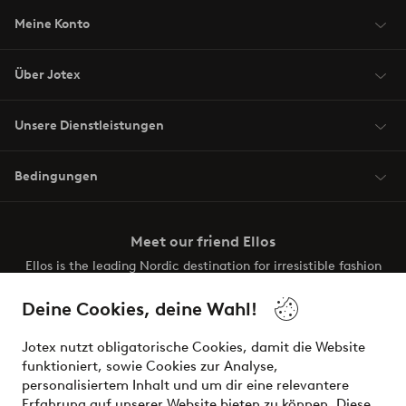
Meine Konto
Über Jotex
Unsere Dienstleistungen
Bedingungen
Meet our friend Ellos
Ellos is the leading Nordic destination for irresistible fashion
and beauty. Discover a vast, modern selection of items and
the latest trends, curated to make finding your next look
Deine Cookies, deine Wahl!
effortless. It’s all here.
Jotex nutzt obligatorische Cookies, damit die Website
Visit Ellos
funktioniert, sowie Cookies zur Analyse,
personalisiertem Inhalt und um dir eine relevantere
Erfahrung auf unserer Website bieten zu können. Diese