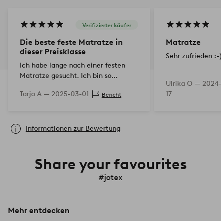
Verifizierter käufer
Die beste feste Matratze in
Matratze
dieser Preisklasse
Sehr zufrieden :-
Ich habe lange nach einer festen
Matratze gesucht. Ich bin so
Ulrika O —
2024-
zufrieden mit dieser. Habe dieses
Tarja A —
2025-03-01
17
Bericht
Jahr drei andere Matratzen gekauft,
die schrecklich waren.…
Informationen zur Bewertung
Share your favourites
#jotex
Mehr entdecken