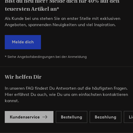
Bist du neu hier? Melde dich für 40% auf den
teuersten Artikel an*
Als Kunde bei uns stehen Sie an erster Stelle mit exklusiven
Angeboten, spannenden Neuigkeiten und viel Inspiration.
Melde dich
* Siehe Angebotsbedingungen bei der Anmeldung
Wir helfen Dir
In unseren FAQ findest Du Antworten auf die häufigsten Fragen.
Hier erfährst Du auch, wie Du uns am einfachsten kontaktieren
kannst.
Kundenservice
Bestellung
Bezahlung
L