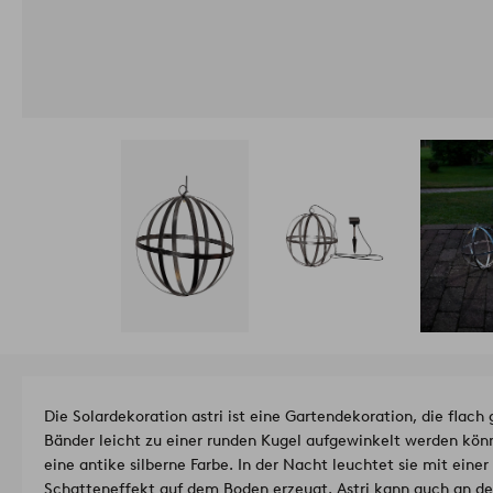
Die Solardekoration astri ist eine Gartendekoration, die flach g
Bänder leicht zu einer runden Kugel aufgewinkelt werden kön
eine antike silberne Farbe. In der Nacht leuchtet sie mit ein
Schatteneffekt auf dem Boden erzeugt. Astri kann auch an 