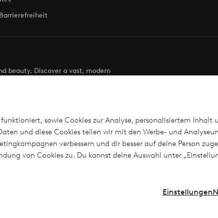
Barrierefreiheit
 and beauty. Discover a vast, modern
g your next look effortless. It’s all here.
Visit Ellos
funktioniert, sowie Cookies zur Analyse, personalisiertem Inhalt 
aten und diese Cookies teilen wir mit den Werbe- und Analyseun
arketingkampagnen verbessern und dir besser auf deine Person z
len
wendung von Cookies zu. Du kannst deine Auswahl unter „Einstel
n?
Einstellungen
N
Instag
Deutschland - Land auswählen