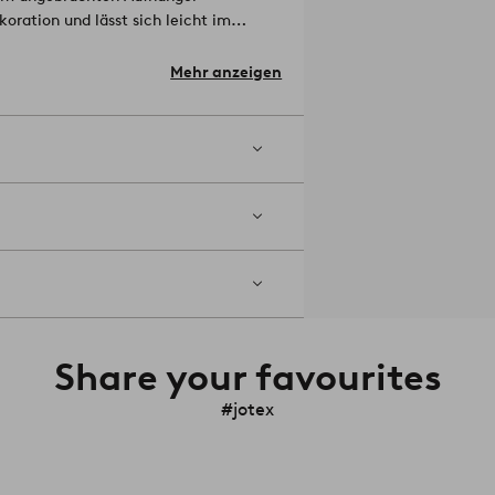
oration und lässt sich leicht im
as Paneel selbst ist mit einem 1,5
ch macht, das Paneel im direkten
Mehr anzeigen
erte Batterie zu laden.
Artikelnummer:
Share your favourites
#jotex