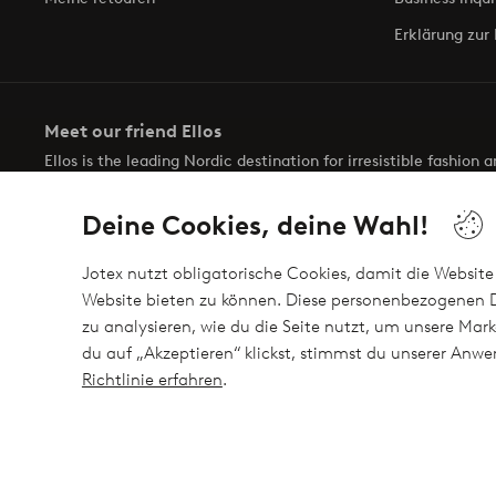
Erklärung zur 
Meet our friend Ellos
Ellos is the leading Nordic destination for irresistible fashion
selection of items and the latest trends, curated to make findin
Deine Cookies, deine Wahl!
Jotex nutzt obligatorische Cookies, damit die Website 
Website bieten zu können. Diese personenbezogenen D
zu analysieren, wie du die Seite nutzt, um unsere M
Sichere Zahlungen - Jetzt bezahlen oder auftei
du auf „Akzeptieren“ klickst, stimmst du unserer An
Möchtest du mehr über
unsere Zahlungsmöglichkeiten
erfahre
Richtlinie erfahren
.