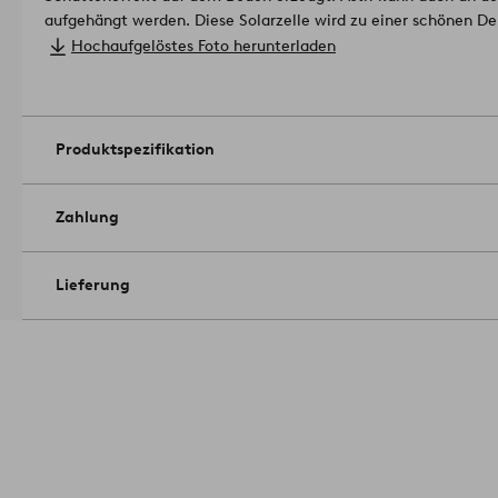
aufgehängt werden. Diese Solarzelle wird zu einer schönen Dek
Garten oder auf einem Balkon oder einer Terrasse aufstellen. D
Hochaufgelöstes Foto herunterladen
Meter langen Kabel von der Dekoration entfernt, was es einfa
Sonnenlicht zu platzieren, was notwendig ist, um die mitgelief
1937225-01-0
Produktspezifikation
Zahlung
Lieferung