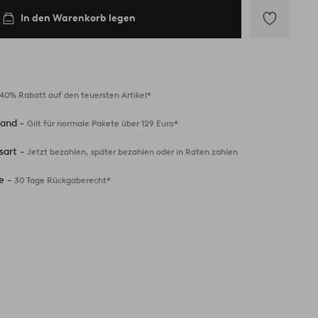
In den Warenkorb legen
Zu
Favoriten
hinzufügen
40% Rabatt auf den teuersten Artikel*
sand -
Gilt für normale Pakete über 129 Euro*
sart -
Jetzt bezahlen, später bezahlen oder in Raten zahlen
e -
30 Tage Rückgaberecht*