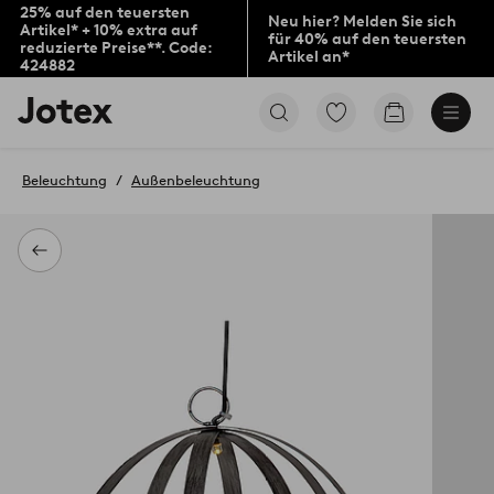
25% auf den teuersten
Neu hier? Melden Sie sich
Artikel* + 10% extra auf
für 40% auf den teuersten
reduzierte Preise**. Code:
Artikel an*
424882
Jotex-
Zu
Zum
Logo
den
Warenkorb
–
als
zur
Favoriten
Beleuchtung
Außenbeleuchtung
Startseite
markierten
wechseln
Produkten
gehen
Zurück