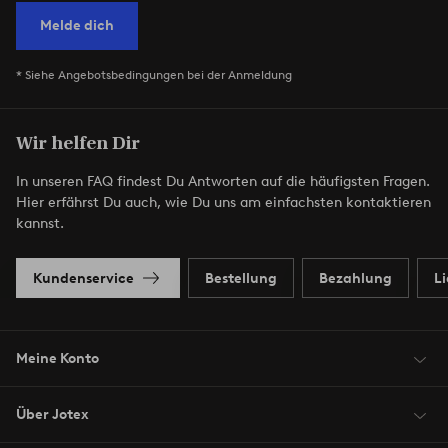
Melde dich
* Siehe Angebotsbedingungen bei der Anmeldung
Wir helfen Dir
In unseren FAQ findest Du Antworten auf die häufigsten Fragen.
Hier erfährst Du auch, wie Du uns am einfachsten kontaktieren
kannst.
Kundenservice
Bestellung
Bezahlung
L
Meine Konto
Über Jotex