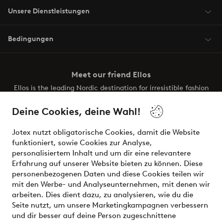
Unsere Dienstleistungen
Bedingungen
Meet our friend Ellos
Ellos is the leading Nordic destination for irresistible fashion
and beauty. Discover a vast, modern selection of items and
the latest trends, curated to make finding your next look
Deine Cookies, deine Wahl!
effortless. It’s all here.
Jotex nutzt obligatorische Cookies, damit die Website
Visit Ellos
funktioniert, sowie Cookies zur Analyse,
personalisiertem Inhalt und um dir eine relevantere
Erfahrung auf unserer Website bieten zu können. Diese
personenbezogenen Daten und diese Cookies teilen wir
mit den Werbe- und Analyseunternehmen, mit denen wir
Sichere Zahlungen - Jetzt bezahlen oder aufteilen
arbeiten. Dies dient dazu, zu analysieren, wie du die
Seite nutzt, um unsere Marketingkampagnen verbessern
Möchtest du mehr über
unsere
und dir besser auf deine Person zugeschnittene
Zahlungsmöglichkeiten
erfahren?