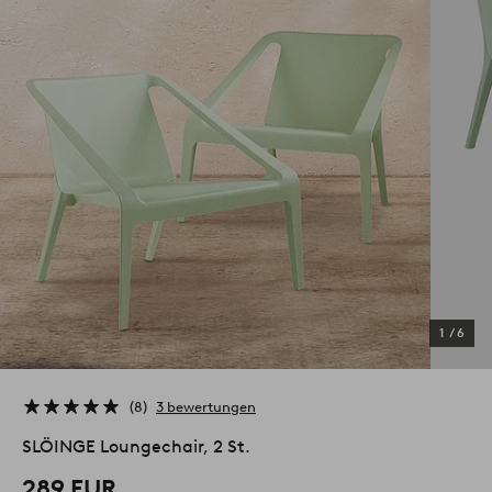
1
/
6
8
3 bewertungen
SLÖINGE Loungechair, 2 St.
289 EUR