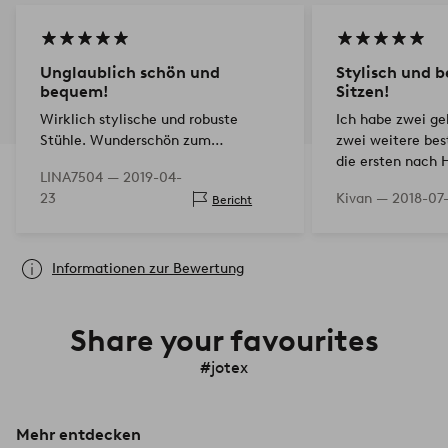
Unglaublich schön und
Stylisch und
bequem!
Sitzen!
Wirklich stylische und robuste
Ich habe zwei gek
Stühle. Wunderschön zum
zwei weitere bes
Zusammenrollen. Habe Lammfell
die ersten nach 
LINA7504 —
2019-04-
draufgezogen, damit sie etwas
habe. Stellen Sie
23
Kivan —
2018-07
Bericht
weicher werden. Passt so gut auf die
dem Balkon auf. 
Terrasse.
Informationen zur Bewertung
Share your favourites
#jotex
Mehr entdecken