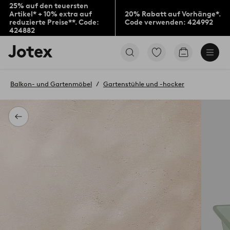
25% auf den teuersten
Artikel* + 10% extra auf
20% Rabatt auf Vorhänge*.
reduzierte Preise**. Code:
Code verwenden: 424992
424882
Jotex-
Zu
Zum
Logo
den
Warenkorb
–
als
zur
Favoriten
Balkon- und Gartenmöbel
Gartenstühle und -hocker
Startseite
markierten
wechseln
Produkten
gehen
Zurück