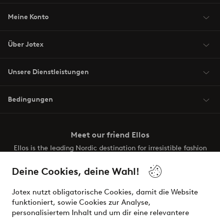
Meine Konto
Über Jotex
Unsere Dienstleistungen
Bedingungen
Meet our friend Ellos
Ellos is the leading Nordic destination for irresistible fashion
and beauty. Discover a vast, modern selection of items and
the latest trends, curated to make finding your next look
Deine Cookies, deine Wahl!
effortless. It’s all here.
Jotex nutzt obligatorische Cookies, damit die Website
Visit Ellos
funktioniert, sowie Cookies zur Analyse,
personalisiertem Inhalt und um dir eine relevantere