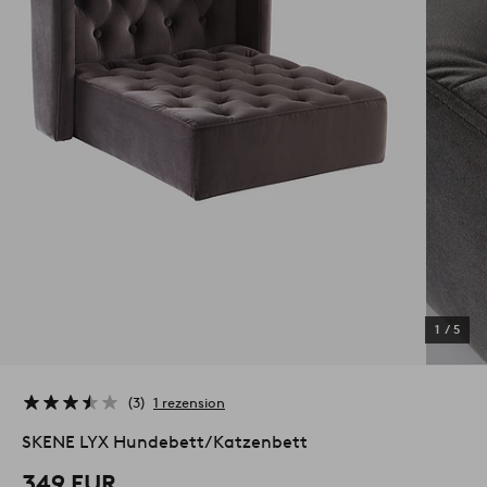
1
/
5
3
1 rezension
SKENE LYX Hundebett/Katzenbett
349 EUR