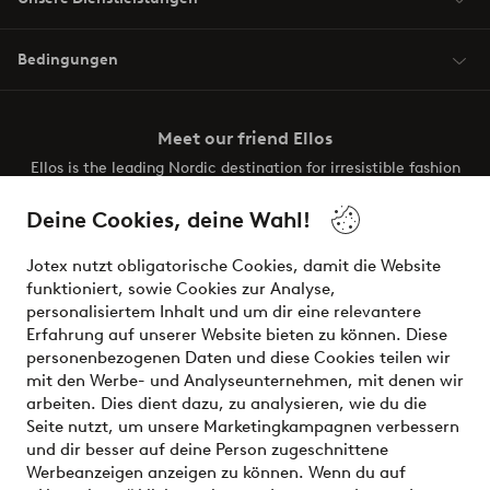
Bedingungen
Meet our friend Ellos
Ellos is the leading Nordic destination for irresistible fashion
and beauty. Discover a vast, modern selection of items and
the latest trends, curated to make finding your next look
Deine Cookies, deine Wahl!
effortless. It’s all here.
Jotex nutzt obligatorische Cookies, damit die Website
Visit Ellos
funktioniert, sowie Cookies zur Analyse,
personalisiertem Inhalt und um dir eine relevantere
Erfahrung auf unserer Website bieten zu können. Diese
personenbezogenen Daten und diese Cookies teilen wir
mit den Werbe- und Analyseunternehmen, mit denen wir
Sichere Zahlungen - Jetzt bezahlen oder aufteilen
arbeiten. Dies dient dazu, zu analysieren, wie du die
Seite nutzt, um unsere Marketingkampagnen verbessern
Möchtest du mehr über
unsere
und dir besser auf deine Person zugeschnittene
Zahlungsmöglichkeiten
erfahren?
Werbeanzeigen anzeigen zu können. Wenn du auf