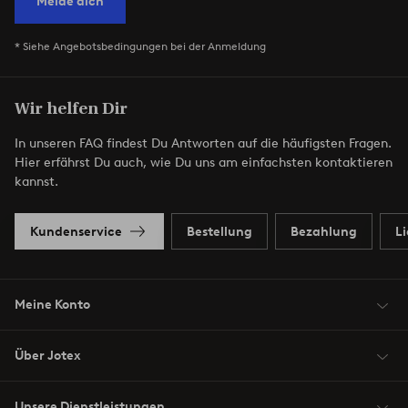
Melde dich
* Siehe Angebotsbedingungen bei der Anmeldung
Wir helfen Dir
In unseren FAQ findest Du Antworten auf die häufigsten Fragen.
Hier erfährst Du auch, wie Du uns am einfachsten kontaktieren
kannst.
Kundenservice
Bestellung
Bezahlung
L
Meine Konto
Über Jotex
Unsere Dienstleistungen