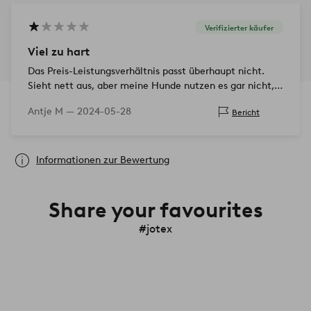
Verifizierter käufer
Viel zu hart
Das Preis-Leistungsverhältnis passt überhaupt nicht.
Sieht nett aus, aber meine Hunde nutzen es gar nicht,
weil es sicher viel zu hart und unbequem ist. Ich hätte
Antje M —
2024-05-28
Bericht
es zurückschicken sollen…
Informationen zur Bewertung
Share your favourites
#jotex