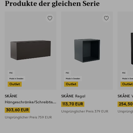
Produkte der gleichen Serie
Zu
Zu
Favoriten
Favoriten
hinzufügen
hinzufügen
Outlet
Outlet
Outlet
SKÅNE
SKÅNE
Regal
SKÅNE
Hängeschränke/Schreibtisch
113,70 EUR
254,50
36x100 cm
303,60 EUR
Ursprünglicher Preis
379 EUR
Ursprüngl
Ursprünglicher Preis
759 EUR