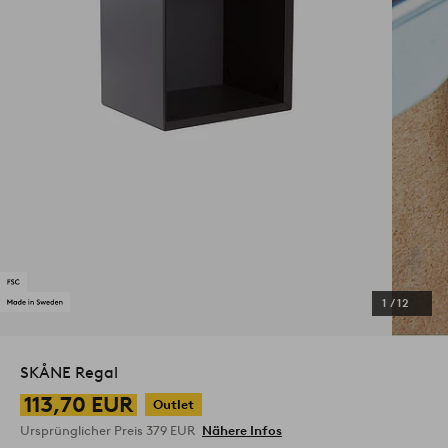
1
/
12
SKÅNE Regal
113,70 EUR
Outlet
Ursprünglicher Preis
379 EUR
Nähere Infos