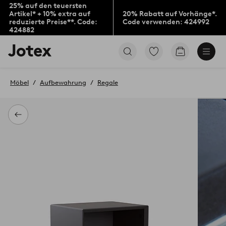
25% auf den teuersten
Artikel* + 10% extra auf
20% Rabatt auf Vorhänge*.
reduzierte Preise**. Code:
Code verwenden: 424992
424882
Jotex-
Zu
Zum
Logo
den
Warenkorb
–
als
zur
Favoriten
Möbel
Aufbewahrung
Regale
Startseite
markierten
wechseln
Produkten
gehen
Zurück