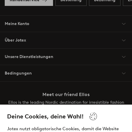
Meine Konto
Über Jotex
Unsere Dienstleistungen
Bedingungen
Meet our friend Ellos
Ellos is the leading Nordic destination for irresistible fashion
and beauty. Discover a vast, modern selection of items and
the latest trends, curated to make finding your next look
Deine Cookies, deine Wahl!
effortless. It’s all here.
Jotex nutzt obligatorische Cookies, damit die Website
Visit Ellos