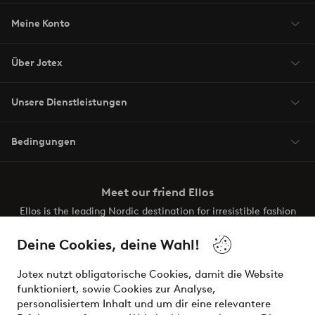
Meine Konto
Über Jotex
Unsere Dienstleistungen
Bedingungen
Meet our friend Ellos
Ellos is the leading Nordic destination for irresistible fashion
and beauty. Discover a vast, modern selection of items and
the latest trends, curated to make finding your next look
Deine Cookies, deine Wahl!
effortless. It’s all here.
Jotex nutzt obligatorische Cookies, damit die Website
Visit Ellos
funktioniert, sowie Cookies zur Analyse,
personalisiertem Inhalt und um dir eine relevantere