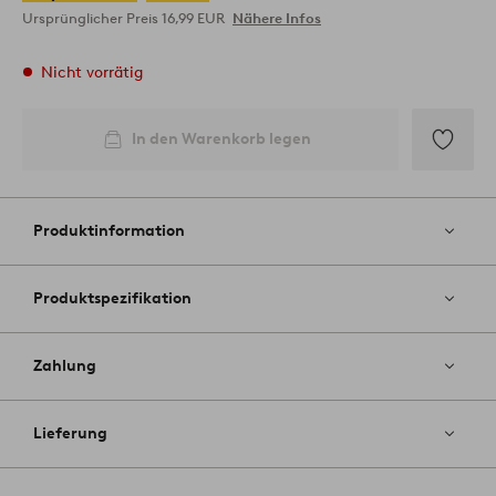
Ursprünglicher Preis
16,99 EUR
Nähere Infos
Nicht vorrätig
In den Warenkorb legen
Zu
Favoriten
hinzufüg
Produktinformation
Produktspezifikation
Zahlung
Lieferung