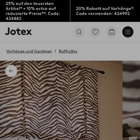
25% auf den teuersten
Artikel* + 10% extra auf
20% Rabatt auf Vorhänge*.
reduzierte Preise**. Code:
Code verwenden: 424992
424882
Jotex-
Zu
Zum
Logo
den
Warenkorb
–
als
zur
Favoriten
Vorhänge und Gardinen
Raffrollos
Startseite
markierten
wechseln
Produkten
gehen
Zurück