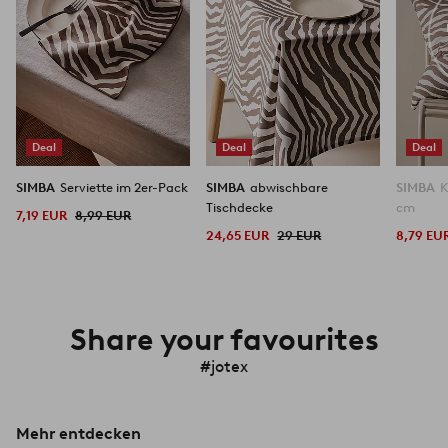
Deal
Deal
Deal
SIMBA
Serviette im 2er-Pack
SIMBA
abwischbare
SIMBA
K
Tischdecke
cm
7,19 EUR
8,99 EUR
24,65 EUR
29 EUR
8,79 EU
Share your favourites
#jotex
Mehr entdecken