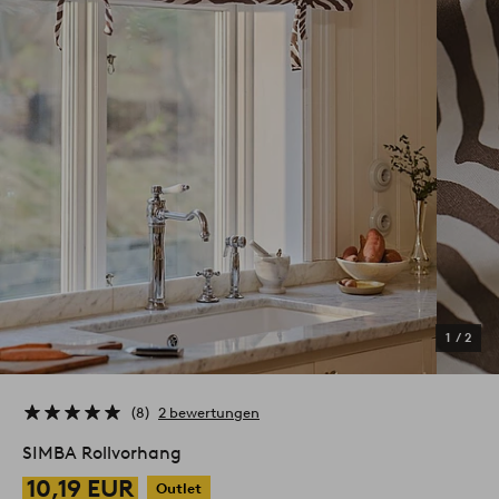
1
/
2
8
2 bewertungen
SIMBA Rollvorhang
10,19 EUR
Outlet