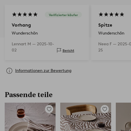
Verifizierter käufer
Vorhang
Spitze
Wunderschön
Wunderschön
Lennart M —
2025-10-
Neea F —
2025-
02
25
Bericht
Informationen zur Bewertung
Passende teile
Zu
Zu
Favoriten
Favoriten
hinzufügen
hinzufügen