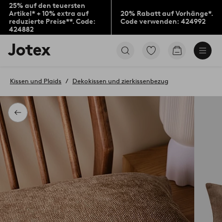
25% auf den teuersten
Artikel* + 10% extra auf
20% Rabatt auf Vorhänge*.
reduzierte Preise**. Code:
Code verwenden: 424992
424882
Jotex-
Zu
Zum
Logo
den
Warenkorb
–
als
zur
Favoriten
Kissen und Plaids
Dekokissen und zierkissenbezug
Startseite
markierten
wechseln
Produkten
gehen
Zurück