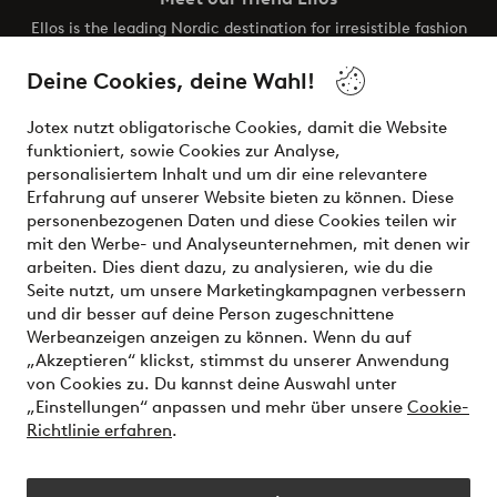
Ellos is the leading Nordic destination for irresistible fashion
and beauty. Discover a vast, modern selection of items and
the latest trends, curated to make finding your next look
Deine Cookies, deine Wahl!
effortless. It’s all here.
Jotex nutzt obligatorische Cookies, damit die Website
Visit Ellos
funktioniert, sowie Cookies zur Analyse,
personalisiertem Inhalt und um dir eine relevantere
Erfahrung auf unserer Website bieten zu können. Diese
personenbezogenen Daten und diese Cookies teilen wir
mit den Werbe- und Analyseunternehmen, mit denen wir
Sichere Zahlungen - Jetzt bezahlen oder aufteilen
arbeiten. Dies dient dazu, zu analysieren, wie du die
Seite nutzt, um unsere Marketingkampagnen verbessern
Möchtest du mehr über
unsere
und dir besser auf deine Person zugeschnittene
Zahlungsmöglichkeiten
erfahren?
Werbeanzeigen anzeigen zu können. Wenn du auf
„Akzeptieren“ klickst, stimmst du unserer Anwendung
von Cookies zu. Du kannst deine Auswahl unter
„Einstellungen“ anpassen und mehr über unsere
Cookie-
Richtlinie erfahren
.
Deutschland - Land auswählen