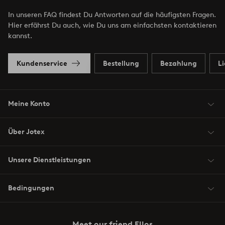
In unseren FAQ findest Du Antworten auf die häufigsten Fragen.
Hier erfährst Du auch, wie Du uns am einfachsten kontaktieren
kannst.
Kundenservice
Bestellung
Bezahlung
L
Meine Konto
Über Jotex
Unsere Dienstleistungen
Bedingungen
Meet our friend Ellos