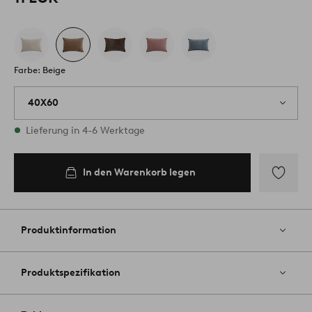
Farbe: Beige
40X60
Vorrätig
Lieferung in 4-6 Werktage
In den Warenkorb legen
In den
Warenkorb
legen
Zu
Favoriten
hinzufüg
Produktinformation
Produktspezifikation