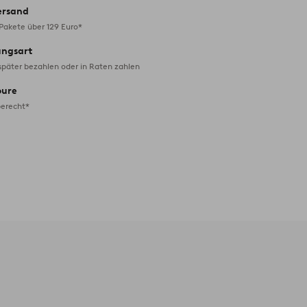
ersand
 Pakete über 129 Euro*
ungsart
später bezahlen oder in Raten zahlen
oure
erecht*