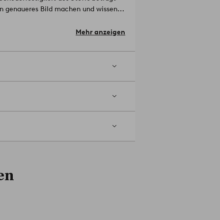
ein genaueres Bild machen und wissen,
toffmuster, dann kannst du in aller
Artikelnummer: 1729361 (ins Suchfeld
Mehr anzeigen
ern, Federkern und Schaumstofffüllung.
llen Einrichten.
Artikelnummer:
en