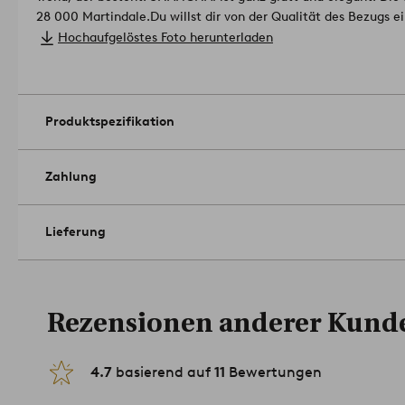
28 000 Martindale.
Du willst dir von der Qualität des Bezugs 
ob die Farbe in deine vier Wände passt? Bestelle einfach ein S
Hochaufgelöstes Foto herunterladen
Ruhe überlegen. Die Bezeichnung des Stoffs ist MJ 11 mit der 
eingeben).
Material: 100 % Polyester, Holzkorpus, Zickzackfed
Design: Jotex Design Studio.
Größe: Höhe 35 cm, Ø 110 cm.
Produktspezifikation
Pflegehinweis: Staubsaugen.
Tipp: SHANGHAI gibt es in verschiedenen Größen zum individue
1518059-02-0
Zahlung
Lieferung
Rezensionen anderer Kund
4.7
basierend auf
11
Bewertungen