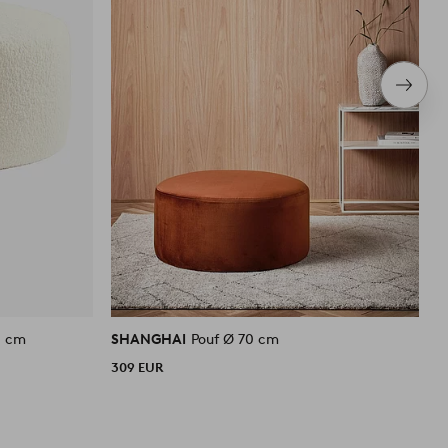
Nächs
Produ
0 cm
SHANGHAI
Pouf Ø 70 cm
S
309 EUR
4