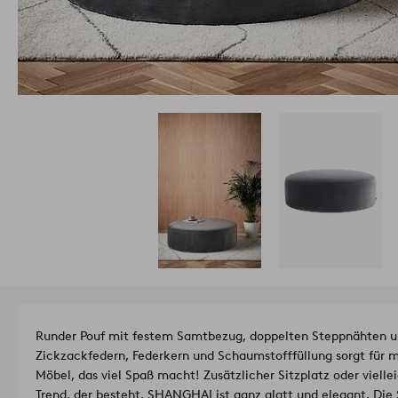
Runder Pouf mit festem Samtbezug, doppelten Steppnähten u
Zickzackfedern, Federkern und Schaumstofffüllung sorgt für m
Möbel, das viel Spaß macht! Zusätzlicher Sitzplatz oder vielle
Trend, der besteht. SHANGHAI ist ganz glatt und elegant. Die 