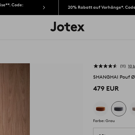
ise**. Code:
20% Rabatt auf Vorhänge*. Cod
Jotex-
Logo
–
zur
Startseite
wechseln
11
10 
SHANGHAI Pouf Ø
479 EUR
Farbe: Grau