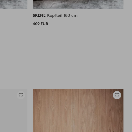
SKENE
Kopfteil 180 cm
S
409 EUR
3
Zu
Zu
Favoriten
Favoriten
hinzufügen
hinzufüg